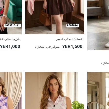
جديد
جديد
فستان نسائي قصير
بلوزه نسائي عل
YER1,000
YER1,500
متوفر في المخزن
مخزن