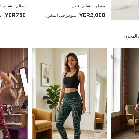
جديد
جديد
بنطلون نسائي جينز
بنطلون نسائي ا
YER750
YER2,000
متوفر في المخزن
م
 المخزن