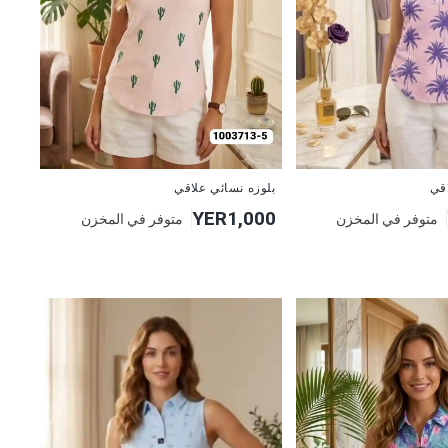
جديد
بلوزه نسائي علاقي
اقي
YER1,000
متوفر في المخزن
متوفر في المخزن