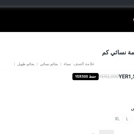
مة نسائي كم
علامة الصف :
نساء
بجائم نسائي
بجائم طويل
YER1,
YER2,000
حفظ YER500
س
XL
L