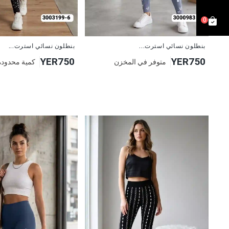
0
جديد
جديد
بنطلون نسائي استرت...
بنطلون نسائي استرت...
YER750
YER750
متوفر في المخزن
كمية محدودة