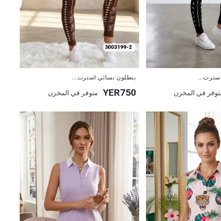
جديد
بنطلون نسائي استرت...
سترت...
YER750
متوفر في المخزن
توفر في المخزن