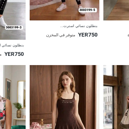
جديد
بنطلون نسائي استرت...
YER750
متوفر في المخزن
جديد
بنطلون نسائي ا
YER750
م