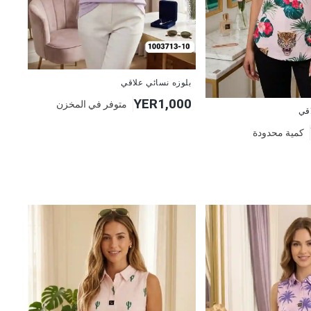
جديد
بلوزه نسائي علاقي
YER1,000
متوفر في المخزن
اقي
كمية محدودة