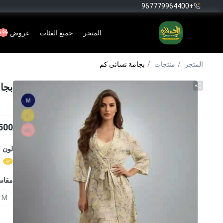
+967779964400
المتجر
جميع الفئات
عروض
99+
المتجر
منتجات
بجامة نسائي كم
بجا
500
لون
مقا
M