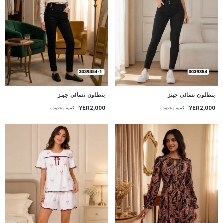
جديد
جديد
بنطلون نسائي جينز
بنطلون نسائي جينز
YER2,000
YER2,000
كمية محدودة
كمية محدودة