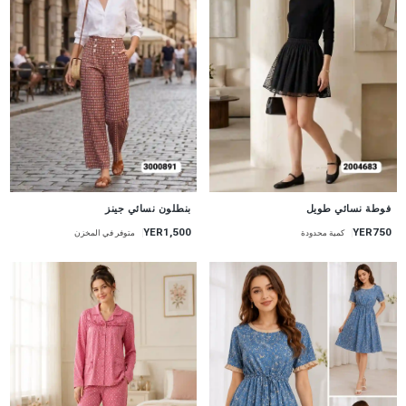
جديد
جديد
فوطة نسائي طويل
بنطلون نسائي جينز
YER1,500
YER750
كمية محدودة
متوفر في المخزن