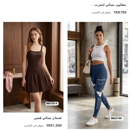
جديد
بنطلون نسائي استرت...
YER750
متوفر في المخزن
جديد
فستان نسائي قصير
YER1,500
متوفر في المخزن