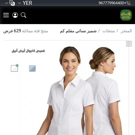
YER
+967779964400
المتجر
منتجات
شميز نسائي مقلم كم
منتج فئة مماثلة
629 غرض