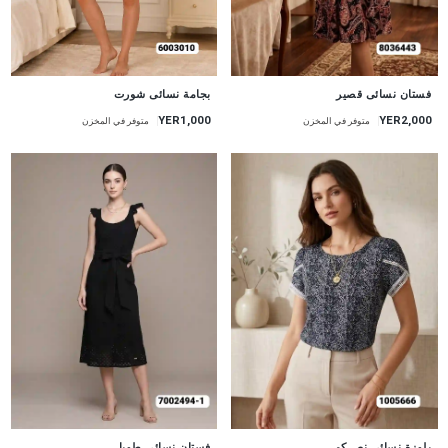
جديد
جديد
بجامة نسائى شورت
فستان نسائى قصير
YER1,000
YER2,000
متوفر في المخزن
متوفر في المخزن
جديد
جديد
بلوزة نسائى نص كم
فستان نسائى طويل