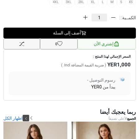
4XL
3XL
2XL
XL
L
M
S
XS
الكمــية: :
أضف إلى السلة
إشتري الأن
0
السعر الإجمالي لهذا المنتج :
YER1,000
( ضريبة القيمة المضافة
Incl.
)
رسوم التوصيل -
يبدأ من
YER0
ربما يعجبك أيضا
اظهار الكل
الجميع
الأعلى تصنيفاً