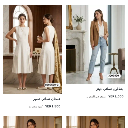
جديد
بنطلون نسائي جينز
YER2,000
متوفر في المخزن
جديد
فستان نسائي قصير
YER1,500
كمية محدودة