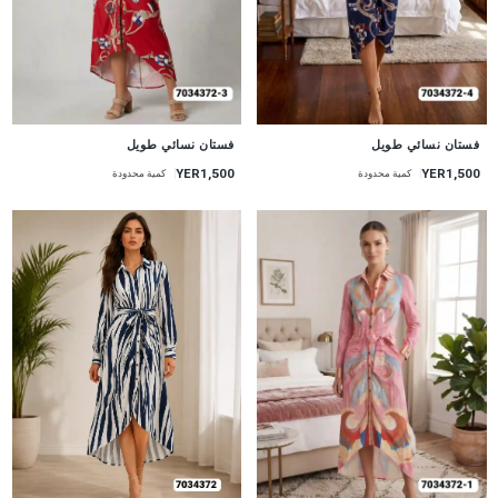
جديد
جديد
فستان نسائي طويل
فستان نسائي طويل
YER1,500
YER1,500
كمية محدودة
كمية محدودة