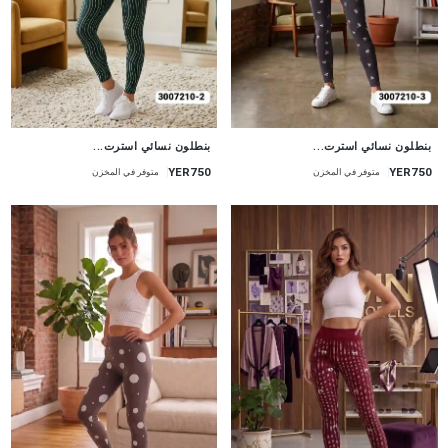
جديد
جديد
بنطلون نسائي استرت...
بنطلون نسائي استرت...
YER750
YER750
متوفر في المخزن
متوفر في المخزن