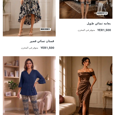
جديد
بجامه نسائي طويل
YER1,500
متوفر في المخزن
جديد
قستان نسائي قصير
YER1,500
متوفر في المخزن