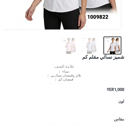
شميز نسائي مقلم كم
علامة الصف :
نساء
بلائز وقمصان نسائــي
قمصان كم
YER1,000
لون
مقاس