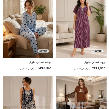
جديد
جديد
روب نسائي طويل
بجامه نسائي طويل
YER2,500
YER1,500
متوفر في المخزن
متوفر في المخزن