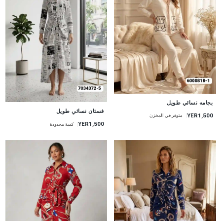
جديد
بجامه نسائي طويل
جديد
فستان نسائي طويل
YER1,500
متوفر في المخزن
YER1,500
كمية محدودة