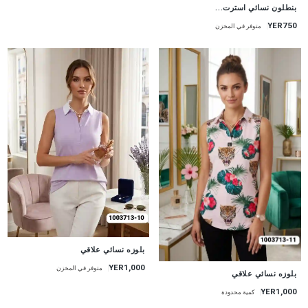
جديد
بنطلون نسائي استرت...
YER750
متوفر في المخزن
جديد
بلوزه نسائي علاقي
YER1,000
متوفر في المخزن
جديد
بلوزه نسائي علاقي
YER1,000
كمية محدودة