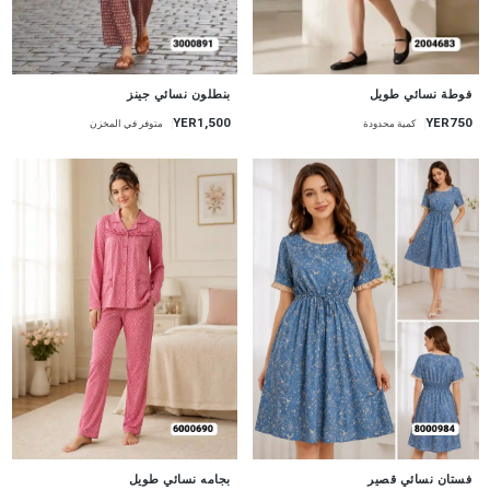
جديد
جديد
فوطة نسائي طويل
بنطلون نسائي جينز
YER1,500
YER750
كمية محدودة
متوفر في المخزن
جديد
جديد
فستان نسائي قصير
بجامه نسائي طويل