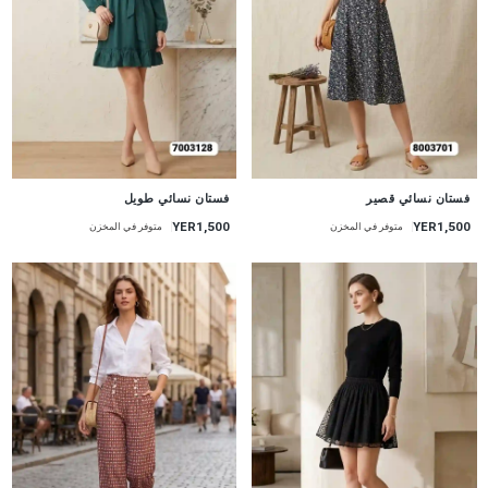
جديد
جديد
فستان نسائي قصير
فستان نسائي طويل
YER1,500
YER1,500
متوفر في المخزن
متوفر في المخزن