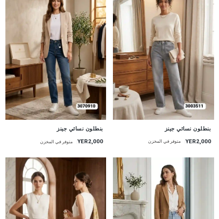
جديد
جديد
بنطلون نسائي جينز
بنطلون نسائي جينز
YER2,000
YER2,000
متوفر في المخزن
متوفر في المخزن