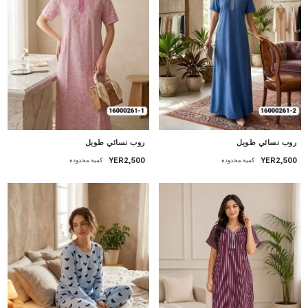
جديد
جديد
روب نسائي طويل
روب نسائي طويل
YER2,500
YER2,500
كمية محدودة
كمية محدودة