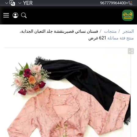
YER
+967779964400
المتجر
منتجات
فستان نسائي قصيربنقشة جلد الثعبان الجذابة،
منتج فئة مماثلة
621 غرض