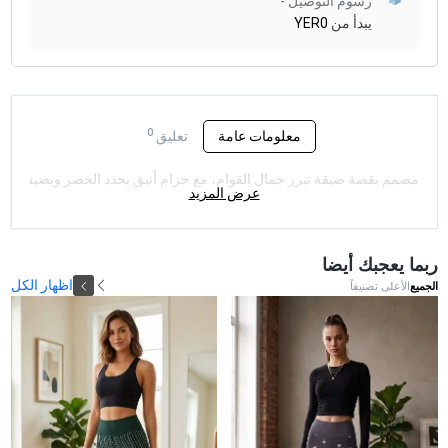
رسوم التوصيل -
يبدأ من
YER0
0
معلومات عامة
تعليق
مصمم بقصة ضيقة تبرز جمال القوام، مع حزام أنيق يحدد الخصر ويضيف لمسة من 
عرض المزيد
ربما يعجبك أيضا
اظهار الكل
الجميع
الأعلى تصنيفاً