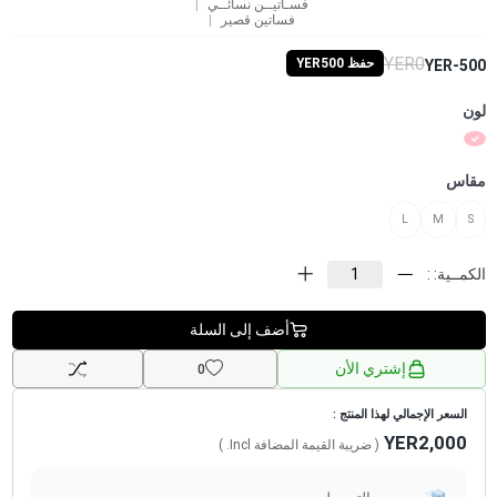
فسـاتيــن نسائــي
فساتين قصير
YER0
حفظ YER500
YER-500
لون
مقاس
L
M
S
الكمــية: :
أضف إلى السلة
إشتري الأن
0
السعر الإجمالي لهذا المنتج :
YER2,000
( ضريبة القيمة المضافة
Incl.
)