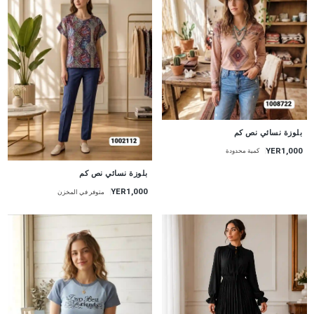
جديد
بلوزة نسائي نص كم
YER1,000
كمية محدودة
جديد
بلوزة نسائي نص كم
YER1,000
متوفر في المخزن