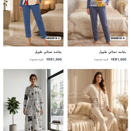
جديد
جديد
بجامه نسائي طويل
بجامه نسائي طويل
YER1,500
YER1,500
كمية محدودة
كمية محدودة