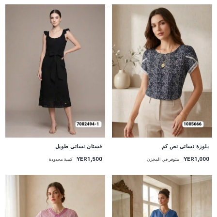
جديد
جديد
بلوزة نسائى نص كم
فستان نسائى طويل
YER1,500
YER1,000
متوفر في المخزن
كمية محدودة