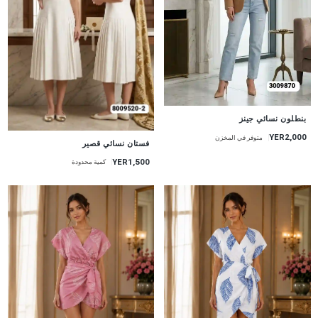
جديد
بنطلون نسائي جينز
YER2,000
متوفر في المخزن
جديد
فستان نسائي قصير
YER1,500
كمية محدودة