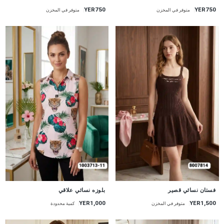
YER750
YER750
متوفر في المخزن
متوفر في المخزن
جديد
جديد
فستان نسائي قصير
بلوزه نسائي علاقي
YER1,000
YER1,500
متوفر في المخزن
كمية محدودة