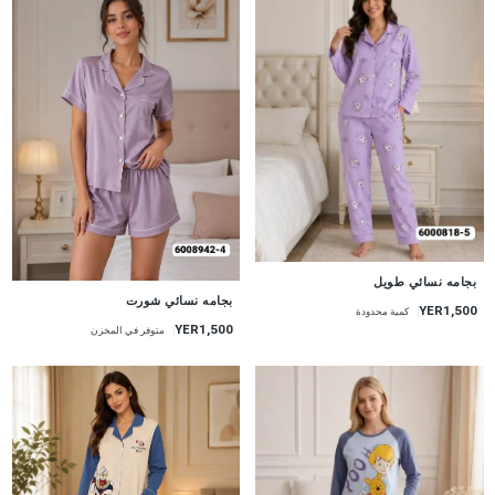
جديد
بجامه نسائي طويل
جديد
بجامه نسائي شورت
YER1,500
كمية محدودة
YER1,500
متوفر في المخزن