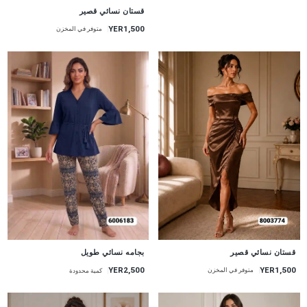
جديد
قستان نسائي قصير
YER1,500
متوفر في المخزن
جديد
جديد
قستان نسائي قصير
بجامه نسائي طويل
YER1,500
YER2,500
متوفر في المخزن
كمية محدودة