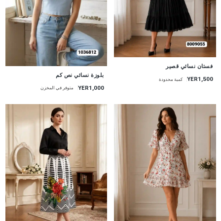
جديد
فستان نسائي قصير
جديد
بلوزة نسائي نص كم
YER1,500
كمية محدودة
YER1,000
متوفر في المخزن