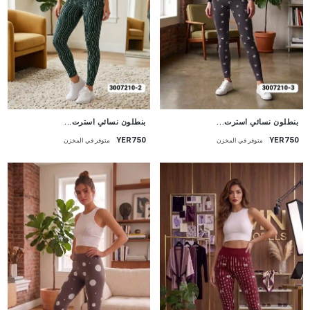
جديد
جديد
بنطلون نسائي استرت...
بنطلون نسائي استرت...
YER750
YER750
متوفر في المخزن
متوفر في المخزن