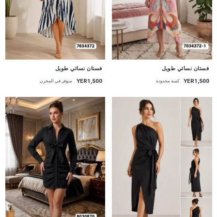
جديد
جديد
فستان نسائي طويل
فستان نسائي طويل
YER1,500
YER1,500
متوفر في المخزن
كمية محدودة