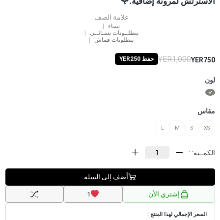
الاسترتش لمرونة إضافية.🌹
علامة الصف :
نساء
بنطلــونات نسـائــي
بنطلونات قماش
YER1,000
حفظ YER250
YER750
لون
مقاس
L
M
S
XS
الكمــية: :
أضف إلى السلة
إشتري الأن
1
السعر الإجمالي لهذا المنتج :