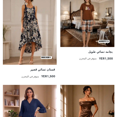
جديد
بجامه نسائي طويل
YER1,500
متوفر في المخزن
جديد
قستان نسائي قصير
YER1,500
متوفر في المخزن