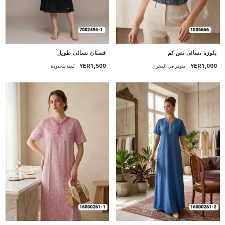
جديد
جديد
بلوزة نسائى نص كم
فستان نسائى طويل
YER1,500
YER1,000
متوفر في المخزن
كمية محدودة