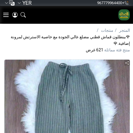
YER
+967779964400
المتجر
منتجات
🌹ببنطلون قماش قطني مضلع عالي الجودة مع خاصية الاسترتش لمرونة
إضافية.🌹
منتج فئة مماثلة
621 غرض