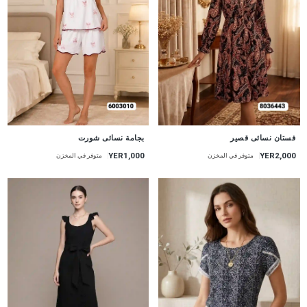
جديد
جديد
بجامة نسائى شورت
فستان نسائى قصير
YER1,000
YER2,000
متوفر في المخزن
متوفر في المخزن