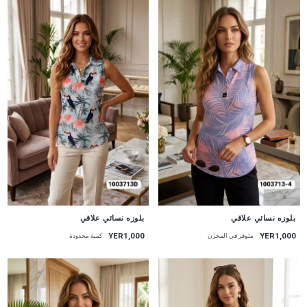
جديد
جديد
بلوزه نسائي علاقي
بلوزه نسائي علاقي
YER1,000
YER1,000
متوفر في المخزن
كمية محدودة