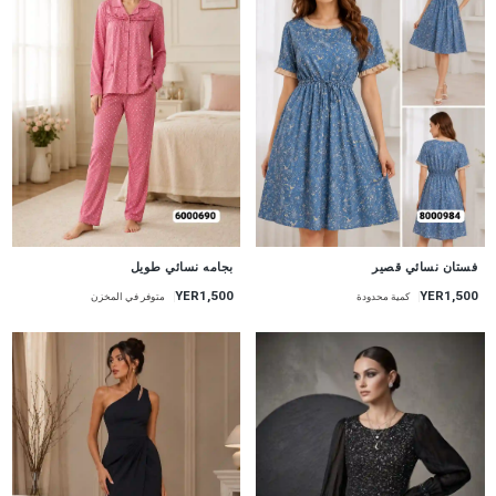
جديد
جديد
فستان نسائي قصير
بجامه نسائي طويل
YER1,500
YER1,500
كمية محدودة
متوفر في المخزن