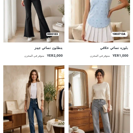
جديد
جديد
بنطلون نسائي جينز
بلوزه نسائي علاقي
YER2,000
YER1,000
متوفر في المخزن
متوفر في المخزن