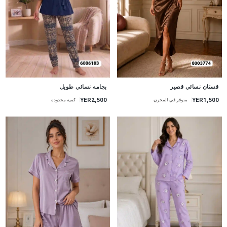
جديد
جديد
قستان نسائي قصير
بجامه نسائي طويل
YER1,500
YER2,500
متوفر في المخزن
كمية محدودة