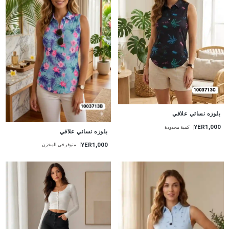
جديد
بلوزه نسائي علاقي
YER1,000
كمية محدودة
جديد
بلوزه نسائي علاقي
YER1,000
متوفر في المخزن