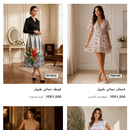
جديد
جديد
فستان نسائي طويل
فوطه نسائي طويل
YER1,500
YER1,500
متوفر في المخزن
كمية محدودة