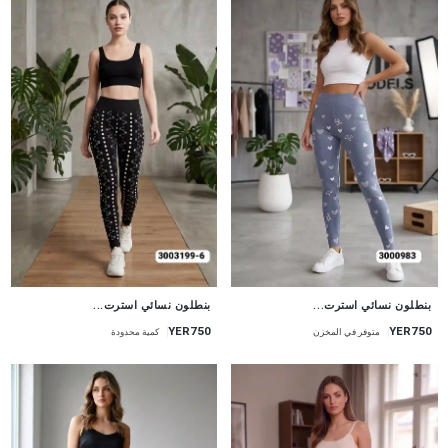
جديد
جديد
بنطلون نسائي استرت...
بنطلون نسائي استرت...
YER750
YER750
متوفر في المخزن
كمية محدودة