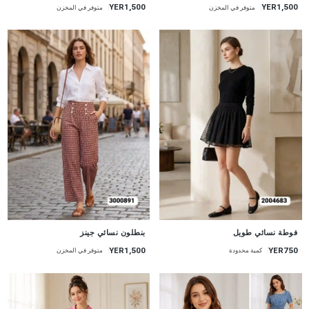
YER1,500
YER1,500
متوفر في المخزن
متوفر في المخزن
جديد
جديد
فوطة نسائي طويل
بنطلون نسائي جينز
YER1,500
YER750
كمية محدودة
متوفر في المخزن