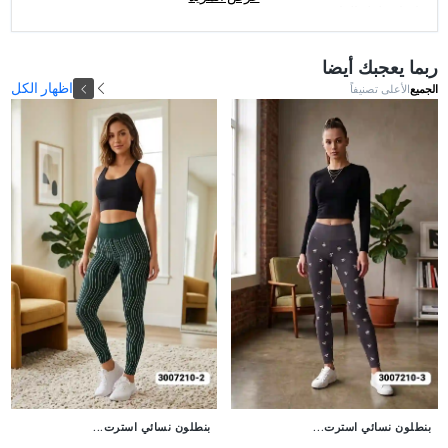
إبراز طول القامة.
مميزات إضافية
:
ربما يعجبك أيضا
✔️ خصر مريح مع حزام داخلي لضبط المقاس بشكل عملي وأنيق.
اظهار الكل
الجميع
الأعلى تصنيفاً
✔️ خامة قابلة للتمدد لحرية حركة مثالية.
✔️ تصميم عصري يتناسب مع جميع الأوقات والمناسبات الكاجوال.
جديد
جديد
بنطلون نسائي استرت...
بنطلون نسائي استرت...