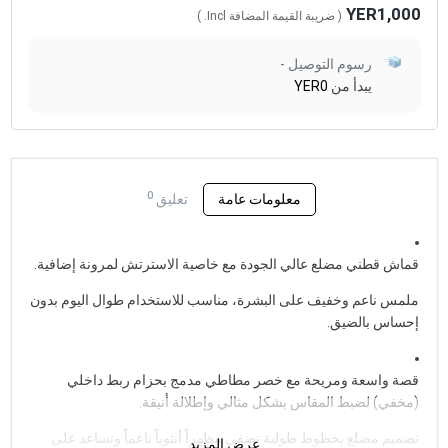
YER1,000
( ضريبة القيمة المضافة
Incl.
)
رسوم التوصيل -
يبدأ من
YER0
0
معلومات عامة
تعليق
قماش قطني مضلع عالي الجودة مع خاصية الاسترتش لمرونة إضافية.
ملمس ناعم وخفيف على البشرة، مناسب للاستخدام طوال اليوم بدون
إحساس بالضيق.
قصة واسعة ومريحة مع خصر مطاطي مدمج بحزام ربط داخلي
(مخفي) لضبط المقاس بشكل مثالي وإطلالة أنيقة.
تصميم مضلع بخطوط طولية تضفي مظهراً أنثوياً ناعماً وتساعد على
عرض المزيد