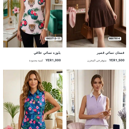
جديد
جديد
فستان نسائي قصير
بلوزه نسائي علاقي
YER1,000
YER1,500
متوفر في المخزن
كمية محدودة