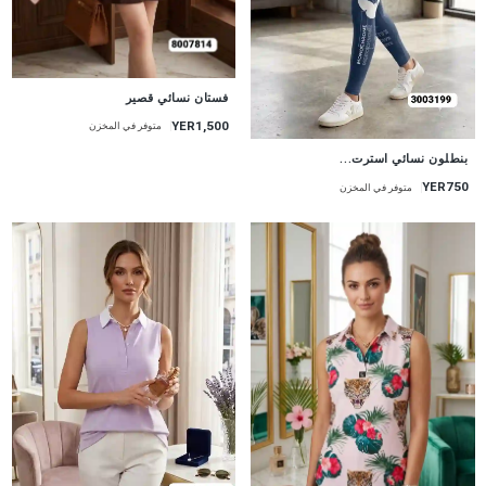
جديد
فستان نسائي قصير
YER1,500
متوفر في المخزن
جديد
بنطلون نسائي استرت...
YER750
متوفر في المخزن