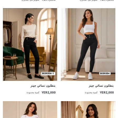
جديد
جديد
بنطلون نسائي جينز
بنطلون نسائي جينز
YER2,000
YER2,000
كمية محدودة
كمية محدودة