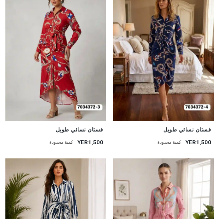
جديد
جديد
فستان نسائي طويل
فستان نسائي طويل
YER1,500
YER1,500
كمية محدودة
كمية محدودة