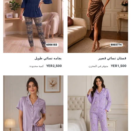
جديد
جديد
قستان نسائي قصير
بجامه نسائي طويل
YER1,500
YER2,500
متوفر في المخزن
كمية محدودة