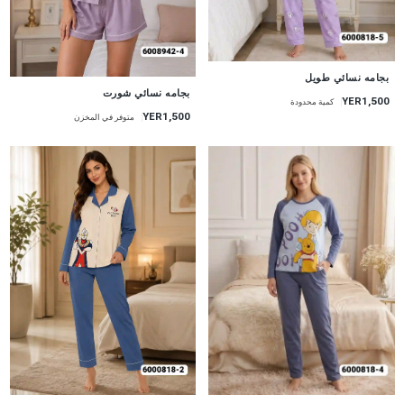
جديد
بجامه نسائي طويل
جديد
بجامه نسائي شورت
YER1,500
كمية محدودة
YER1,500
متوفر في المخزن