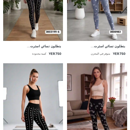
جديد
جديد
بنطلون نسائي استرت...
بنطلون نسائي استرت...
YER750
YER750
متوفر في المخزن
كمية محدودة