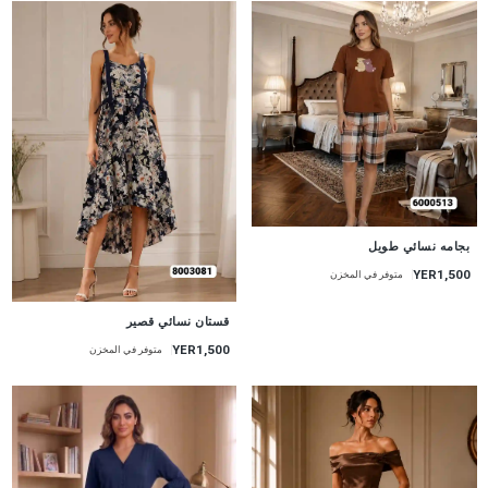
جديد
بجامه نسائي طويل
YER1,500
متوفر في المخزن
جديد
قستان نسائي قصير
YER1,500
متوفر في المخزن