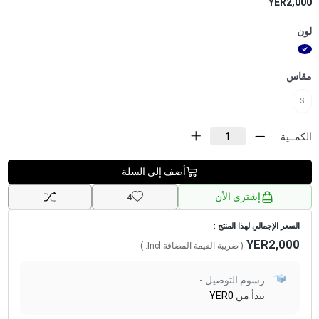
YER2,000
لون
مقاس
S
الكمــية: :
أضف إلى السلة
إشتري الأن
4
السعر الإجمالي لهذا المنتج :
YER2,000
( ضريبة القيمة المضافة
Incl.
)
رسوم التوصيل -
يبدأ من
YER0