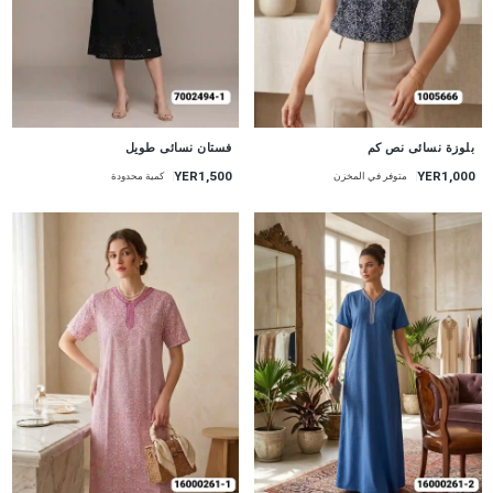
جديد
جديد
بلوزة نسائى نص كم
فستان نسائى طويل
YER1,500
YER1,000
متوفر في المخزن
كمية محدودة