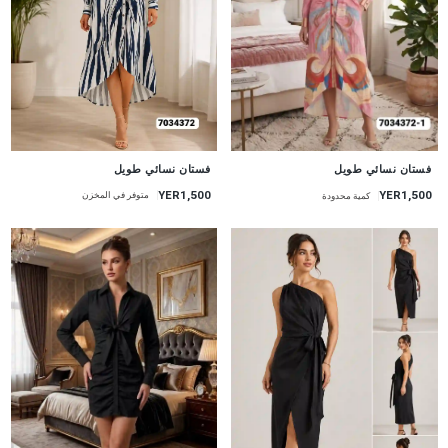
جديد
جديد
فستان نسائي طويل
فستان نسائي طويل
YER1,500
YER1,500
متوفر في المخزن
كمية محدودة