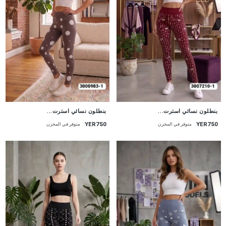
جديد
جديد
بنطلون نسائي استرت...
بنطلون نسائي استرت...
YER750
YER750
متوفر في المخزن
متوفر في المخزن