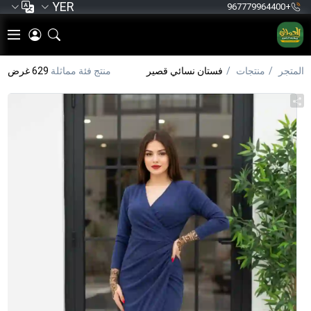
YER
+967779964400
المتجر
منتجات
فستان نسائي قصير
منتج فئة مماثلة
629 غرض