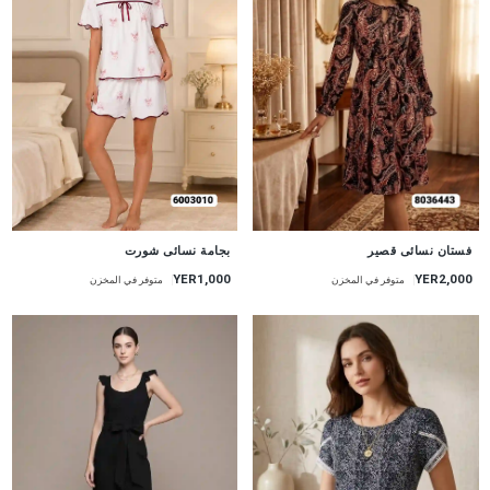
جديد
جديد
بجامة نسائى شورت
فستان نسائى قصير
YER1,000
YER2,000
متوفر في المخزن
متوفر في المخزن