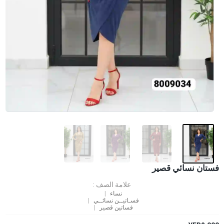
فستان نسائي قصير
علامة الصف :
نساء
فسـاتيــن نسائــي
فساتين قصير