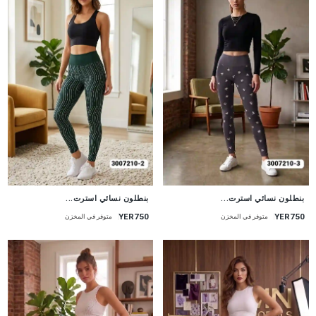
جديد
جديد
بنطلون نسائي استرت...
بنطلون نسائي استرت...
YER750
YER750
متوفر في المخزن
متوفر في المخزن