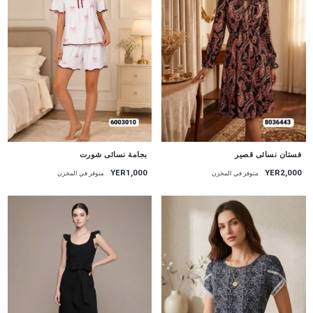
جديد
جديد
بجامة نسائى شورت
فستان نسائى قصير
YER1,000
YER2,000
متوفر في المخزن
متوفر في المخزن