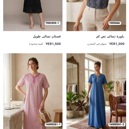
جديد
جديد
بلوزة نسائى نص كم
فستان نسائى طويل
YER1,500
YER1,000
متوفر في المخزن
كمية محدودة