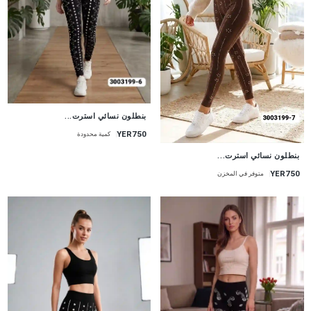
جديد
بنطلون نسائي استرت...
YER750
كمية محدودة
جديد
بنطلون نسائي استرت...
YER750
متوفر في المخزن