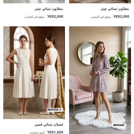
جديد
جديد
بنطلون نسائي جينز
بنطلون نسائي جينز
YER2,000
YER2,000
متوفر في المخزن
متوفر في المخزن
جديد
فستان نسائي قصير
YER1,500
كمية محدودة