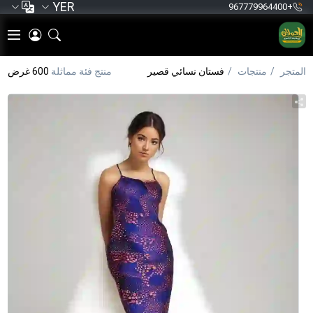
YER
+967779964400
المتجر
منتجات
فستان نسائي قصير
منتج فئة مماثلة
600 غرض