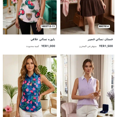
جديد
جديد
فستان نسائي قصير
بلوزه نسائي علاقي
YER1,000
YER1,500
متوفر في المخزن
كمية محدودة