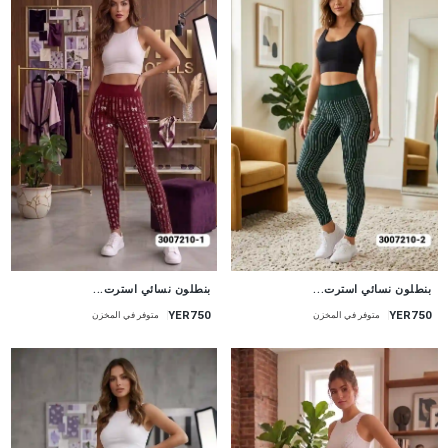
جديد
جديد
بنطلون نسائي استرت...
بنطلون نسائي استرت...
YER750
YER750
متوفر في المخزن
متوفر في المخزن