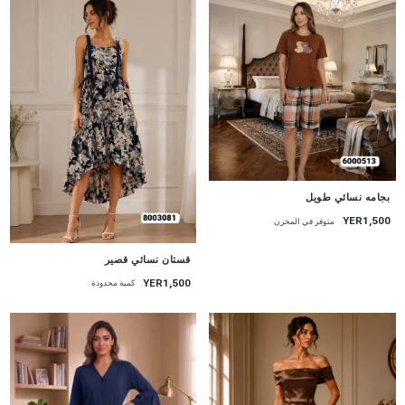
جديد
بجامه نسائي طويل
YER1,500
متوفر في المخزن
جديد
قستان نسائي قصير
YER1,500
كمية محدودة