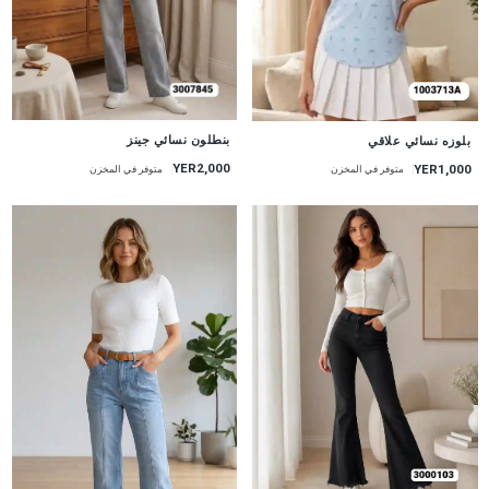
جديد
جديد
بنطلون نسائي جينز
بلوزه نسائي علاقي
YER2,000
YER1,000
متوفر في المخزن
متوفر في المخزن