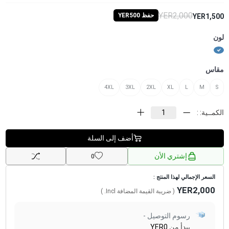
YER2,000
حفظ YER500
YER1,500
لون
مقاس
4XL
3XL
2XL
XL
L
M
S
الكمــية: :
أضف إلى السلة
إشتري الأن
0
السعر الإجمالي لهذا المنتج :
YER2,000
( ضريبة القيمة المضافة
Incl.
)
رسوم التوصيل -
يبدأ من
YER0