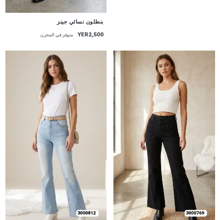
جديد
بنطلون نسائي جينز
YER2,500
متوفر في المخزن