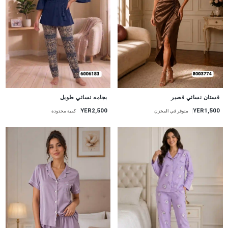
جديد
جديد
قستان نسائي قصير
بجامه نسائي طويل
YER1,500
YER2,500
متوفر في المخزن
كمية محدودة