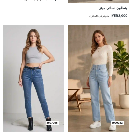
جديد
بنطلون نسائي جينز
YER2,000
متوفر في المخزن