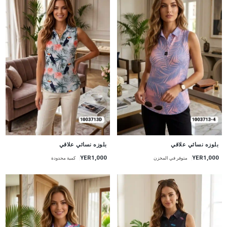
جديد
جديد
بلوزه نسائي علاقي
بلوزه نسائي علاقي
YER1,000
YER1,000
متوفر في المخزن
كمية محدودة