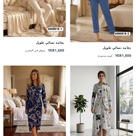
جديد
بجامه نسائي طويل
جديد
بجامه نسائي طويل
YER1,500
متوفر في المخزن
YER1,500
كمية محدودة