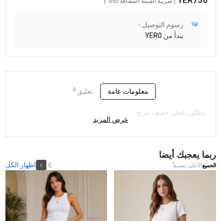
YER750
( ضريبة القيمة المضافة
Incl.
)
رسوم التوصيل -
يبدأ من
YER0
0
معلومات عامة
تعليق
بنطلون قطن خفيف مريح
عرض المزيد
ربما يعجبك أيضا
اظهار الكل
الجميع
الأعلى تصنيفاً