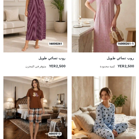
جديد
جديد
روب نسائي طويل
روب نسائي طويل
YER2,500
YER2,500
متوفر في المخزن
كمية محدودة