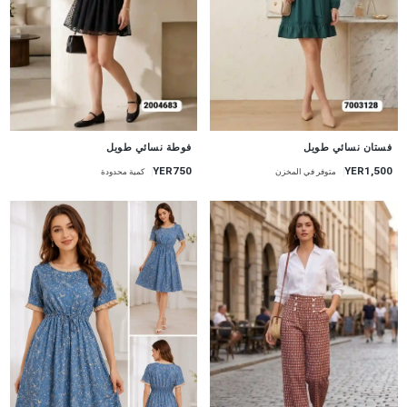
جديد
جديد
فستان نسائي طويل
فوطة نسائي طويل
YER750
YER1,500
متوفر في المخزن
كمية محدودة