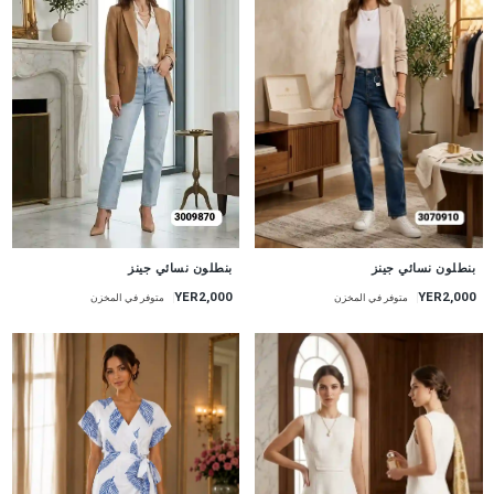
جديد
جديد
بنطلون نسائي جينز
بنطلون نسائي جينز
YER2,000
YER2,000
متوفر في المخزن
متوفر في المخزن