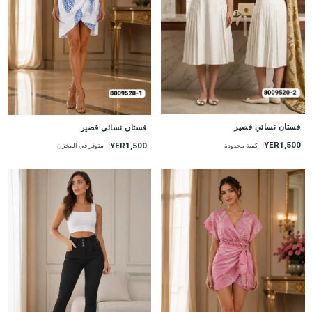
جديد
جديد
فستان نسائي قصير
فستان نسائي قصير
YER1,500
YER1,500
كمية محدودة
متوفر في المخزن