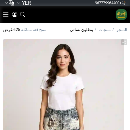
YER
+967779964400
المتجر
منتجات
بنطلون نسائي
منتج فئة مماثلة
625 غرض