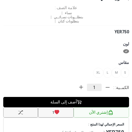
علامة الصف :
نساء
بنطلــونات نسـائــي
بنطلونات كتان
YER750
لون
مقاس
XL
L
M
S
الكمــية: :
أضف إلى السلة
إشتري الأن
1
السعر الإجمالي لهذا المنتج :