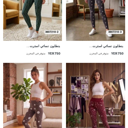
جديد
جديد
بنطلون نسائي استرت...
بنطلون نسائي استرت...
YER750
YER750
متوفر في المخزن
متوفر في المخزن