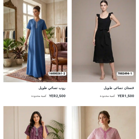
جديد
جديد
فستان نسائى طويل
روب نسائي طويل
YER2,500
YER1,500
كمية محدودة
كمية محدودة