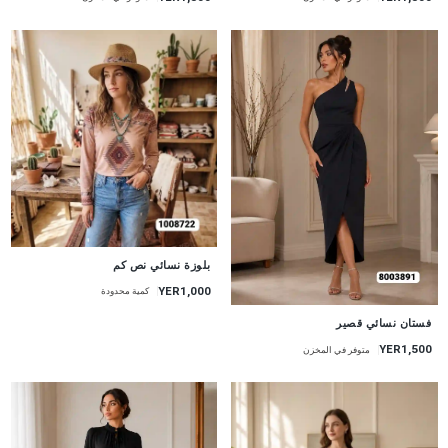
جديد
بلوزة نسائي نص كم
YER1,000
كمية محدودة
جديد
فستان نسائي قصير
YER1,500
متوفر في المخزن