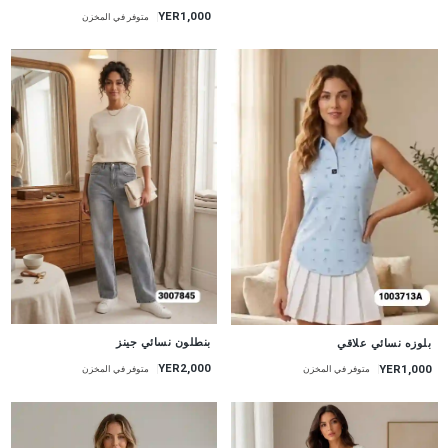
YER1,000
متوفر في المخزن
جديد
جديد
بنطلون نسائي جينز
بلوزه نسائي علاقي
YER2,000
YER1,000
متوفر في المخزن
متوفر في المخزن