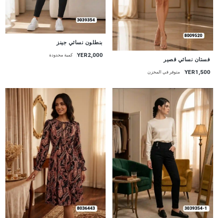
جديد
بنطلون نسائي جينز
YER2,000
كمية محدودة
جديد
فستان نسائي قصير
YER1,500
متوفر في المخزن