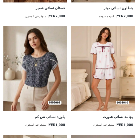
جديد
جديد
بنطلون نسائي جينز
فستان نسائى قصير
YER2,000
YER2,000
كمية محدودة
متوفر في المخزن
جديد
جديد
بجامة نسائى شورت
بلوزة نسائى نص كم
YER1,000
YER1,000
متوفر في المخزن
متوفر في المخزن