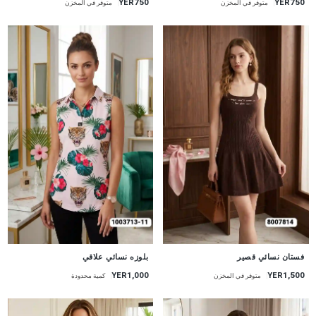
YER750
YER750
متوفر في المخزن
متوفر في المخزن
جديد
جديد
فستان نسائي قصير
بلوزه نسائي علاقي
YER1,000
YER1,500
متوفر في المخزن
كمية محدودة