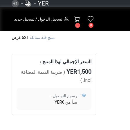
YER
تسجيل الدخول / تسجيل جديد
0
0
منتج فئة مماثلة
621 غرض
السعر الإجمالي لهذا المنتج :
YER1,500
( ضريبة القيمة المضافة
)
Incl.
رسوم التوصيل -
يبدأ من
YER0