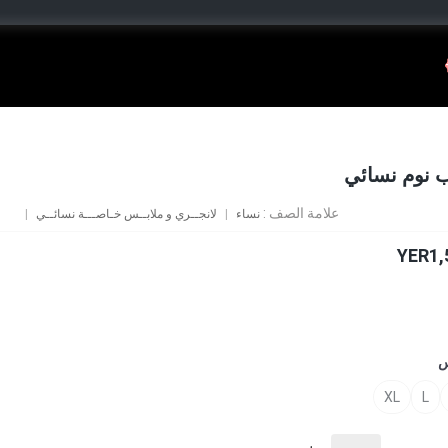
 نوم نسائي
علامة الصف :
نساء
لانجــري و ملابــس خـاصـــة نسائــي
YER1,
س
XL
L