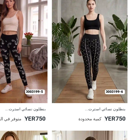
جديد
جديد
بنطلون نسائي استرت...
بنطلون نسائي استرت...
YER750
YER750
كمية محدودة
متوفر في ال