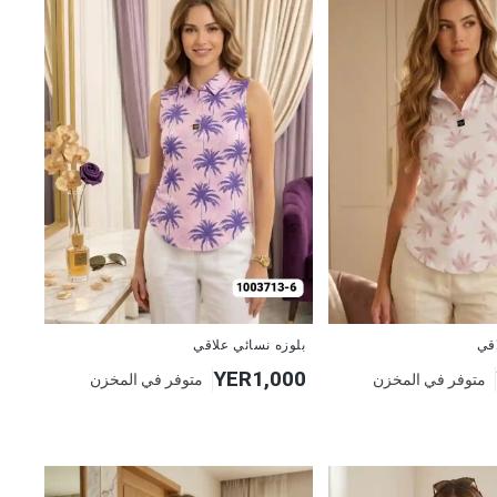
جديد
اقي
بلوزه نسائي علاقي
YER1,000
متوفر في المخزن
متوفر في المخزن