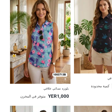
اقي
كمية محدودة
جديد
بلوزه نسائي علاقي
YER1,000
متوفر في المخزن