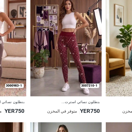
جديد
جديد
بنطلون نسائي استرت...
بنطلون نسائي ا
YER750
YER750
مخزن
متوفر في المخزن
م