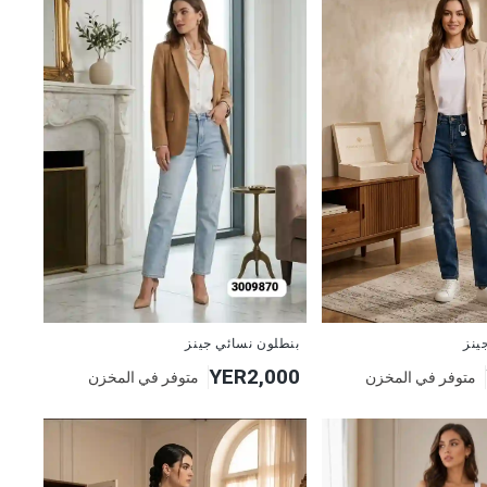
جديد
بنطلون نسائي جينز
ينز
YER2,000
متوفر في المخزن
متوفر في المخزن