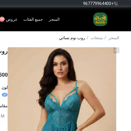
+967779964400
المتجر
جميع الفئات
عروض
99+
المتجر
منتجات
روب نوم نسائي
روب
500
لون
مقا
M