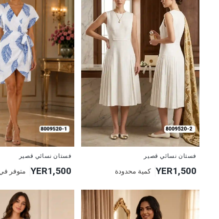
جديد
جديد
فستان نسائي قصير
فستان نسائي قصير
YER1,500
YER1,500
كمية محدودة
متوفر في