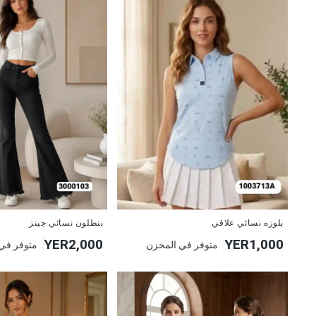
جديد
جديد
بنطلون نسائي جينز
بلوزه نسائي علاقي
YER2,000
YER1,000
متوفر في
متوفر في المخزن