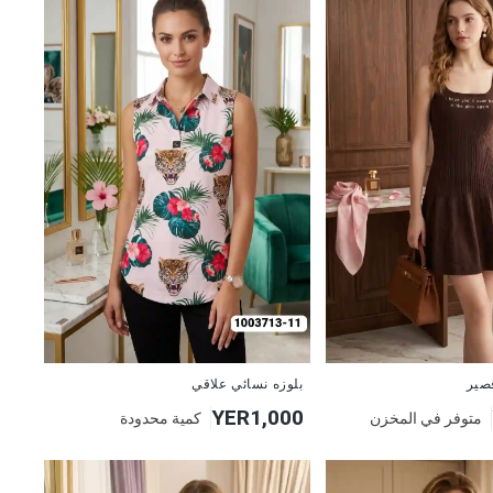
جديد
صير
بلوزه نسائي علاقي
YER1,000
متوفر في المخزن
كمية محدودة