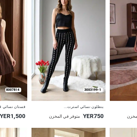
جديد
جديد
بنطلون نسائي استرت...
فستان نسائي ق
YER1,500
YER750
مخزن
متوفر في المخزن