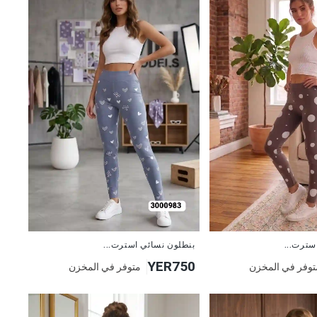
جديد
سترت...
بنطلون نسائي استرت...
YER750
توفر في المخزن
متوفر في المخزن