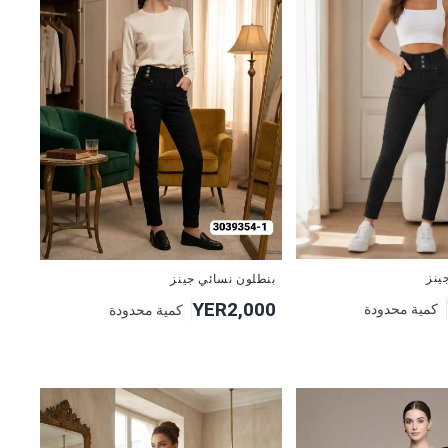
جديد
ينز
بنطلون نسائي جينز
YER2,000
كمية محدودة
كمية محدودة