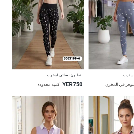
جديد
سترت...
بنطلون نسائي استرت...
YER750
توفر في المخزن
كمية محدودة