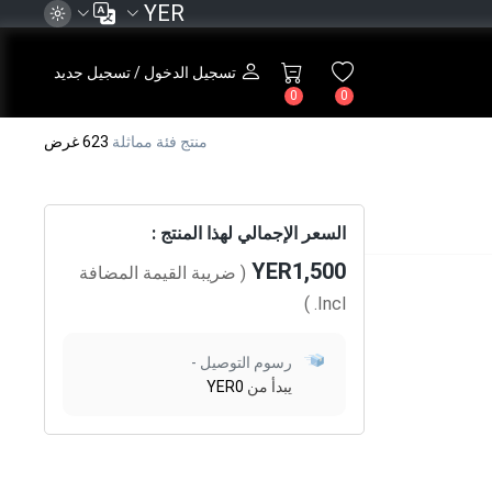
YER
تسجيل الدخول / تسجيل جديد
0
0
منتج فئة مماثلة
623 غرض
السعر الإجمالي لهذا المنتج :
YER1,500
( ضريبة القيمة المضافة
)
Incl.
رسوم التوصيل -
يبدأ من
YER0