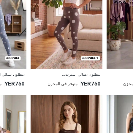
جديد
جديد
بنطلون نسائي استرت...
بنطلون نسائي ا
YER750
YER750
مخزن
متوفر في المخزن
م