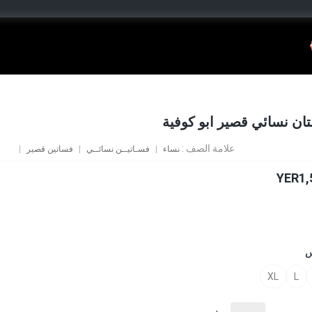
ان نسائي قصير ابو كوفية
علامة الصف :
نساء
فسـاتيــن نسائــي
فساتين قصير
YER1,
س
XL
L