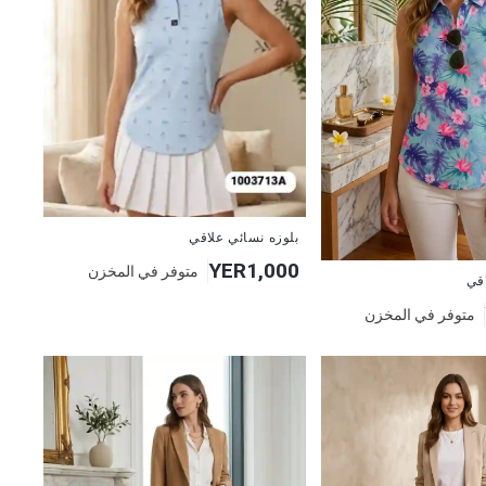
جديد
بلوزه نسائي علاقي
YER1,000
متوفر في المخزن
اقي
متوفر في المخزن