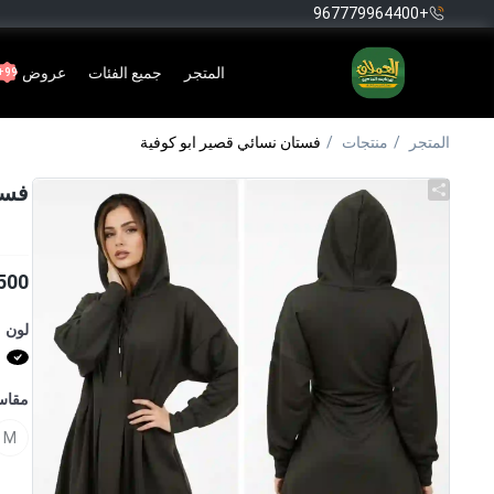
+967779964400
المتجر
جميع الفئات
عروض
99+
المتجر
منتجات
فستان نسائي قصير ابو كوفية
فست
500
لون
مقا
M