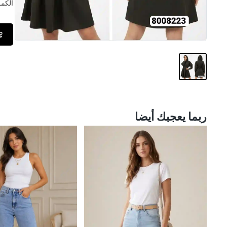
الكمــ
ربما يعجبك أيضا