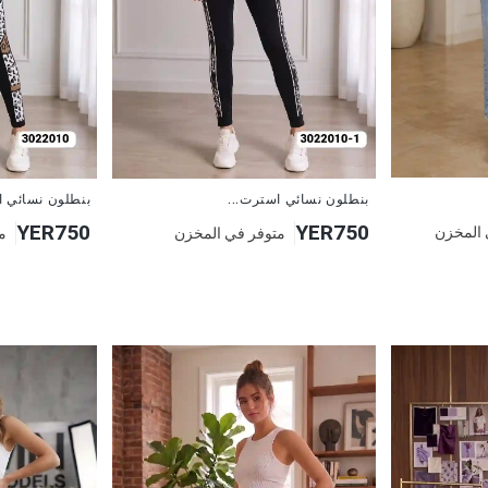
جديد
جديد
بنطلون نسائي استرت...
بنطلون نسائي ا
YER750
YER750
 المخزن
متوفر في المخزن
م