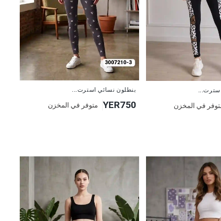
جديد
بنطلون نسائي استرت...
سترت...
YER750
متوفر في المخزن
توفر في المخزن