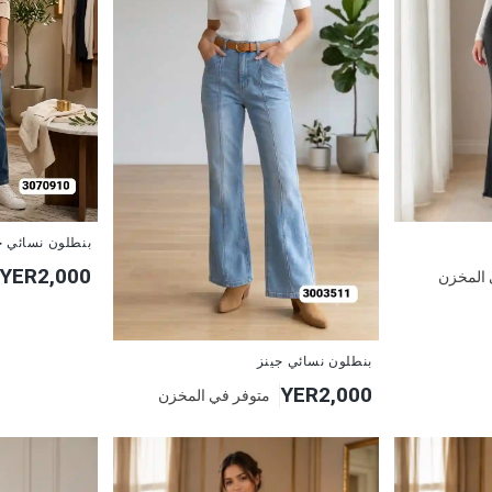
جديد
بنطلون نسائي ج
YER2,000
 المخزن
جديد
بنطلون نسائي جينز
YER2,000
متوفر في المخزن