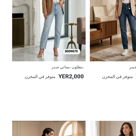
جديد
بنطلون نسائي جينز
ينز
YER2,000
متوفر في المخزن
متوفر في المخزن