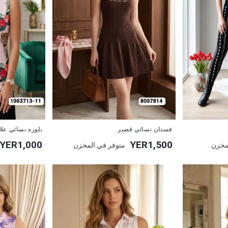
جديد
جديد
فستان نسائي قصير
بلوزه نسائي عل
YER1,000
YER1,500
مخزن
متوفر في المخزن