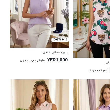
جديد
بلوزه نسائي علاقي
YER1,000
متوفر في المخزن
اقي
كمية محدودة