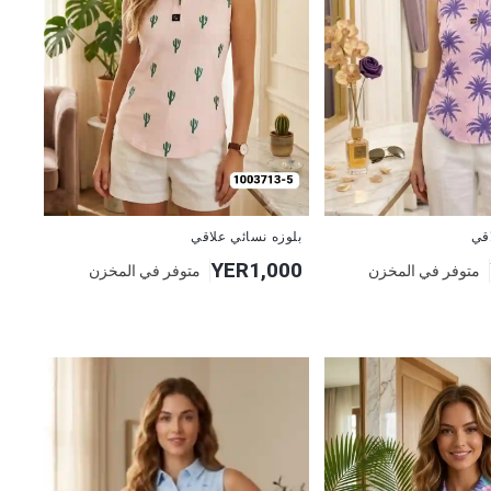
جديد
بلوزه نسائي علاقي
اقي
YER1,000
متوفر في المخزن
متوفر في المخزن