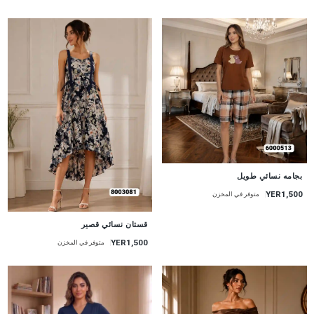
جديد
بجامه نسائي طويل
YER1,500
متوفر في المخزن
جديد
قستان نسائي قصير
YER1,500
متوفر في المخزن