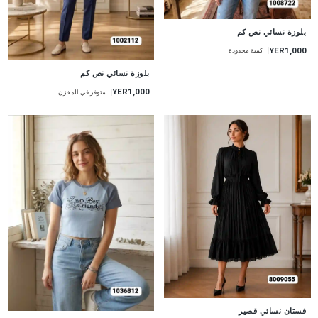
جديد
بلوزة نسائي نص كم
YER1,000
كمية محدودة
جديد
بلوزة نسائي نص كم
YER1,000
متوفر في المخزن
جديد
فستان نسائي قصير