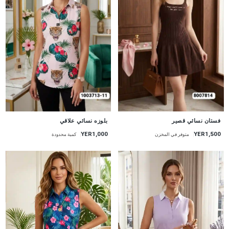
جديد
جديد
فستان نسائي قصير
بلوزه نسائي علاقي
YER1,000
YER1,500
متوفر في المخزن
كمية محدودة