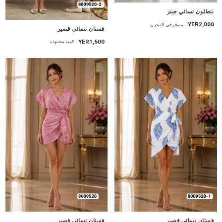
جديد
بنطلون نسائي جينز
YER2,000
متوفر في المخزن
جديد
فستان نسائي قصير
YER1,500
كمية محدودة
جديد
جديد
فستان نسائي قصير
فستان نسائي قصير