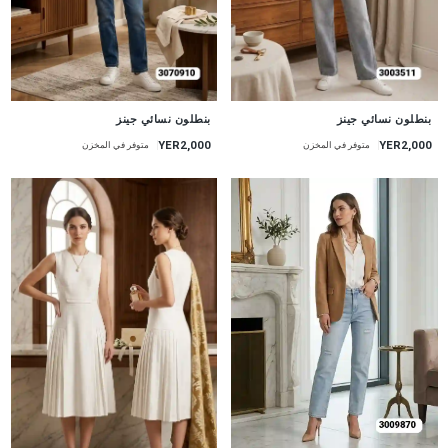
جديد
جديد
بنطلون نسائي جينز
بنطلون نسائي جينز
YER2,000
YER2,000
متوفر في المخزن
متوفر في المخزن