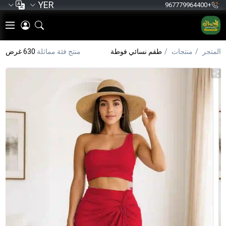
YER
+967779964400
المتجر
منتجات
طقم نسائي فوطة
منتج فئة مماثلة
630 غرض