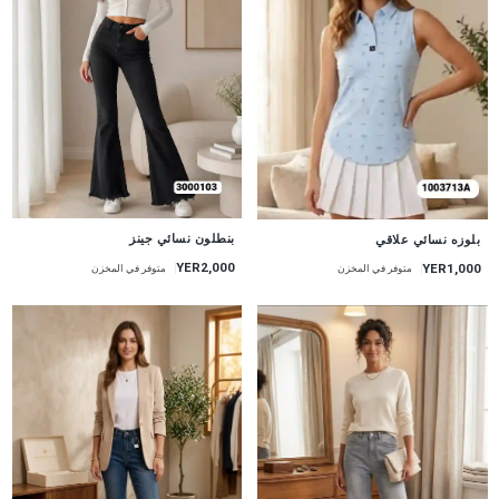
جديد
جديد
بنطلون نسائي جينز
بلوزه نسائي علاقي
YER2,000
YER1,000
متوفر في المخزن
متوفر في المخزن