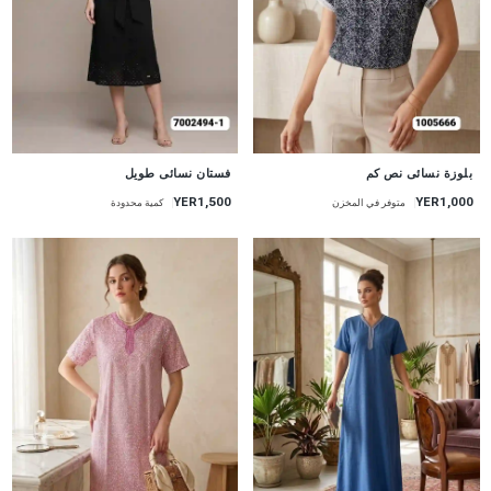
جديد
جديد
بلوزة نسائى نص كم
فستان نسائى طويل
YER1,500
YER1,000
متوفر في المخزن
كمية محدودة