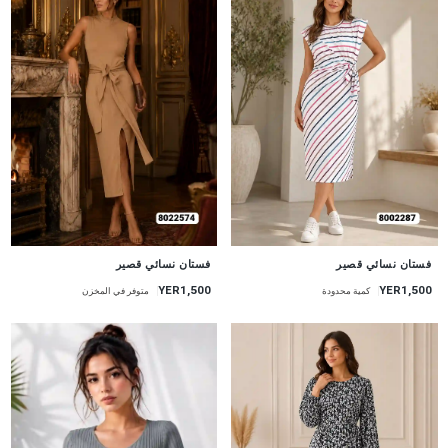
جديد
جديد
فستان نسائي قصير
فستان نسائي قصير
YER1,500
YER1,500
كمية محدودة
متوفر في المخزن