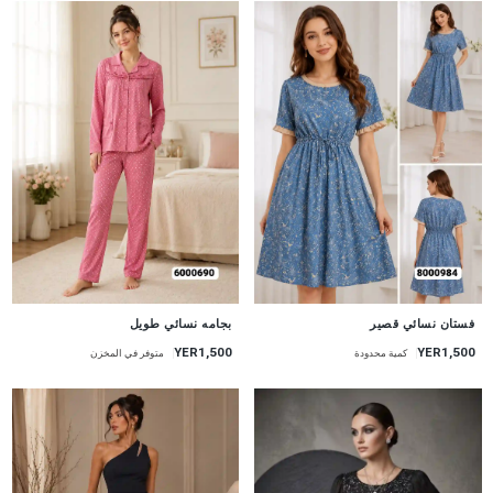
جديد
جديد
فستان نسائي قصير
بجامه نسائي طويل
YER1,500
YER1,500
كمية محدودة
متوفر في المخزن