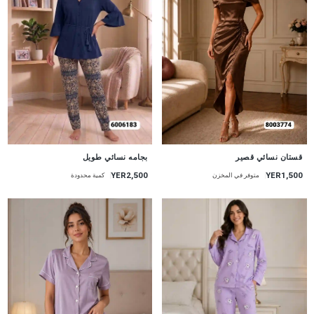
جديد
جديد
قستان نسائي قصير
بجامه نسائي طويل
YER1,500
YER2,500
متوفر في المخزن
كمية محدودة