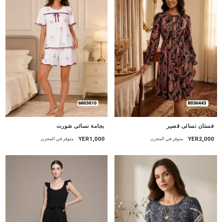
جديد
جديد
بجامة نسائى شورت
فستان نسائى قصير
YER1,000
YER2,000
متوفر في المخزن
متوفر في المخزن