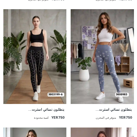
جديد
جديد
بنطلون نسائي استرت...
بنطلون نسائي استرت...
YER750
YER750
متوفر في المخزن
كمية محدودة