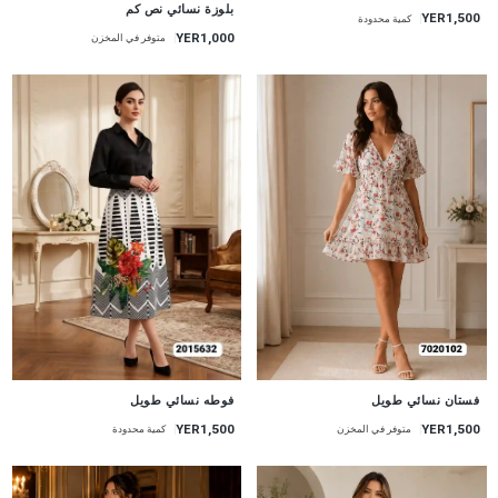
جديد
بلوزة نسائي نص كم
YER1,500
كمية محدودة
YER1,000
متوفر في المخزن
جديد
جديد
فستان نسائي طويل
فوطه نسائي طويل
YER1,500
YER1,500
متوفر في المخزن
كمية محدودة