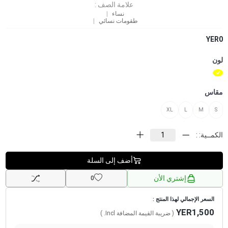
علامة الصف :
نساء
طقومات نسائي
YER0
لون
مقاس
XL
L
M
S
الكمــية: :
أضف إلى السلة
إشتري الأن
0
السعر الإجمالي لهذا المنتج :
YER1,500
( ضريبة القيمة المضافة
Incl.
)