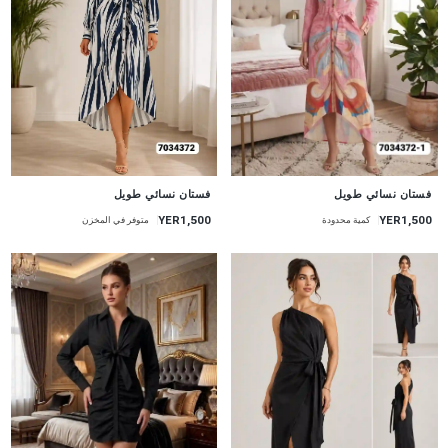
جديد
جديد
فستان نسائي طويل
فستان نسائي طويل
YER1,500
YER1,500
متوفر في المخزن
كمية محدودة