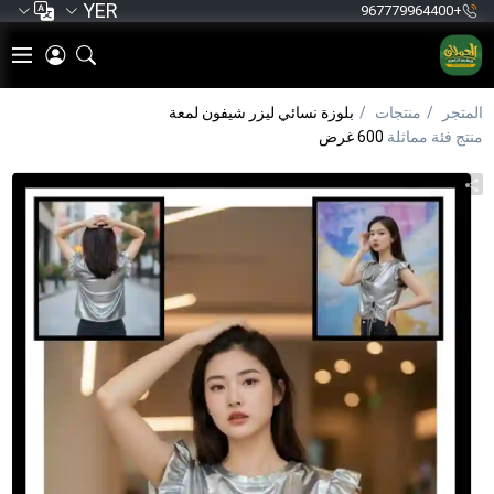
YER
+967779964400
المتجر
منتجات
بلوزة نسائي ليزر شيفون لمعة
منتج فئة مماثلة
600 غرض