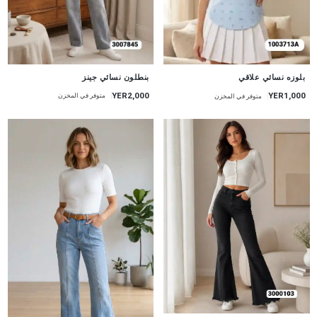
جديد
جديد
بنطلون نسائي جينز
بلوزه نسائي علاقي
YER2,000
YER1,000
متوفر في المخزن
متوفر في المخزن