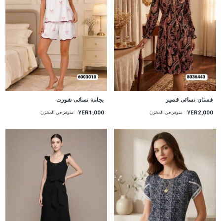
جديد
جديد
بجامة نسائى شورت
فستان نسائى قصير
YER1,000
YER2,000
متوفر في المخزن
متوفر في المخزن