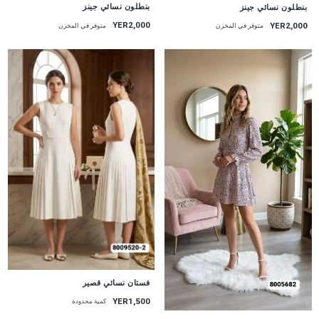
جديد
جديد
بنطلون نسائي جينز
بنطلون نسائي جينز
YER2,000
YER2,000
متوفر في المخزن
متوفر في المخزن
جديد
فستان نسائي قصير
YER1,500
كمية محدودة
جديد