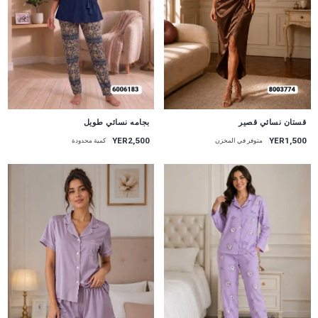
جديد
جديد
قستان نسائي قصير
بجامه نسائي طويل
YER1,500
YER2,500
متوفر في المخزن
كمية محدودة