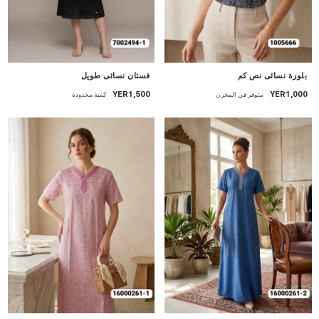
جديد
جديد
بلوزة نسائى نص كم
فستان نسائى طويل
YER1,500
YER1,000
متوفر في المخزن
كمية محدودة