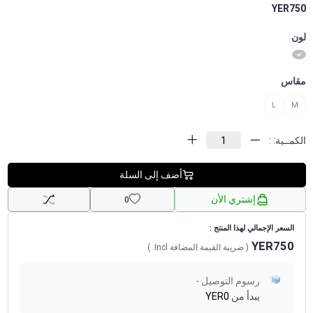
YER750
لون
مقاس
L
M
الكمــية: :
أضف إلى السلة
إشتري الأن
0
السعر الإجمالي لهذا المنتج :
YER750
( ضريبة القيمة المضافة
Incl.
)
رسوم التوصيل -
يبدأ من
YER0