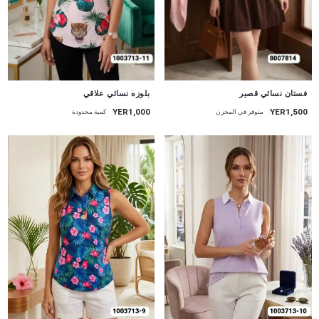
جديد
جديد
فستان نسائي قصير
بلوزه نسائي علاقي
YER1,000
YER1,500
متوفر في المخزن
كمية محدودة