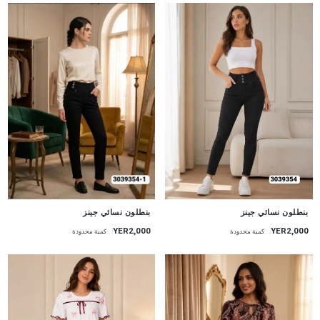
جديد
جديد
بنطلون نسائي جينز
بنطلون نسائي جينز
YER2,000
YER2,000
كمية محدودة
كمية محدودة