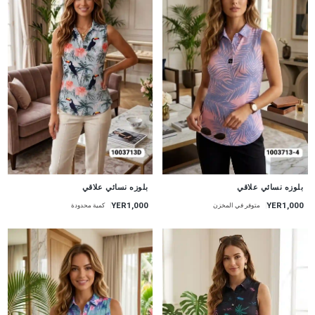
جديد
جديد
بلوزه نسائي علاقي
بلوزه نسائي علاقي
YER1,000
YER1,000
متوفر في المخزن
كمية محدودة