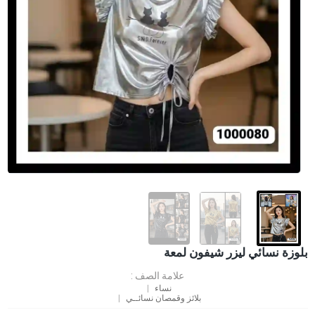
بلوزة نسائي ليزر شيفون لمعة
علامة الصف :
نساء
بلائز وقمصان نسائــي