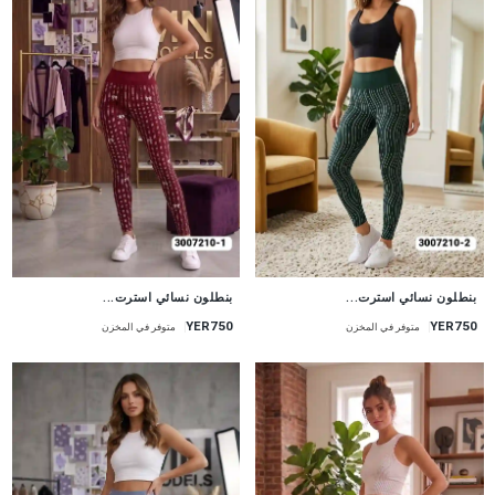
جديد
جديد
بنطلون نسائي استرت...
بنطلون نسائي استرت...
YER750
YER750
متوفر في المخزن
متوفر في المخزن