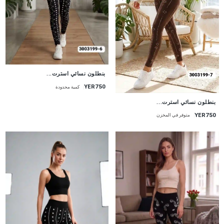
جديد
بنطلون نسائي استرت...
YER750
كمية محدودة
جديد
بنطلون نسائي استرت...
YER750
متوفر في المخزن