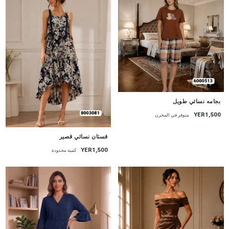
جديد
بجامه نسائي طويل
YER1,500
متوفر في المخزن
جديد
قستان نسائي قصير
YER1,500
كمية محدودة