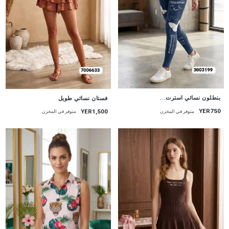
جديد
جديد
بنطلون نسائي استرت...
فستان نسائي طويل
YER750
YER1,500
متوفر في المخزن
متوفر في المخزن