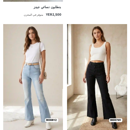
جديد
بنطلون نسائي جينز
YER2,500
متوفر في المخزن