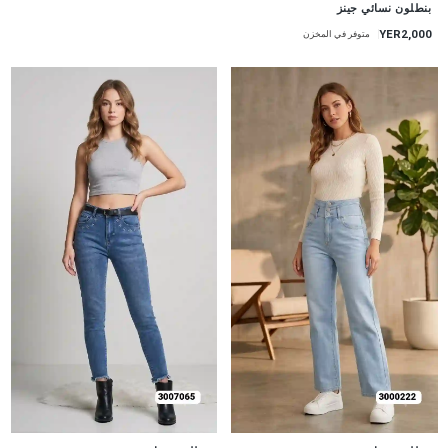
جديد
بنطلون نسائي جينز
YER2,000
متوفر في المخزن
جديد
جديد