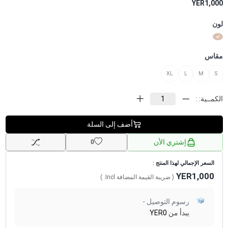
YER1,000
لون
مقاس
XL
L
M
S
الكمــية: :
أضف إلى السلة
إشتري الأن
0
السعر الإجمالي لهذا المنتج :
YER1,000
( ضريبة القيمة المضافة
Incl.
)
رسوم التوصيل -
يبدأ من
YER0