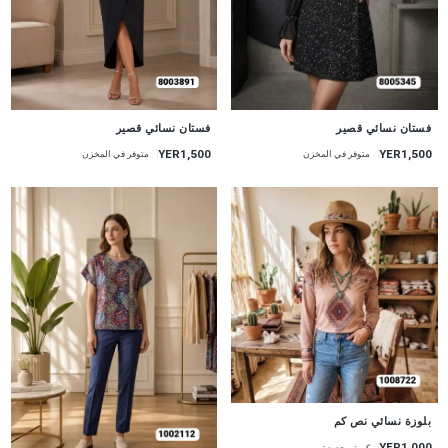
جديد
جديد
فستان نسائي قصير
فستان نسائي قصير
YER1,500
YER1,500
متوفر في المخزن
متوفر في المخزن
جديد
بلوزة نسائي نص كم
YER1,000
كمية محدودة