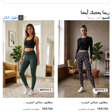
ربما يعجبك أيضا
اظهار الكل
الجميع
الأعلى تصنيفاً
جديد
جديد
بنطلون نسائي استرت...
بنطلون نسائي استرت...
YER750
YER750
متوفر في المخزن
متوفر في المخزن