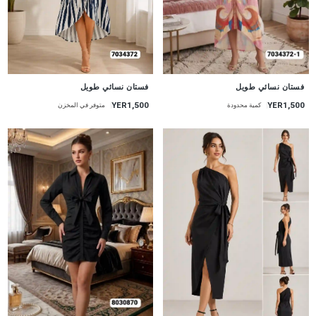
جديد
جديد
فستان نسائي طويل
فستان نسائي طويل
YER1,500
YER1,500
متوفر في المخزن
كمية محدودة