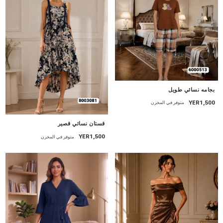
جديد
بجامه نسائي طويل
YER1,500
متوفر في المخزن
جديد
قستان نسائي قصير
YER1,500
متوفر في المخزن