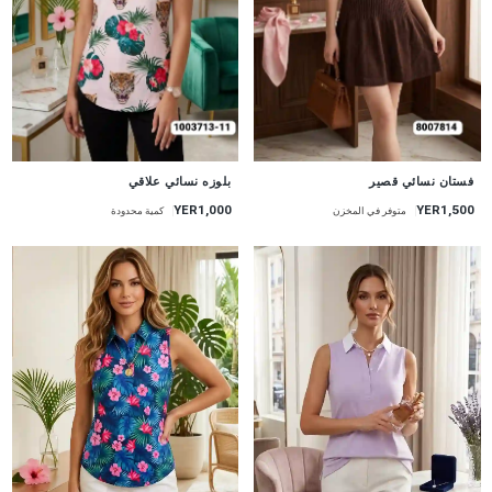
جديد
جديد
فستان نسائي قصير
بلوزه نسائي علاقي
YER1,000
YER1,500
متوفر في المخزن
كمية محدودة