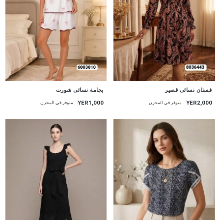
جديد
جديد
بجامة نسائى شورت
فستان نسائى قصير
YER1,000
YER2,000
متوفر في المخزن
متوفر في المخزن