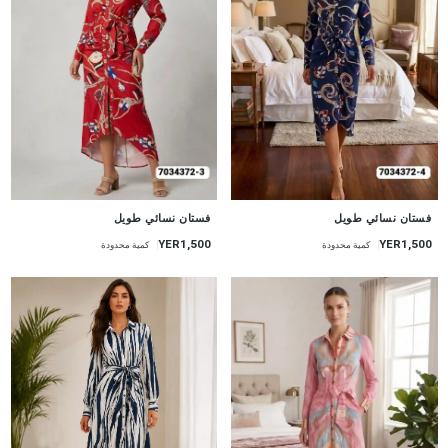
جديد
جديد
فستان نسائي طويل
فستان نسائي طويل
YER1,500
YER1,500
كمية محدودة
كمية محدودة