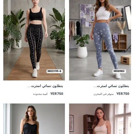
جديد
جديد
بنطلون نسائي استرت...
بنطلون نسائي استرت...
YER750
YER750
متوفر في المخزن
كمية محدودة