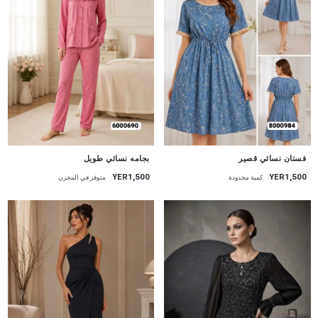
جديد
جديد
فستان نسائي قصير
بجامه نسائي طويل
YER1,500
YER1,500
كمية محدودة
متوفر في المخزن