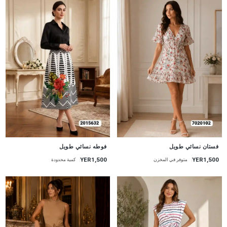
جديد
جديد
فستان نسائي طويل
فوطه نسائي طويل
YER1,500
YER1,500
متوفر في المخزن
كمية محدودة