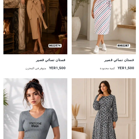
جديد
جديد
فستان نسائي قصير
فستان نسائي قصير
YER1,500
YER1,500
كمية محدودة
متوفر في المخزن