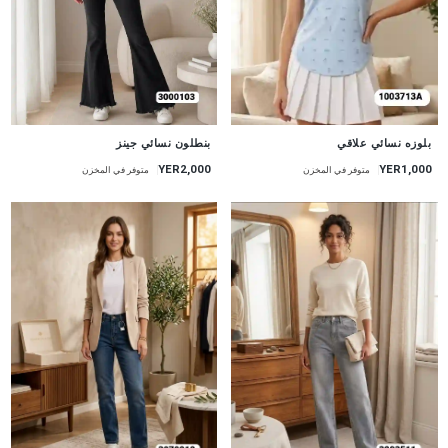
جديد
جديد
بنطلون نسائي جينز
بلوزه نسائي علاقي
YER2,000
YER1,000
متوفر في المخزن
متوفر في المخزن