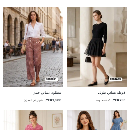
جديد
جديد
فوطة نسائي طويل
بنطلون نسائي جينز
YER1,500
YER750
كمية محدودة
متوفر في المخزن