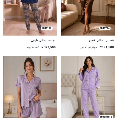
جديد
جديد
قستان نسائي قصير
بجامه نسائي طويل
YER1,500
YER2,500
متوفر في المخزن
كمية محدودة