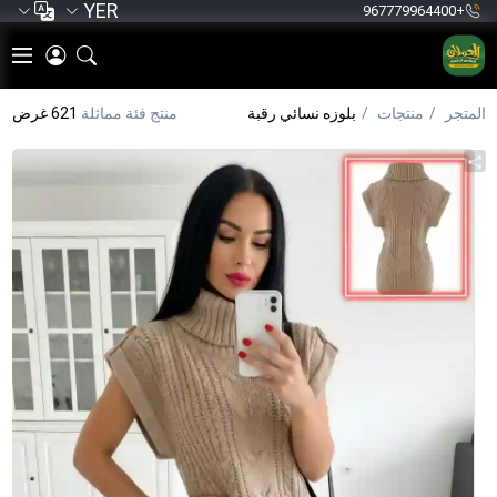
YER
+967779964400
المتجر
منتجات
بلوزه نسائي رقبة
منتج فئة مماثلة
621 غرض