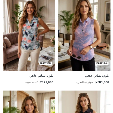
جديد
جديد
بلوزه نسائي علاقي
بلوزه نسائي علاقي
YER1,000
YER1,000
متوفر في المخزن
كمية محدودة