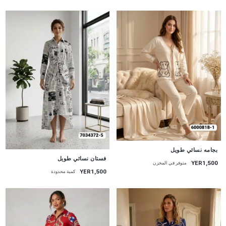
جديد
بجامه نسائي طويل
جديد
فستان نسائي طويل
YER1,500
متوفر في المخزن
YER1,500
كمية محدودة