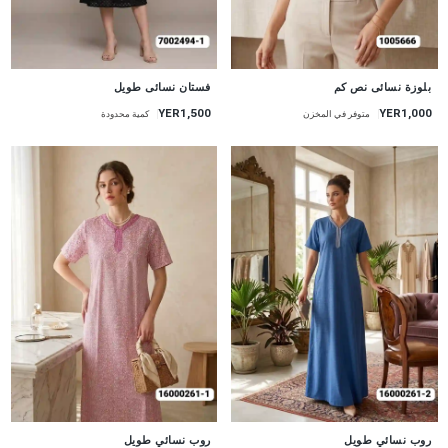
جديد
جديد
بلوزة نسائى نص كم
فستان نسائى طويل
YER1,500
YER1,000
متوفر في المخزن
كمية محدودة
جديد
جديد
روب نسائي طويل
روب نسائي طويل