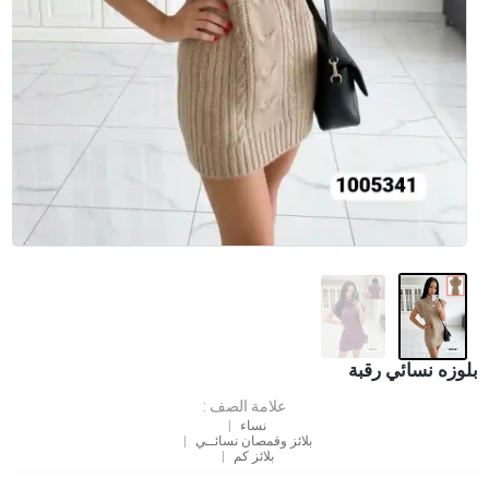
بلوزه نسائي رقبة
علامة الصف :
نساء
بلائز وقمصان نسائــي
بلائز كم