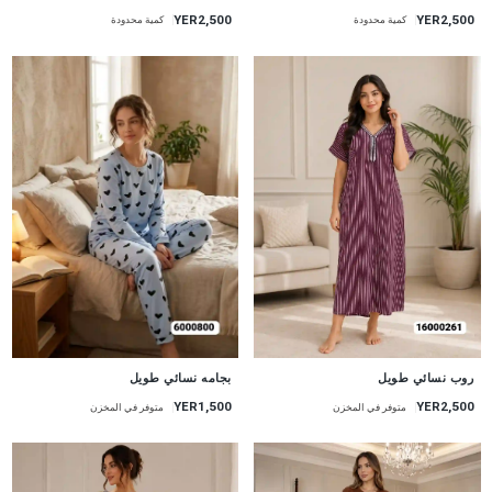
YER2,500
YER2,500
كمية محدودة
كمية محدودة
جديد
جديد
روب نسائي طويل
بجامه نسائي طويل
YER2,500
YER1,500
متوفر في المخزن
متوفر في المخزن