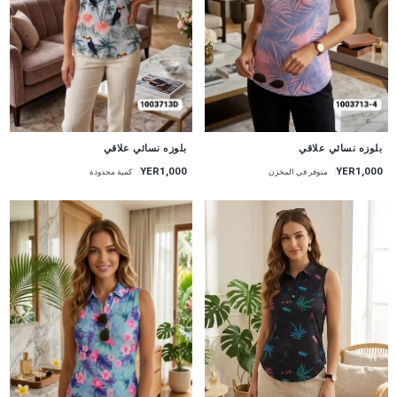
جديد
جديد
بلوزه نسائي علاقي
بلوزه نسائي علاقي
YER1,000
YER1,000
متوفر في المخزن
كمية محدودة