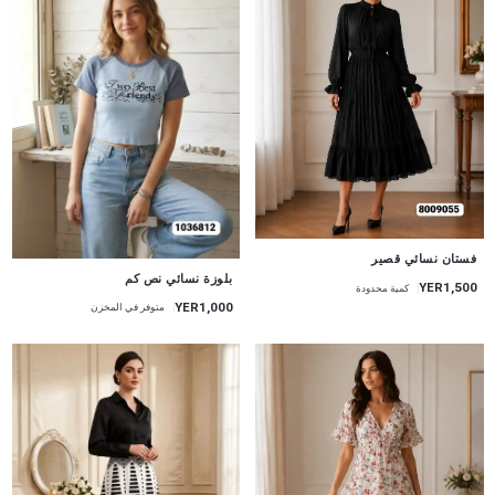
جديد
فستان نسائي قصير
جديد
بلوزة نسائي نص كم
YER1,500
كمية محدودة
YER1,000
متوفر في المخزن