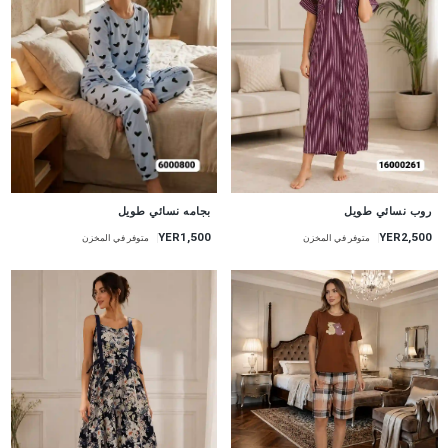
جديد
جديد
روب نسائي طويل
بجامه نسائي طويل
YER2,500
YER1,500
متوفر في المخزن
متوفر في المخزن