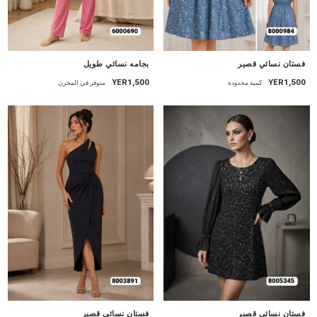
جديد
جديد
فستان نسائي قصير
بجامه نسائي طويل
YER1,500
YER1,500
كمية محدودة
متوفر في المخزن
جديد
جديد
فستان نسائي قصير
فستان نسائي قصير