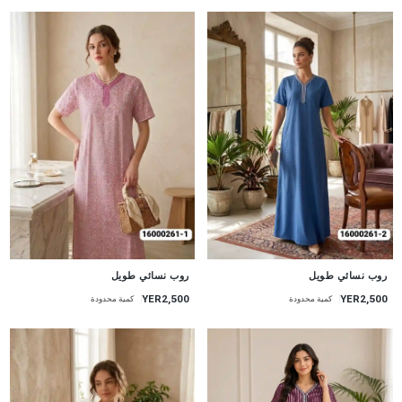
جديد
جديد
روب نسائي طويل
روب نسائي طويل
YER2,500
YER2,500
كمية محدودة
كمية محدودة