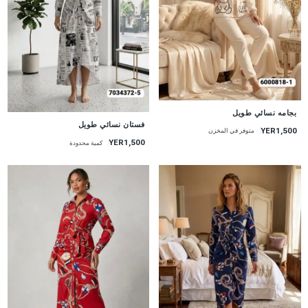
جديد
بجامه نسائي طويل
جديد
فستان نسائي طويل
YER1,500
متوفر في المخزن
YER1,500
كمية محدودة