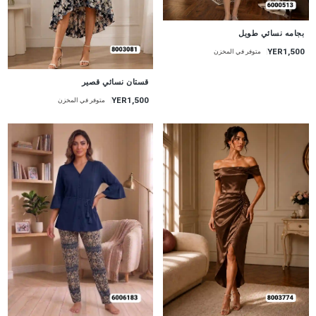
جديد
بجامه نسائي طويل
YER1,500
متوفر في المخزن
جديد
قستان نسائي قصير
YER1,500
متوفر في المخزن