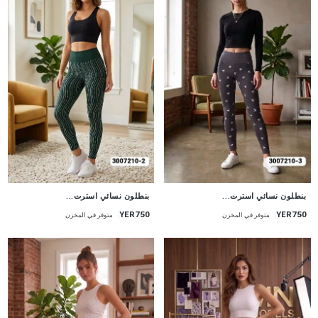
جديد
جديد
بنطلون نسائي استرت...
بنطلون نسائي استرت...
YER750
YER750
متوفر في المخزن
متوفر في المخزن