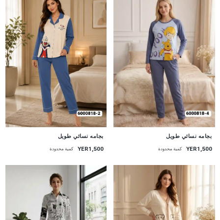
جديد
جديد
بجامه نسائي طويل
بجامه نسائي طويل
YER1,500
YER1,500
كمية محدودة
كمية محدودة