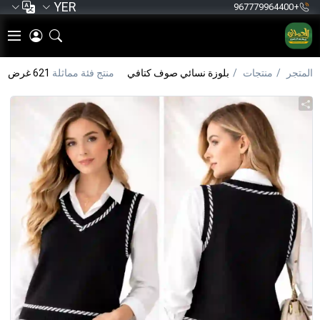
YER
+967779964400
المتجر
منتجات
بلوزة نسائي صوف كتافي
منتج فئة مماثلة
621 غرض