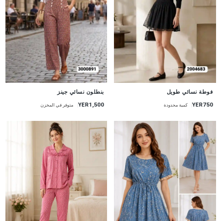
جديد
جديد
فوطة نسائي طويل
بنطلون نسائي جينز
YER1,500
YER750
كمية محدودة
متوفر في المخزن