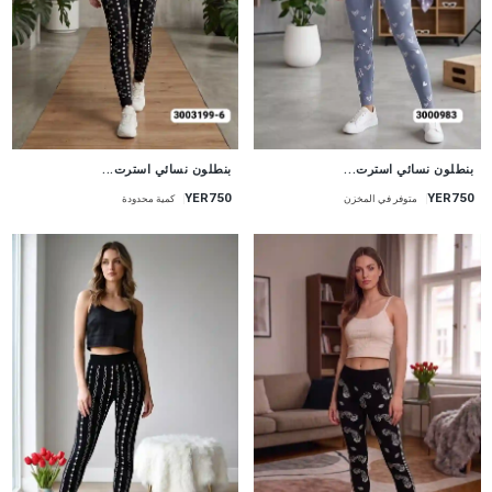
جديد
جديد
بنطلون نسائي استرت...
بنطلون نسائي استرت...
YER750
YER750
متوفر في المخزن
كمية محدودة