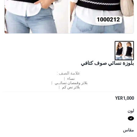
بلوزة نسائي صوف كتافي
علامة الصف :
نساء
بلائز وقمصان نسائــي
بلائز نص كم
YER1,000
لون
مقاس