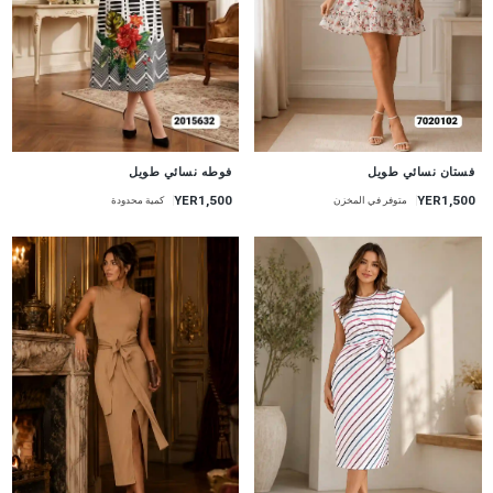
جديد
جديد
فستان نسائي طويل
فوطه نسائي طويل
YER1,500
YER1,500
متوفر في المخزن
كمية محدودة