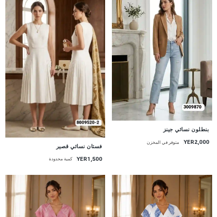
جديد
بنطلون نسائي جينز
YER2,000
متوفر في المخزن
جديد
فستان نسائي قصير
YER1,500
كمية محدودة