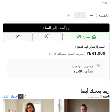
F''''''''''''R
الكمــية: :
أضف إلى السلة
إشتري الأن
0
السعر الإجمالي لهذا المنتج :
YER1,000
( ضريبة القيمة المضافة
Incl.
)
رسوم التوصيل -
يبدأ من
YER0
ربما يعجبك أيضا
اظهار الكل
الجميع
الأعلى تصنيفاً