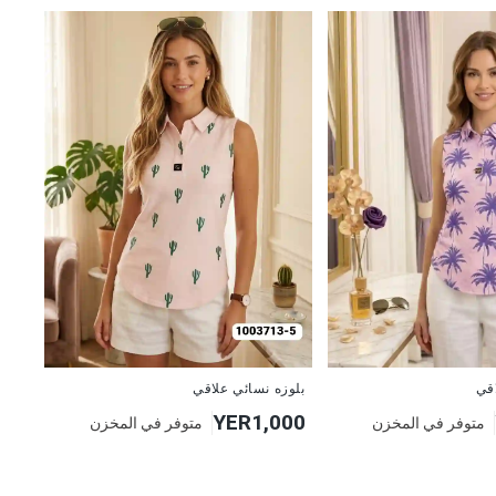
جديد
بلوزه نسائي علاقي
اقي
YER1,000
متوفر في المخزن
متوفر في المخزن