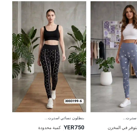
جديد
سترت...
بنطلون نسائي استرت...
YER750
توفر في المخزن
كمية محدودة