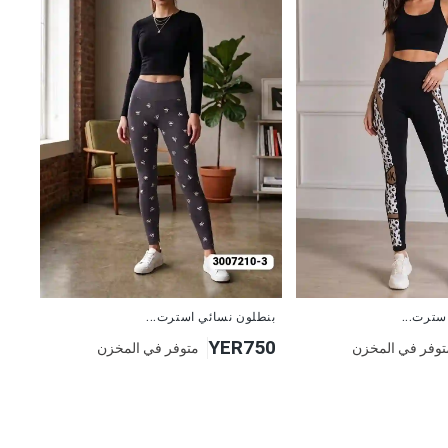
جديد
بنطلون نسائي استرت...
سترت...
YER750
متوفر في المخزن
توفر في المخزن