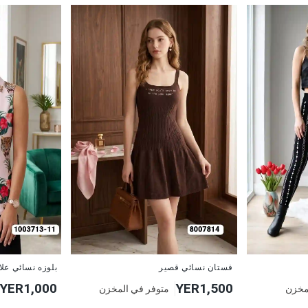
جديد
جديد
فستان نسائي قصير
بلوزه نسائي عل
YER1,000
YER1,500
مخزن
متوفر في المخزن