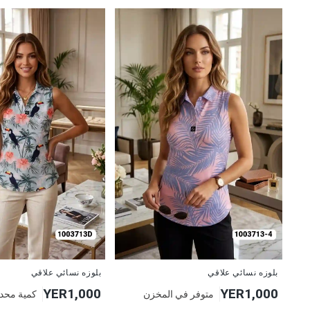
جديد
جديد
بلوزه نسائي علاقي
بلوزه نسائي علاقي
YER1,000
YER1,000
متوفر في المخزن
كمية محد