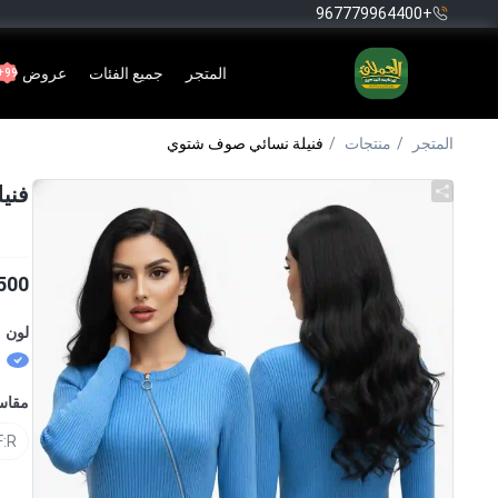
+967779964400
المتجر
جميع الفئات
عروض
99+
المتجر
منتجات
فنيلة نسائي صوف شتوي
فني
500
لون
مقا
F:R