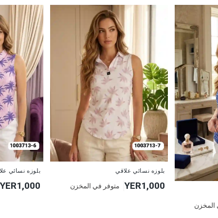
جديد
جديد
بلوزه نسائي علاقي
بلوزه نسائي عل
YER1,000
YER1,000
متوفر في المخزن
 المخزن