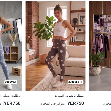
جديد
جديد
بنطلون نسائي استرت...
بنطلون نسائي ا
YER750
YER750
مخزن
متوفر في المخزن
م