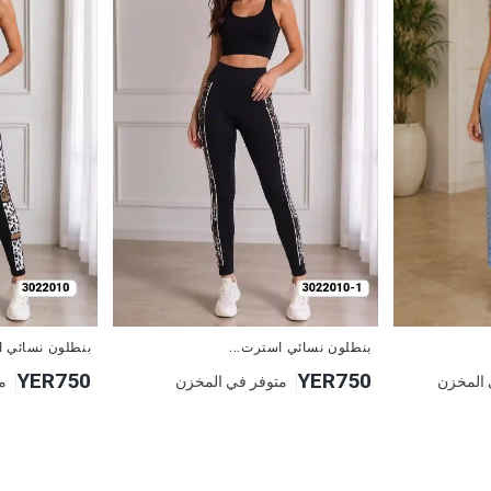
جديد
جديد
بنطلون نسائي استرت...
بنطلون نسائي ا
YER750
YER750
 المخزن
متوفر في المخزن
م