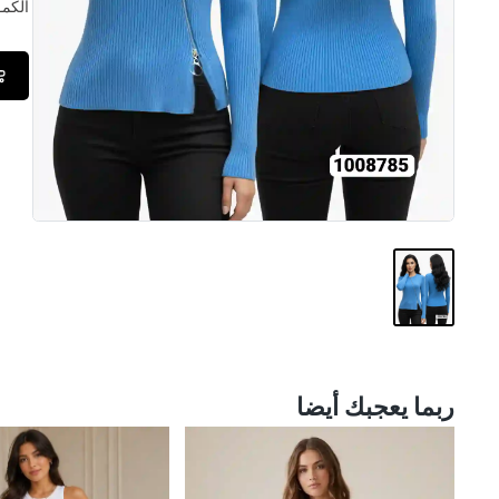
الكمــ
ربما يعجبك أيضا