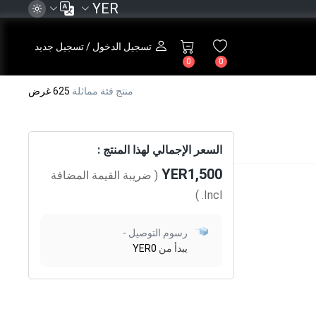
YER
تسجيل الدخول / تسجيل جديد
0
0
منتج فئة مماثلة
625 غرض
السعر الإجمالي لهذا المنتج :
YER1,500
( ضريبة القيمة المضافة
)
Incl.
رسوم التوصيل -
يبدأ من
YER0