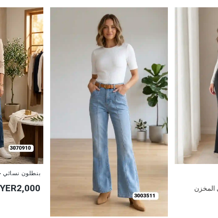
جديد
بنطلون نسائي ج
YER2,000
 المخزن