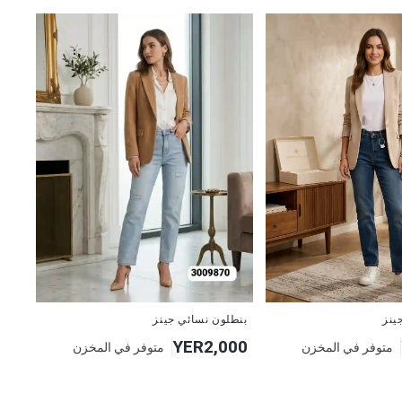
جديد
بنطلون نسائي جينز
ينز
YER2,000
متوفر في المخزن
متوفر في المخزن