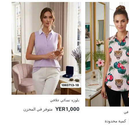
جديد
بلوزه نسائي علاقي
YER1,000
متوفر في المخزن
اقي
كمية محدودة