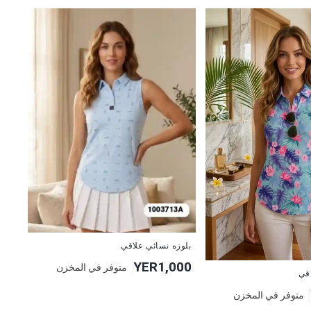
جديد
بلوزه نسائي علاقي
YER1,000
متوفر في المخزن
اقي
متوفر في المخزن