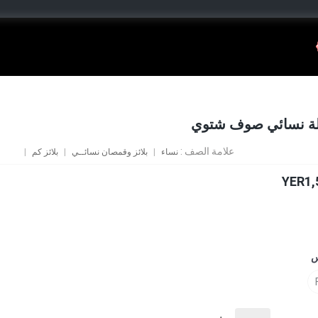
لة نسائي صوف شتوي
علامة الصف :
نساء
بلائز وقمصان نسائــي
بلائز كم
YER1,
س