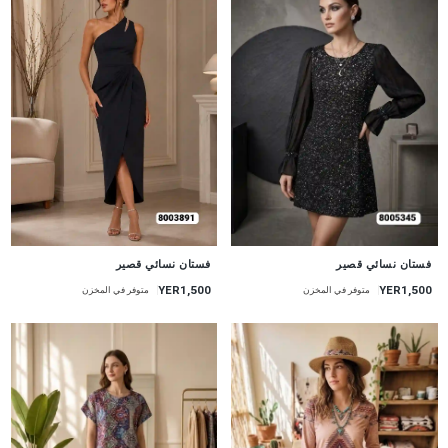
جديد
جديد
فستان نسائي قصير
فستان نسائي قصير
YER1,500
YER1,500
متوفر في المخزن
متوفر في المخزن