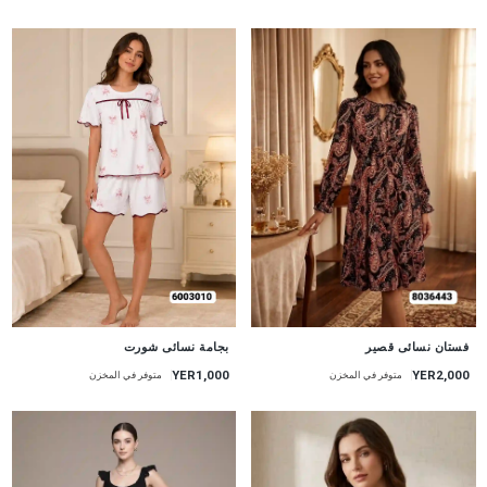
جديد
جديد
بجامة نسائى شورت
فستان نسائى قصير
YER1,000
YER2,000
متوفر في المخزن
متوفر في المخزن