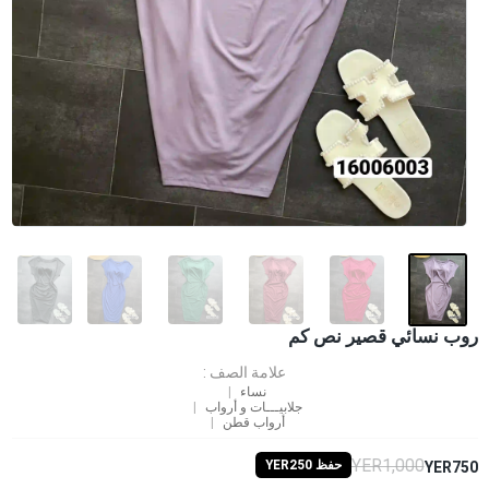
روب نسائي قصير نص كم
علامة الصف :
نساء
جلابيـــات و أرواب
أرواب قطن
YER1,000
حفظ YER250
YER750