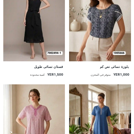
جديد
جديد
بلوزة نسائى نص كم
فستان نسائى طويل
YER1,500
YER1,000
متوفر في المخزن
كمية محدودة