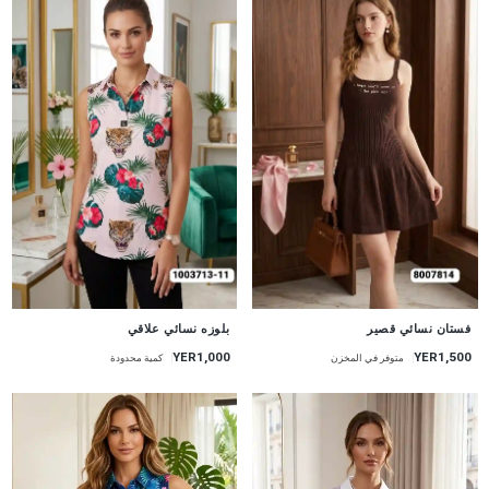
جديد
جديد
فستان نسائي قصير
بلوزه نسائي علاقي
YER1,000
YER1,500
متوفر في المخزن
كمية محدودة