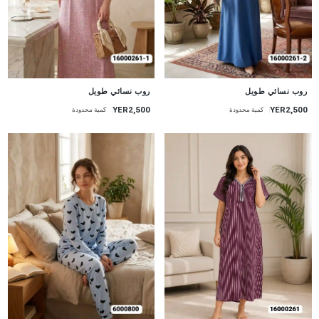
جديد
جديد
روب نسائي طويل
روب نسائي طويل
YER2,500
YER2,500
كمية محدودة
كمية محدودة