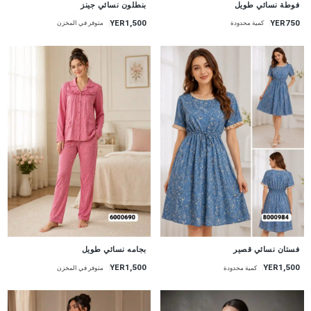
فوطة نسائي طويل
بنطلون نسائي جينز
YER1,500
YER750
كمية محدودة
متوفر في المخزن
جديد
جديد
فستان نسائي قصير
بجامه نسائي طويل
YER1,500
YER1,500
كمية محدودة
متوفر في المخزن