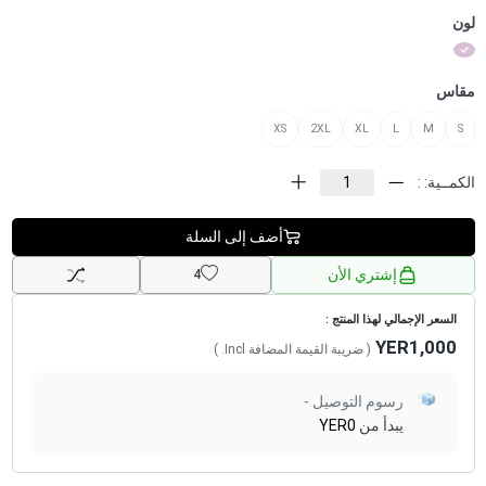
لون
مقاس
XS
2XL
XL
L
M
S
الكمــية: :
أضف إلى السلة
إشتري الأن
4
السعر الإجمالي لهذا المنتج :
YER1,000
( ضريبة القيمة المضافة
Incl.
)
رسوم التوصيل -
يبدأ من
YER0