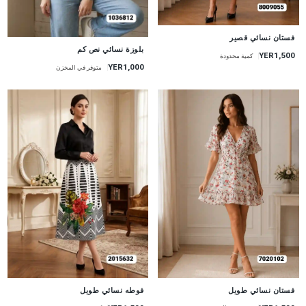
جديد
فستان نسائي قصير
جديد
بلوزة نسائي نص كم
YER1,500
كمية محدودة
YER1,000
متوفر في المخزن
جديد
جديد
فستان نسائي طويل
فوطه نسائي طويل