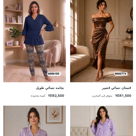
جديد
جديد
قستان نسائي قصير
بجامه نسائي طويل
YER1,500
YER2,500
متوفر في المخزن
كمية محدودة