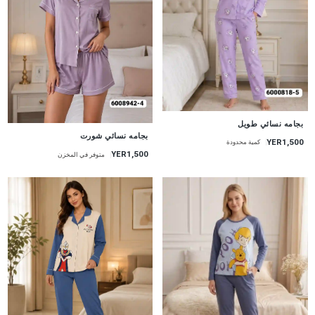
جديد
بجامه نسائي طويل
جديد
بجامه نسائي شورت
YER1,500
كمية محدودة
YER1,500
متوفر في المخزن