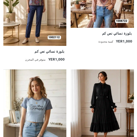
جديد
بلوزة نسائي نص كم
YER1,000
كمية محدودة
جديد
بلوزة نسائي نص كم
YER1,000
متوفر في المخزن