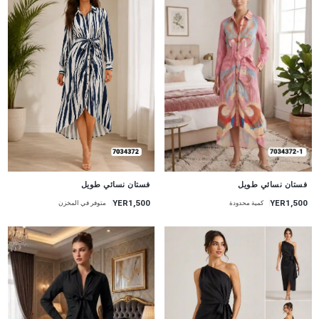
جديد
جديد
فستان نسائي طويل
فستان نسائي طويل
YER1,500
YER1,500
متوفر في المخزن
كمية محدودة