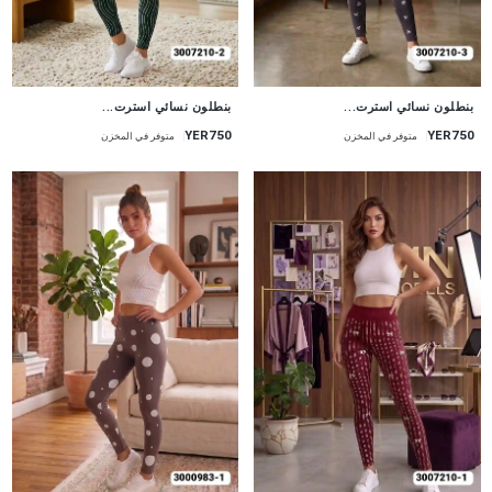
جديد
جديد
بنطلون نسائي استرت...
بنطلون نسائي استرت...
YER750
YER750
متوفر في المخزن
متوفر في المخزن