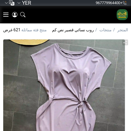
YER
+967779964400
المتجر
منتجات
روب نسائي قصير نص كم
منتج فئة مماثلة
621 غرض