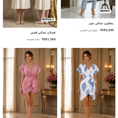
جديد
بنطلون نسائي جينز
YER2,000
متوفر في المخزن
جديد
فستان نسائي قصير
YER1,500
كمية محدودة