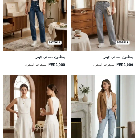
جديد
جديد
بنطلون نسائي جينز
بنطلون نسائي جينز
YER2,000
YER2,000
متوفر في المخزن
متوفر في المخزن