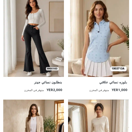
جديد
جديد
بنطلون نسائي جينز
بلوزه نسائي علاقي
YER2,000
YER1,000
متوفر في المخزن
متوفر في المخزن