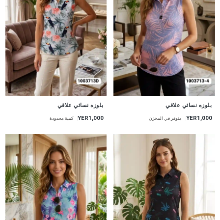
جديد
جديد
بلوزه نسائي علاقي
بلوزه نسائي علاقي
YER1,000
YER1,000
متوفر في المخزن
كمية محدودة