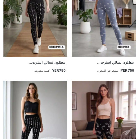
جديد
جديد
بنطلون نسائي استرت...
بنطلون نسائي استرت...
YER750
YER750
متوفر في المخزن
كمية محدودة