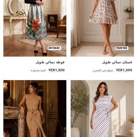
جديد
جديد
فستان نسائي طويل
فوطه نسائي طويل
YER1,500
YER1,500
متوفر في المخزن
كمية محدودة