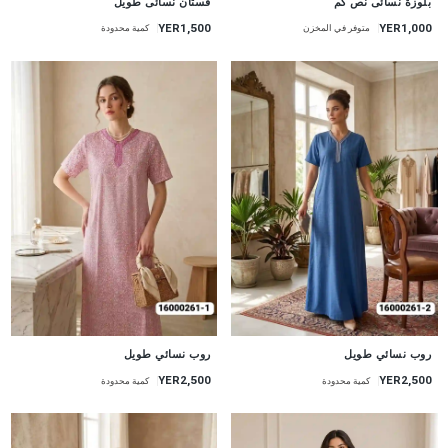
بلوزة نسائى نص كم
فستان نسائى طويل
YER1,500
YER1,000
متوفر في المخزن
كمية محدودة
جديد
جديد
روب نسائي طويل
روب نسائي طويل
YER2,500
YER2,500
كمية محدودة
كمية محدودة