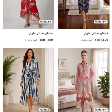
جديد
جديد
فستان نسائي طويل
فستان نسائي طويل
YER1,500
YER1,500
كمية محدودة
كمية محدودة