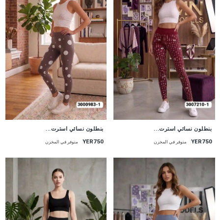
جديد
جديد
بنطلون نسائي استرت...
بنطلون نسائي استرت...
YER750
YER750
متوفر في المخزن
متوفر في المخزن