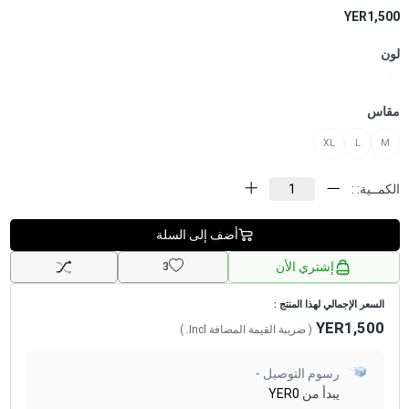
YER1,500
لون
مقاس
XL
L
M
الكمــية: :
أضف إلى السلة
إشتري الأن
3
السعر الإجمالي لهذا المنتج :
YER1,500
( ضريبة القيمة المضافة
Incl.
)
رسوم التوصيل -
يبدأ من
YER0