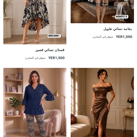
جديد
بجامه نسائي طويل
YER1,500
متوفر في المخزن
جديد
قستان نسائي قصير
YER1,500
متوفر في المخزن