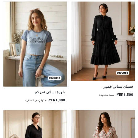
جديد
فستان نسائي قصير
جديد
بلوزة نسائي نص كم
YER1,500
كمية محدودة
YER1,000
متوفر في المخزن