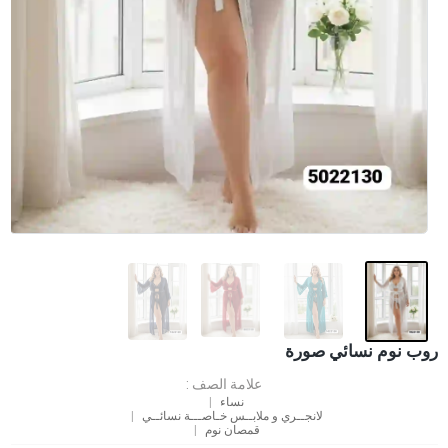
روب نوم نسائي صورة
علامة الصف :
نساء
لانجــري و ملابــس خـاصـــة نسائــي
قمصان نوم