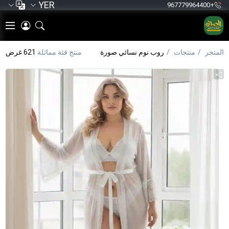
YER
+967779964400
المتجر
منتجات
روب نوم نسائي صورة
منتج فئة مماثلة
621 غرض