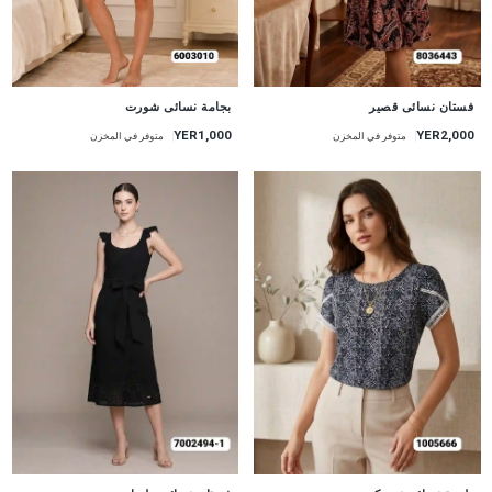
جديد
جديد
بجامة نسائى شورت
فستان نسائى قصير
YER1,000
YER2,000
متوفر في المخزن
متوفر في المخزن
جديد
جديد