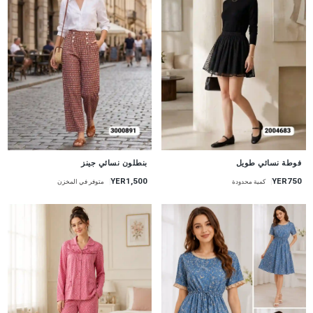
جديد
جديد
فوطة نسائي طويل
بنطلون نسائي جينز
YER1,500
YER750
كمية محدودة
متوفر في المخزن