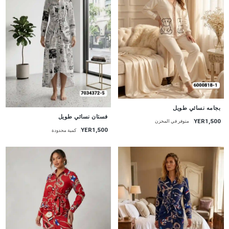
جديد
بجامه نسائي طويل
جديد
فستان نسائي طويل
YER1,500
متوفر في المخزن
YER1,500
كمية محدودة