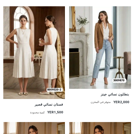
جديد
بنطلون نسائي جينز
YER2,000
متوفر في المخزن
جديد
فستان نسائي قصير
YER1,500
كمية محدودة