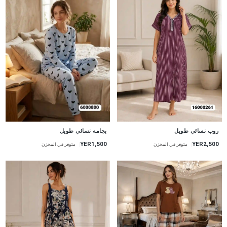
جديد
جديد
روب نسائي طويل
بجامه نسائي طويل
YER2,500
YER1,500
متوفر في المخزن
متوفر في المخزن