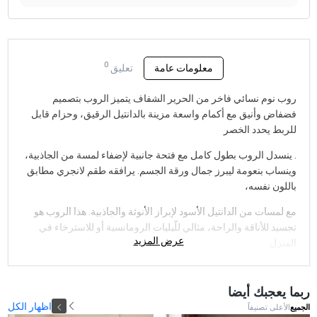
0
معلومات عامة
تعليق
روب نوم نسائي فاخر من الحرير الشفاف يتميز الروب بتصميم
فضفاض وأنيق مع أكمام واسعة مزينة بالدانتيل الرقيق، وحزام قابل
للربط يحدد الخصر
. ينسدل الروب بطول كامل مع فتحة جانبية لإضفاء لمسة من الجاذبية،
وينساب بنعومة ليبرز جمال ورقة الجسم. يرافقه طقم لانجري مطابق
باللون نفسه،
مع لمسات من الدانتيل الأسود لإبراز الأنوثة والجاذبية. هذا الروب هو
تجسيد للأناقة والراحة، مثالي للّيليات الرومانسية أو للاسترخاء في
عرض المزيد
المنزل
ربما يعجبك أيضا
اظهار الكل
الجميع
الأعلى تصنيفاً