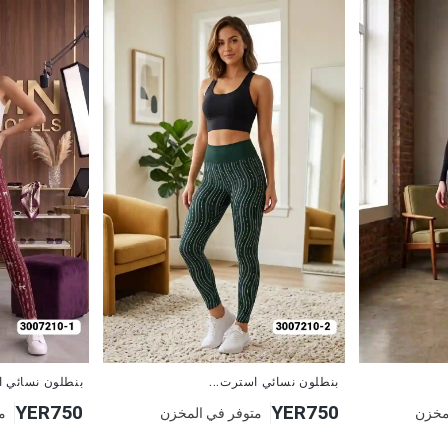
جديد
جديد
بنطلون نسائي استرت...
بنطلون نسائي ا
YER750
YER750
مخزن
متوفر في المخزن
م