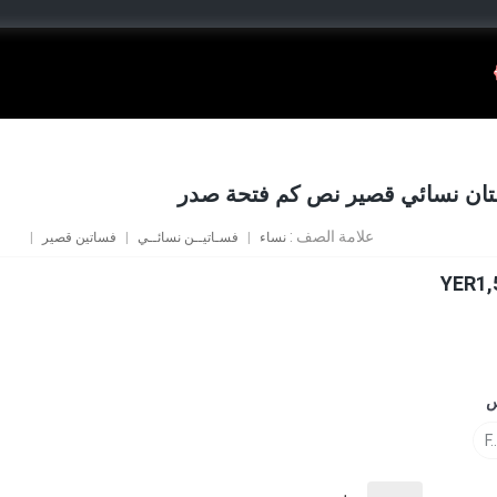
ان نسائي قصير نص كم فتحة صدر
علامة الصف :
نساء
فسـاتيــن نسائــي
فساتين قصير
YER1,
س
F.