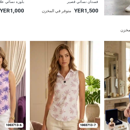
فستان نسائي قصير
بلوزه نسائي عل
YER1,000
YER1,500
متوفر في المخزن
مخزن