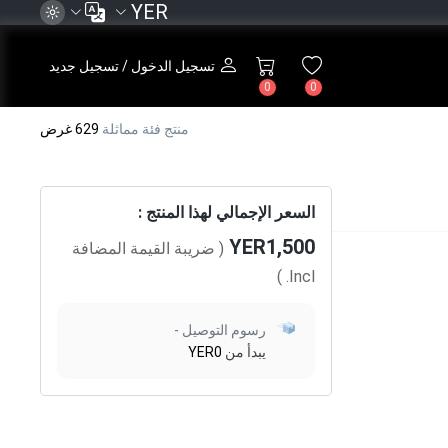
YER
تسجيل الدخول / تسجيل جديد
0
0
منتج فئة مماثلة
629 غرض
السعر الإجمالي لهذا المنتج :
YER1,500
( ضريبة القيمة المضافة
)
Incl.
رسوم التوصيل -
يبدأ من
YER0