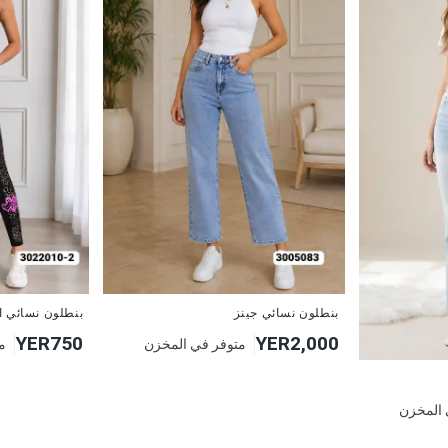
جديد
جديد
بنطلون نسائي جينز
بنطلون نسائي ا
YER750
YER2,000
متوفر في المخزن
م
 المخزن