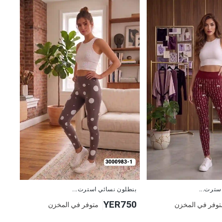
جديد
سترت...
بنطلون نسائي استرت...
YER750
توفر في المخزن
متوفر في المخزن