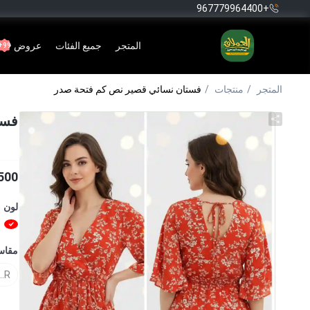
+967779964400
المتجر
جميع الفئات
عروض
99+
المتجر
منتجات
فستان نسائي قصير نص كم فتحة صدر
فست
500
لون
مقا
...R