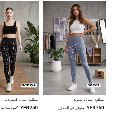
جديد
جديد
بنطلون نسائي استرت...
بنطلون نسائي استرت...
YER750
YER750
متوفر في المخزن
كمية محدودة