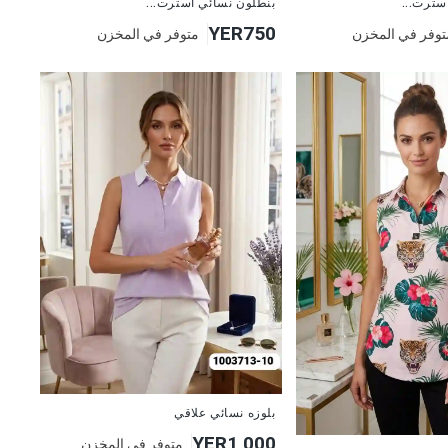
بنطلون نسائي استرت...
سترت...
YER750
متوفر في المخزن
توفر في المخزن
جديد
بلوزه نسائي علاقي
YER1,000
متوفر في المخزن