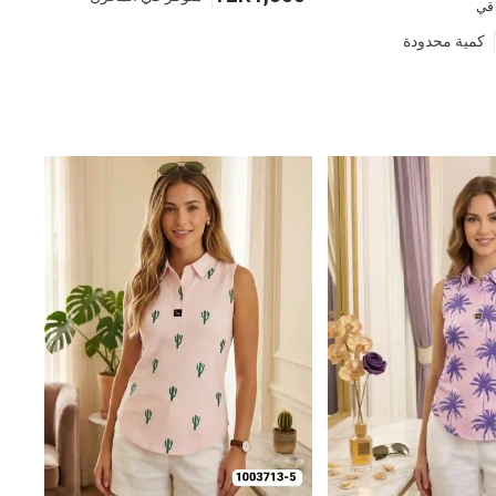
اقي
كمية محدودة