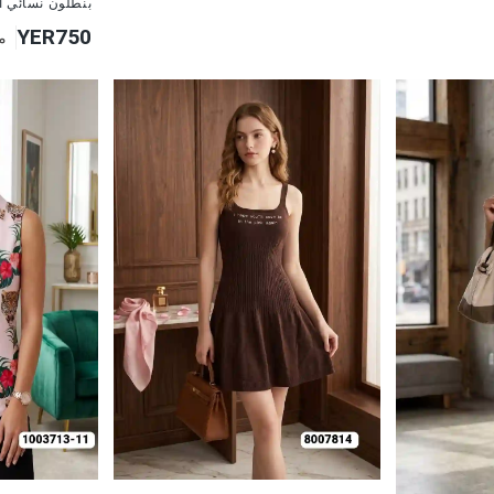
بنطلون نسائي ا
YER750
م
جديد
جديد