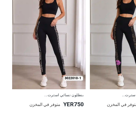
جديد
سترت...
بنطلون نسائي استرت...
YER750
توفر في المخزن
متوفر في المخزن