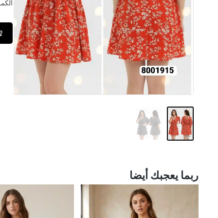
الكمــ
ربما يعجبك أيضا