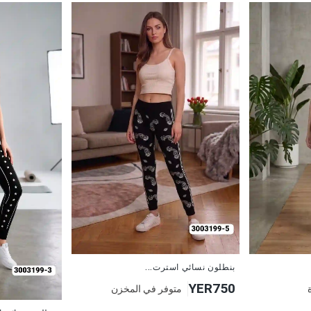
جديد
بنطلون نسائي استرت...
YER750
متوفر في المخزن
جديد