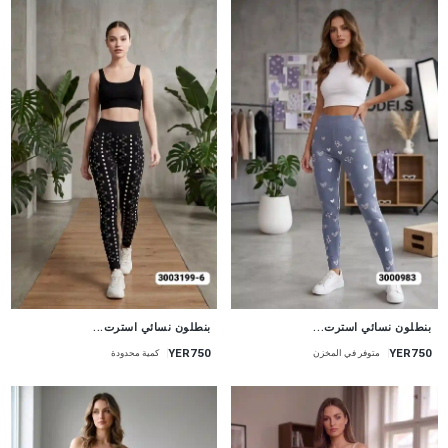
جديد
جديد
بنطلون نسائي استرت...
بنطلون نسائي استرت...
YER750
YER750
متوفر في المخزن
كمية محدودة