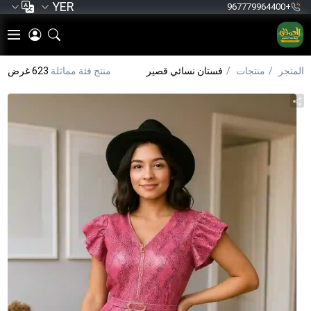
YER
+967779964400
المتجر
منتجات
فستان نسائي قصير
منتج فئة مماثلة
623 غرض