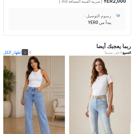
YER2,000
( ضريبة القيمة المضافة
Incl.
)
رسوم التوصيل -
يبدأ من
YER0
ربما يعجبك أيضا
اظهار الكل
الجميع
الأعلى تصنيفاً