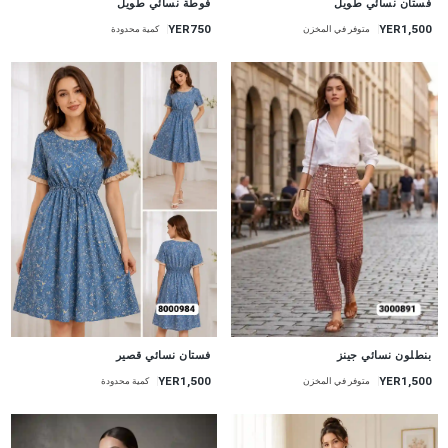
فستان نسائي طويل
فوطة نسائي طويل
YER750
YER1,500
متوفر في المخزن
كمية محدودة
جديد
جديد
فستان نسائي قصير
بنطلون نسائي جينز
YER1,500
YER1,500
كمية محدودة
متوفر في المخزن