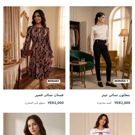
جديد
جديد
بنطلون نسائي جينز
فستان نسائى قصير
YER2,000
YER2,000
كمية محدودة
متوفر في المخزن