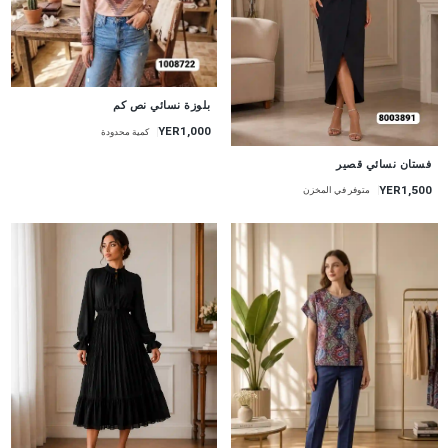
جديد
بلوزة نسائي نص كم
YER1,000
كمية محدودة
جديد
فستان نسائي قصير
YER1,500
متوفر في المخزن