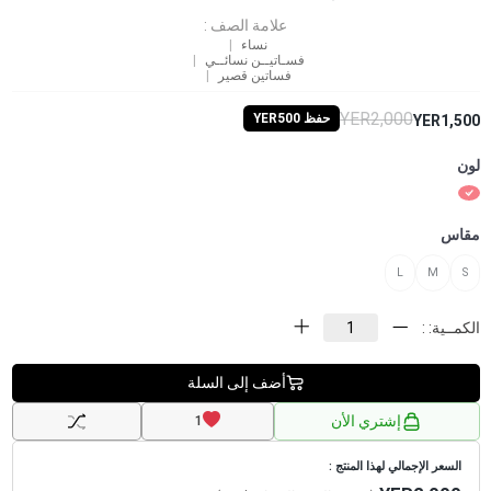
علامة الصف :
نساء
فسـاتيــن نسائــي
فساتين قصير
YER2,000
حفظ YER500
YER1,500
لون
مقاس
L
M
S
الكمــية: :
أضف إلى السلة
إشتري الأن
1
السعر الإجمالي لهذا المنتج :