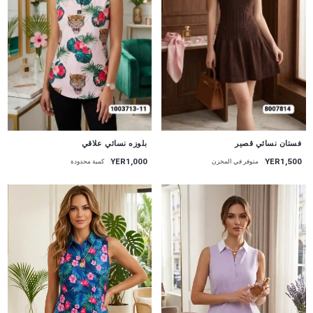
جديد
جديد
فستان نسائي قصير
بلوزه نسائي علاقي
YER1,000
YER1,500
متوفر في المخزن
كمية محدودة