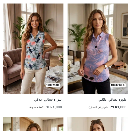
جديد
جديد
بلوزه نسائي علاقي
بلوزه نسائي علاقي
YER1,000
YER1,000
متوفر في المخزن
كمية محدودة