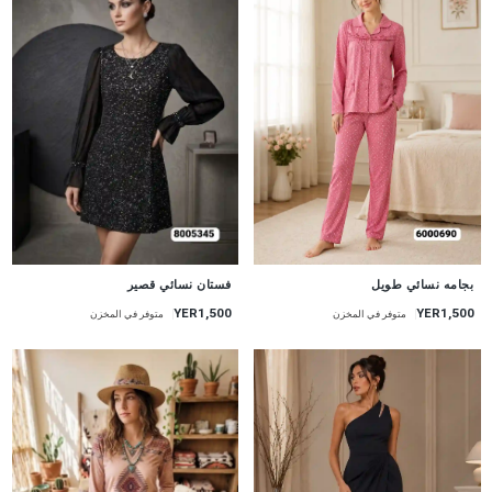
جديد
جديد
بجامه نسائي طويل
فستان نسائي قصير
YER1,500
YER1,500
متوفر في المخزن
متوفر في المخزن