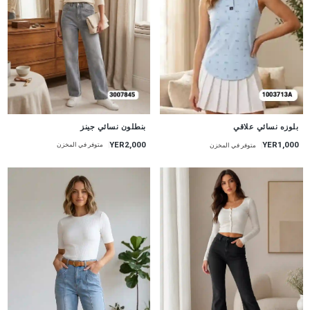
جديد
جديد
بنطلون نسائي جينز
بلوزه نسائي علاقي
YER2,000
YER1,000
متوفر في المخزن
متوفر في المخزن