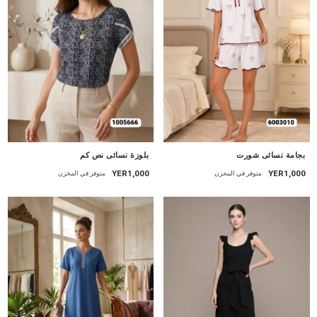
جديد
جديد
بجامة نسائى شورت
بلوزة نسائى نص كم
YER1,000
YER1,000
متوفر في المخزن
متوفر في المخزن