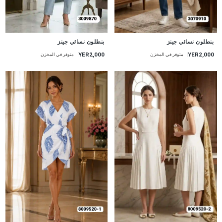
جديد
جديد
بنطلون نسائي جينز
بنطلون نسائي جينز
YER2,000
YER2,000
متوفر في المخزن
متوفر في المخزن