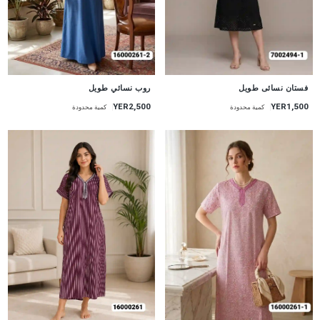
جديد
جديد
فستان نسائى طويل
روب نسائي طويل
YER2,500
YER1,500
كمية محدودة
كمية محدودة