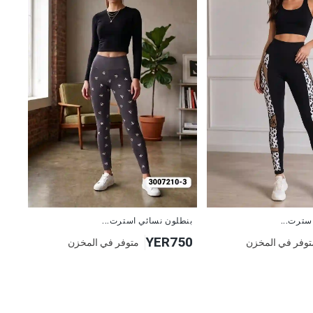
جديد
بنطلون نسائي استرت...
سترت...
YER750
متوفر في المخزن
توفر في المخزن