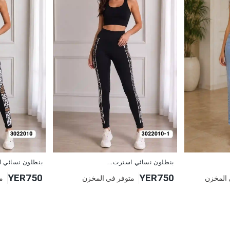
جديد
جديد
بنطلون نسائي استرت...
بنطلون نسائي ا
YER750
YER750
 المخزن
متوفر في المخزن
م