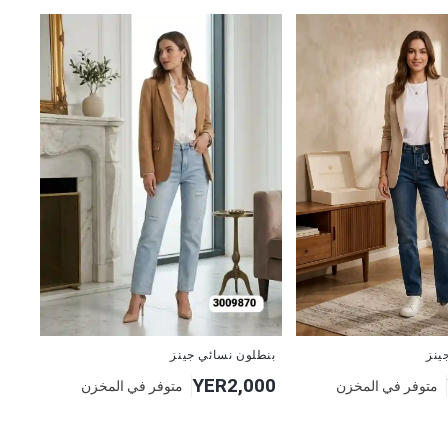
جديد
بنطلون نسائي جينز
ينز
YER2,000
متوفر في المخزن
متوفر في المخزن