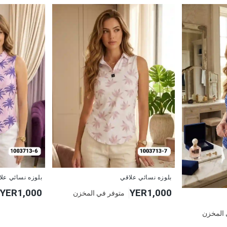
جديد
جديد
بلوزه نسائي علاقي
بلوزه نسائي عل
YER1,000
YER1,000
متوفر في المخزن
 المخزن