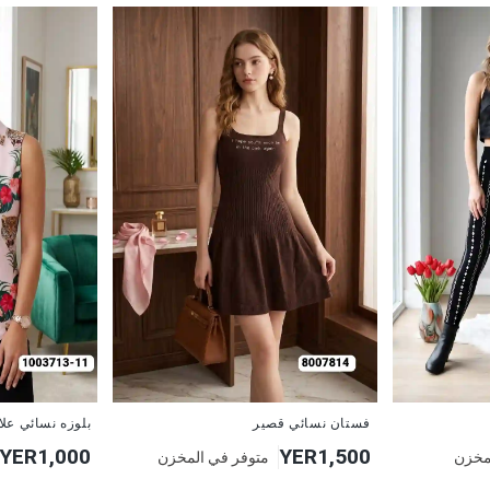
جديد
جديد
فستان نسائي قصير
بلوزه نسائي عل
YER1,000
YER1,500
مخزن
متوفر في المخزن