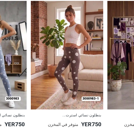
جديد
جديد
بنطلون نسائي استرت...
بنطلون نسائي ا
YER750
YER750
مخزن
متوفر في المخزن
م