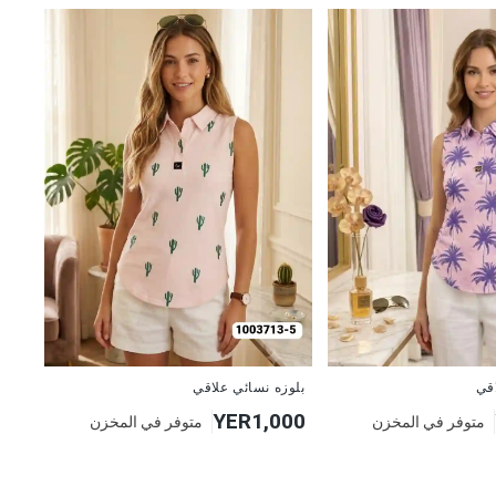
جديد
بلوزه نسائي علاقي
اقي
YER1,000
متوفر في المخزن
متوفر في المخزن