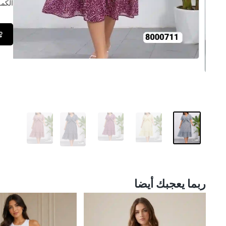
الكمــ
ربما يعجبك أيضا