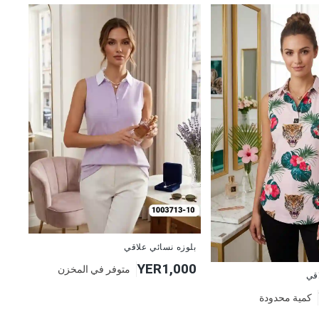
جديد
بلوزه نسائي علاقي
YER1,000
متوفر في المخزن
اقي
كمية محدودة