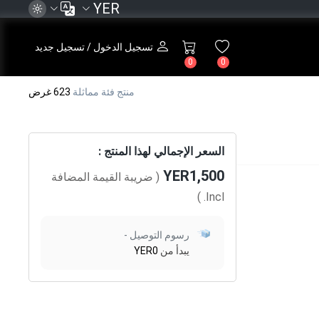
YER
تسجيل الدخول / تسجيل جديد
0
0
منتج فئة مماثلة
623 غرض
السعر الإجمالي لهذا المنتج :
YER1,500
( ضريبة القيمة المضافة
)
Incl.
رسوم التوصيل -
يبدأ من
YER0