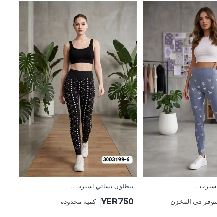
جديد
سترت...
بنطلون نسائي استرت...
YER750
توفر في المخزن
كمية محدودة