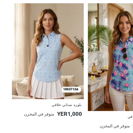
جديد
بلوزه نسائي علاقي
YER1,000
متوفر في المخزن
اقي
متوفر في المخزن