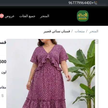
+967779964400
المتجر
جميع الفئات
عروض
99+
المتجر
منتجات
فستان نسائي قصير
فست
500
لون
مقا
S