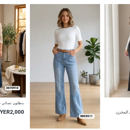
جديد
بنطلون نسائي ج
YER2,000
 المخزن