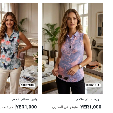
جديد
جديد
بلوزه نسائي علاقي
بلوزه نسائي علاقي
YER1,000
YER1,000
متوفر في المخزن
كمية محد