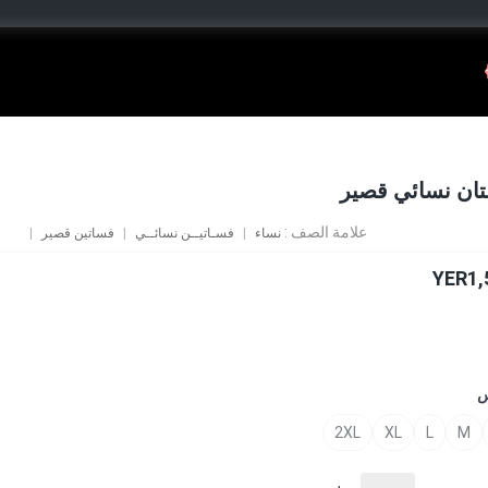
ان نسائي قصير
علامة الصف :
نساء
فسـاتيــن نسائــي
فساتين قصير
YER1,
س
2XL
XL
L
M