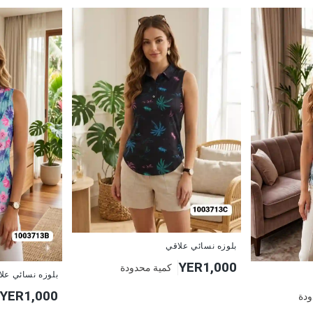
جديد
بلوزه نسائي علاقي
YER1,000
كمية محدودة
جديد
بلوزه نسائي عل
YER1,000
ودة