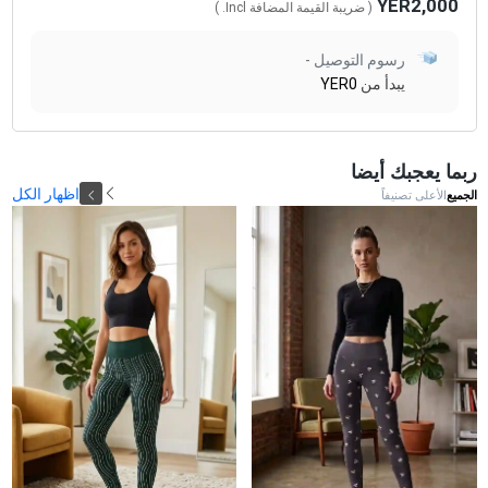
YER2,000
( ضريبة القيمة المضافة
Incl.
)
رسوم التوصيل -
يبدأ من
YER0
ربما يعجبك أيضا
اظهار الكل
الجميع
الأعلى تصنيفاً