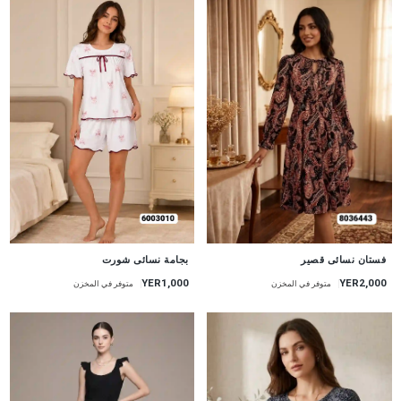
جديد
جديد
بجامة نسائى شورت
فستان نسائى قصير
YER1,000
YER2,000
متوفر في المخزن
متوفر في المخزن