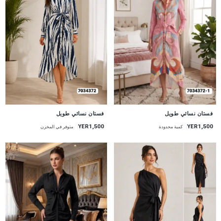
جديد
جديد
فستان نسائي طويل
فستان نسائي طويل
YER1,500
YER1,500
متوفر في المخزن
كمية محدودة