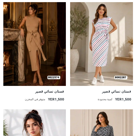
جديد
جديد
فستان نسائي قصير
فستان نسائي قصير
YER1,500
YER1,500
كمية محدودة
متوفر في المخزن