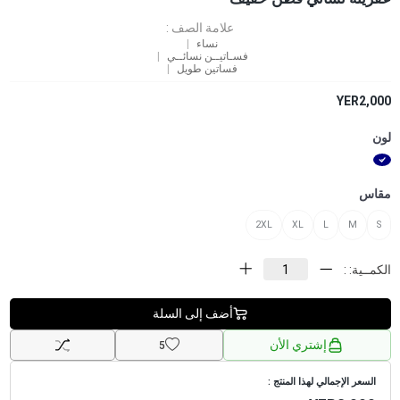
علامة الصف :
نساء
فسـاتيــن نسائــي
فساتين طويل
YER2,000
لون
مقاس
2XL
XL
L
M
S
الكمــية: :
أضف إلى السلة
إشتري الأن
5
السعر الإجمالي لهذا المنتج :