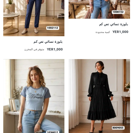
جديد
بلوزة نسائي نص كم
YER1,000
كمية محدودة
جديد
بلوزة نسائي نص كم
YER1,000
متوفر في المخزن