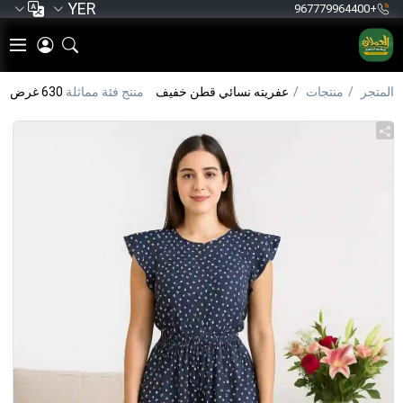
YER
+967779964400
المتجر
منتجات
عفريته نسائي قطن خفيف
منتج فئة مماثلة
630 غرض