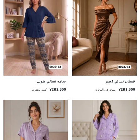
جديد
جديد
قستان نسائي قصير
بجامه نسائي طويل
YER1,500
YER2,500
متوفر في المخزن
كمية محدودة