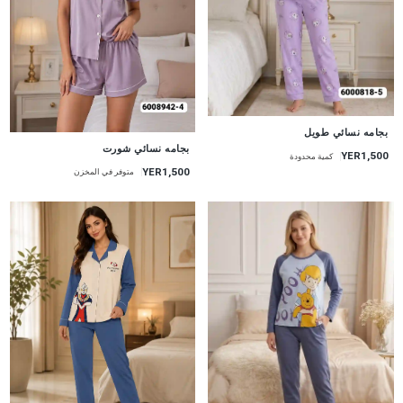
جديد
بجامه نسائي طويل
جديد
بجامه نسائي شورت
YER1,500
كمية محدودة
YER1,500
متوفر في المخزن