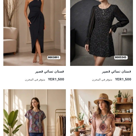
جديد
جديد
فستان نسائي قصير
فستان نسائي قصير
YER1,500
YER1,500
متوفر في المخزن
متوفر في المخزن