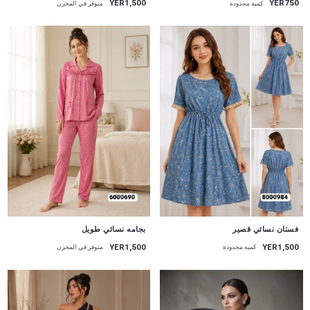
YER1,500
YER750
كمية محدودة
متوفر في المخزن
جديد
جديد
فستان نسائي قصير
بجامه نسائي طويل
YER1,500
YER1,500
كمية محدودة
متوفر في المخزن