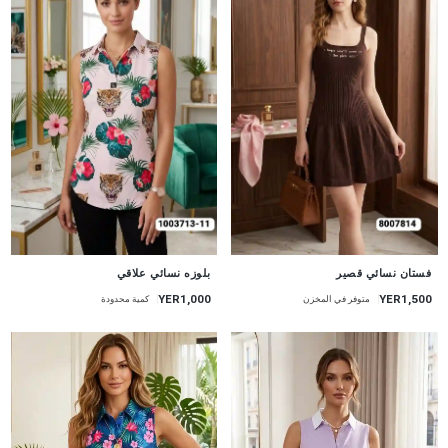
جديد
جديد
فستان نسائي قصير
بلوزه نسائي علاقي
YER1,000
YER1,500
متوفر في المخزن
كمية محدودة