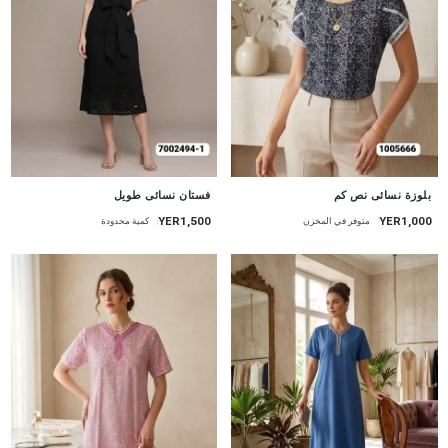
جديد
جديد
بلوزة نسائى نص كم
فستان نسائى طويل
YER1,500
YER1,000
متوفر في المخزن
كمية محدودة