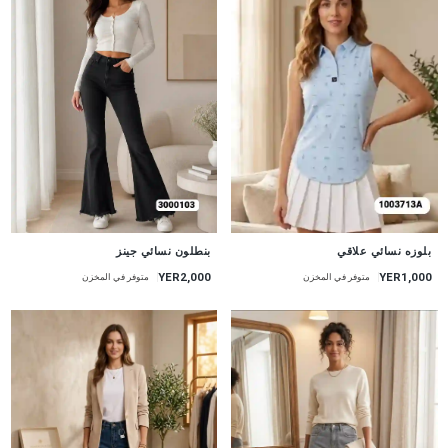
جديد
جديد
بنطلون نسائي جينز
بلوزه نسائي علاقي
YER2,000
YER1,000
متوفر في المخزن
متوفر في المخزن