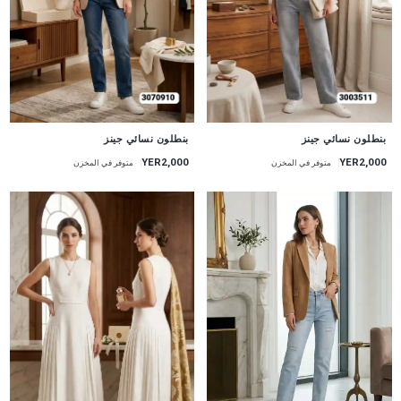
جديد
جديد
بنطلون نسائي جينز
بنطلون نسائي جينز
YER2,000
YER2,000
متوفر في المخزن
متوفر في المخزن