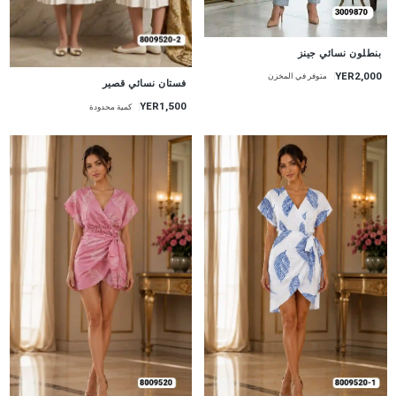
جديد
بنطلون نسائي جينز
YER2,000
متوفر في المخزن
جديد
فستان نسائي قصير
YER1,500
كمية محدودة