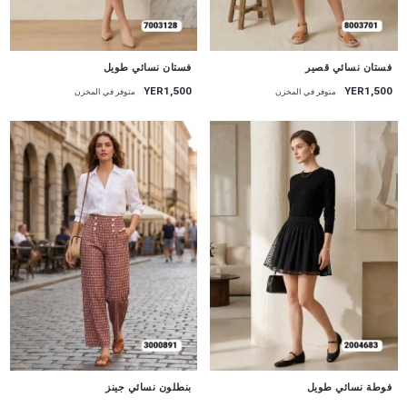
جديد
جديد
فستان نسائي قصير
فستان نسائي طويل
YER1,500
YER1,500
متوفر في المخزن
متوفر في المخزن
جديد
جديد
فوطة نسائي طويل
بنطلون نسائي جينز