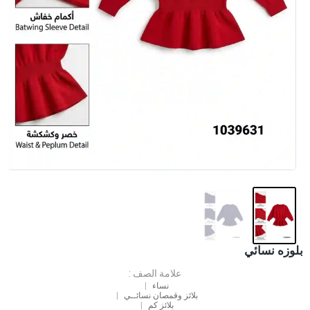
بلوزه نسائي
علامة الصف :
نساء
بلائز وقمصان نسائــي
بلائز كم