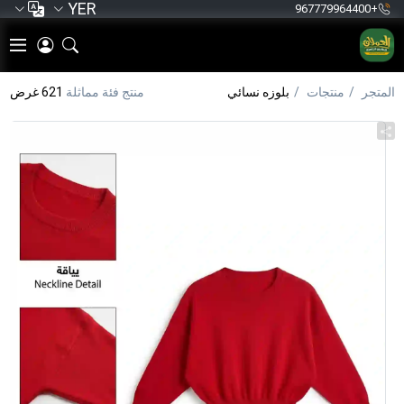
YER
+967779964400
المتجر
منتجات
بلوزه نسائي
منتج فئة مماثلة
621 غرض