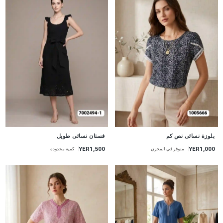
جديد
جديد
بلوزة نسائى نص كم
فستان نسائى طويل
YER1,500
YER1,000
متوفر في المخزن
كمية محدودة