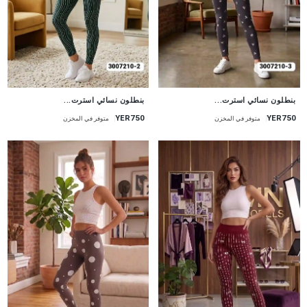
جديد
جديد
بنطلون نسائي استرت...
بنطلون نسائي استرت...
YER750
YER750
متوفر في المخزن
متوفر في المخزن