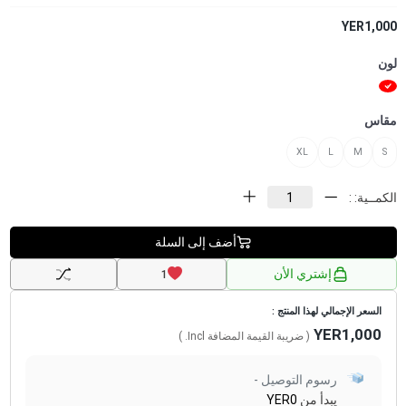
YER1,000
لون
مقاس
XL
L
M
S
الكمــية: :
أضف إلى السلة
إشتري الأن
1
السعر الإجمالي لهذا المنتج :
YER1,000
( ضريبة القيمة المضافة
Incl.
)
رسوم التوصيل -
يبدأ من
YER0