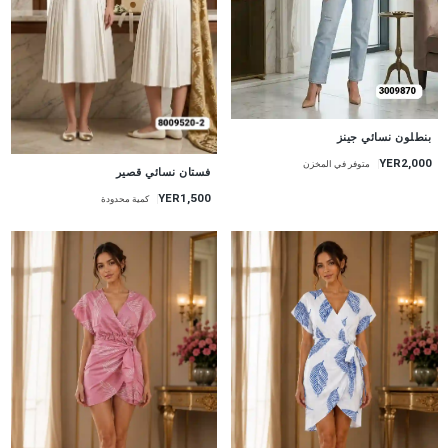
جديد
بنطلون نسائي جينز
YER2,000
متوفر في المخزن
جديد
فستان نسائي قصير
YER1,500
كمية محدودة