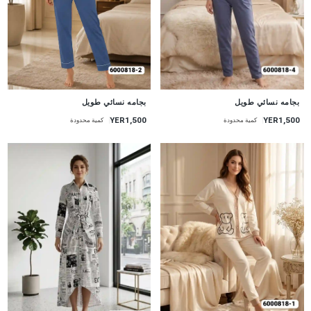
جديد
جديد
بجامه نسائي طويل
بجامه نسائي طويل
YER1,500
YER1,500
كمية محدودة
كمية محدودة