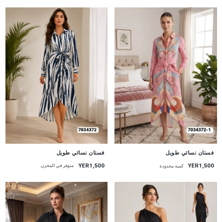
جديد
جديد
فستان نسائي طويل
فستان نسائي طويل
YER1,500
YER1,500
متوفر في المخزن
كمية محدودة