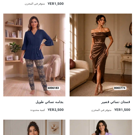
YER1,500
متوفر في المخزن
جديد
جديد
قستان نسائي قصير
بجامه نسائي طويل
YER1,500
YER2,500
متوفر في المخزن
كمية محدودة