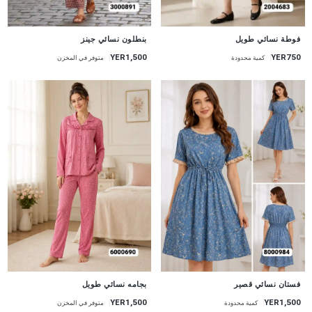
جديد
جديد
فوطة نسائي طويل
بنطلون نسائي جينز
YER1,500
YER750
كمية محدودة
متوفر في المخزن
جديد
جديد
فستان نسائي قصير
بجامه نسائي طويل
YER1,500
YER1,500
كمية محدودة
متوفر في المخزن