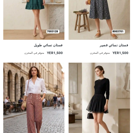
جديد
جديد
فستان نسائي قصير
فستان نسائي طويل
YER1,500
YER1,500
متوفر في المخزن
متوفر في المخزن