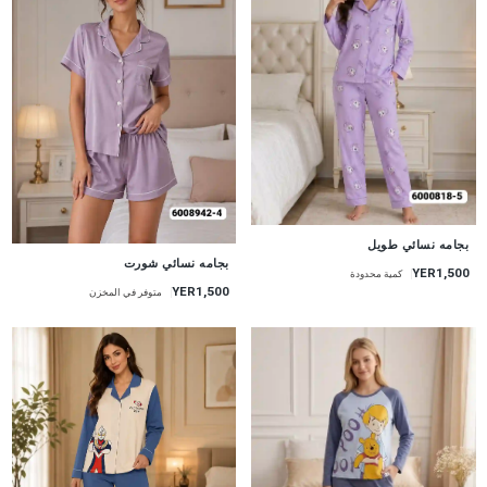
جديد
بجامه نسائي طويل
جديد
بجامه نسائي شورت
YER1,500
كمية محدودة
YER1,500
متوفر في المخزن