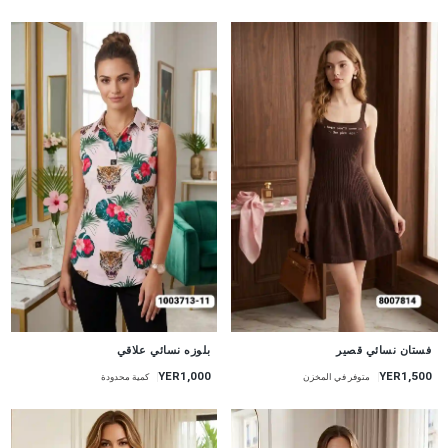
جديد
جديد
فستان نسائي قصير
بلوزه نسائي علاقي
YER1,000
YER1,500
متوفر في المخزن
كمية محدودة