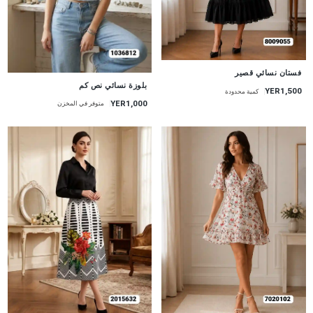
جديد
فستان نسائي قصير
جديد
بلوزة نسائي نص كم
YER1,500
كمية محدودة
YER1,000
متوفر في المخزن