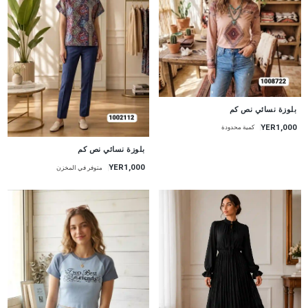
جديد
بلوزة نسائي نص كم
YER1,000
كمية محدودة
جديد
بلوزة نسائي نص كم
YER1,000
متوفر في المخزن