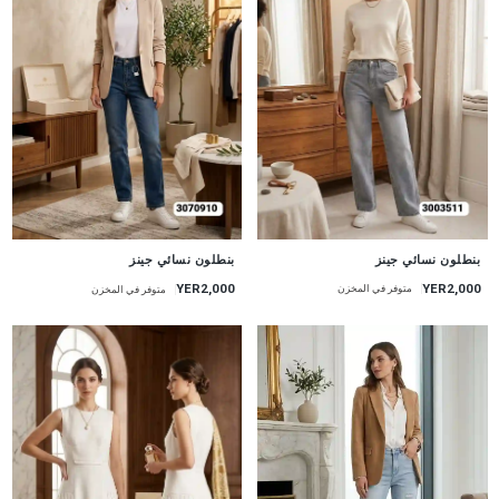
جديد
جديد
بنطلون نسائي جينز
بنطلون نسائي جينز
YER2,000
YER2,000
متوفر في المخزن
متوفر في المخزن