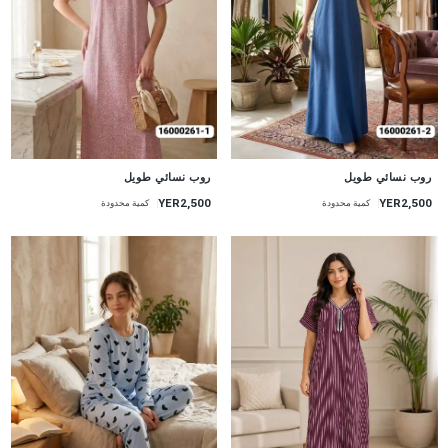
جديد
جديد
روب نسائي طويل
روب نسائي طويل
YER2,500
YER2,500
كمية محدودة
كمية محدودة