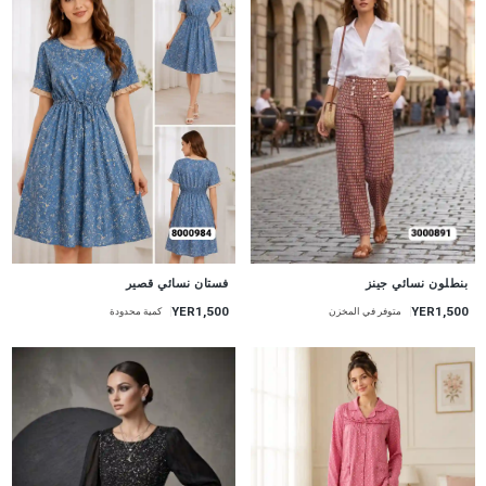
جديد
جديد
فستان نسائي قصير
بنطلون نسائي جينز
YER1,500
YER1,500
كمية محدودة
متوفر في المخزن