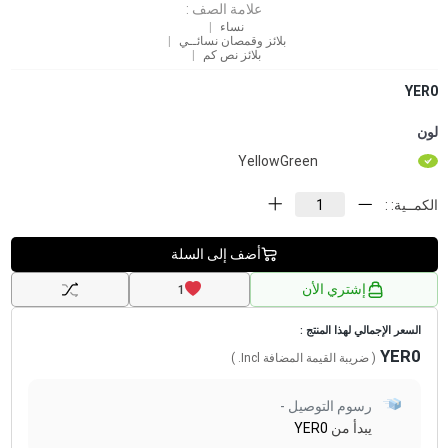
علامة الصف :
نساء
بلائز وقمصان نسائــي
بلائز نص كم
YER0
لون
YellowGreen
الكمــية: :
أضف إلى السلة
إشتري الأن
1
السعر الإجمالي لهذا المنتج :
YER0
( ضريبة القيمة المضافة
Incl.
)
رسوم التوصيل -
يبدأ من
YER0