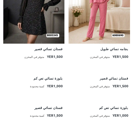
جديد
جديد
بجامه نسائي طويل
فستان نسائي قصير
YER1,500
YER1,500
متوفر في المخزن
متوفر في المخزن