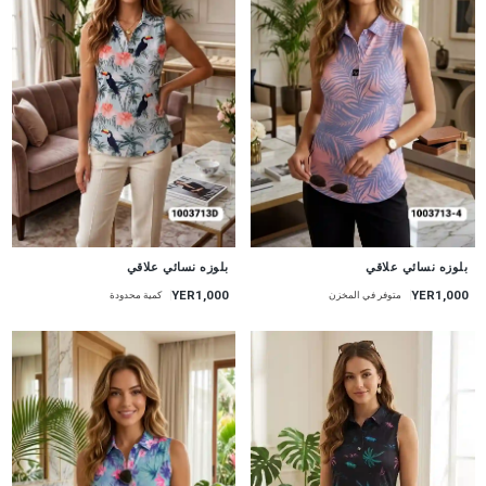
جديد
جديد
بلوزه نسائي علاقي
بلوزه نسائي علاقي
YER1,000
YER1,000
متوفر في المخزن
كمية محدودة