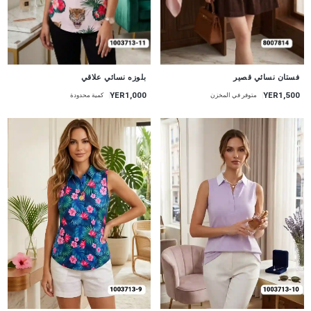
جديد
جديد
فستان نسائي قصير
بلوزه نسائي علاقي
YER1,000
YER1,500
متوفر في المخزن
كمية محدودة