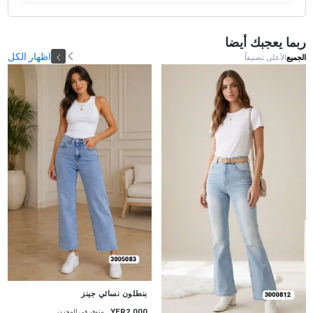
ربما يعجبك أيضا
اظهار الكل
الجميع
الأعلى تصنيفاً
جديد
بنطلون نسائي جينز
YER2,000
متوفر في المخزن