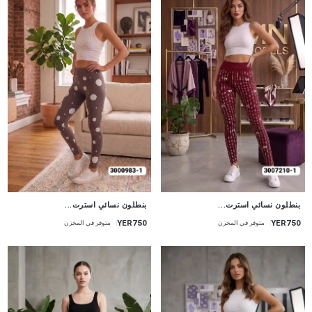
جديد
جديد
بنطلون نسائي استرت...
بنطلون نسائي استرت...
YER750
YER750
متوفر في المخزن
متوفر في المخزن