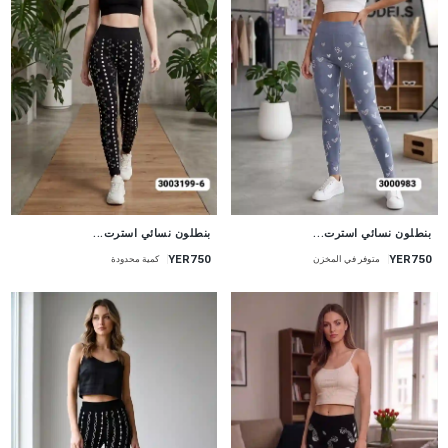
جديد
جديد
بنطلون نسائي استرت...
بنطلون نسائي استرت...
YER750
YER750
متوفر في المخزن
كمية محدودة