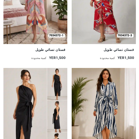
جديد
جديد
فستان نسائي طويل
فستان نسائي طويل
YER1,500
YER1,500
كمية محدودة
كمية محدودة