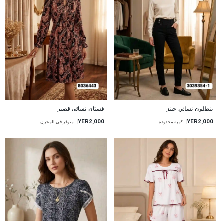
جديد
جديد
بنطلون نسائي جينز
فستان نسائى قصير
YER2,000
YER2,000
كمية محدودة
متوفر في المخزن