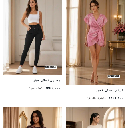
جديد
بنطلون نسائي جينز
YER2,000
كمية محدودة
جديد
فستان نسائي قصير
YER1,500
متوفر في المخزن