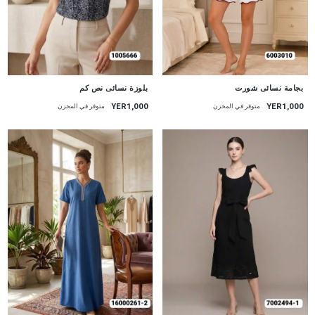
جديد
جديد
بجامة نسائى شورت
بلوزة نسائى نص كم
YER1,000
YER1,000
متوفر في المخزن
متوفر في المخزن