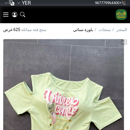
YER
+967779964400
المتجر
منتجات
بلوزة نسائي
منتج فئة مماثلة
625 غرض