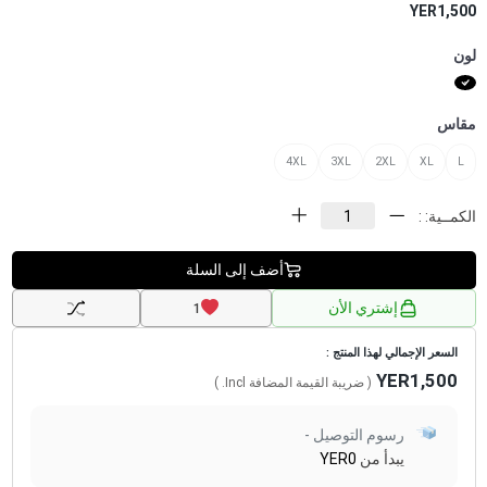
YER1,500
لون
مقاس
4XL
3XL
2XL
XL
L
الكمــية: :
أضف إلى السلة
إشتري الأن
1
السعر الإجمالي لهذا المنتج :
YER1,500
( ضريبة القيمة المضافة
Incl.
)
رسوم التوصيل -
يبدأ من
YER0