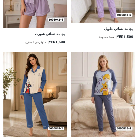
جديد
بجامه نسائي طويل
جديد
بجامه نسائي شورت
YER1,500
كمية محدودة
YER1,500
متوفر في المخزن