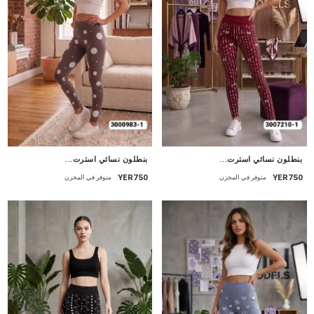
جديد
جديد
بنطلون نسائي استرت...
بنطلون نسائي استرت...
YER750
YER750
متوفر في المخزن
متوفر في المخزن