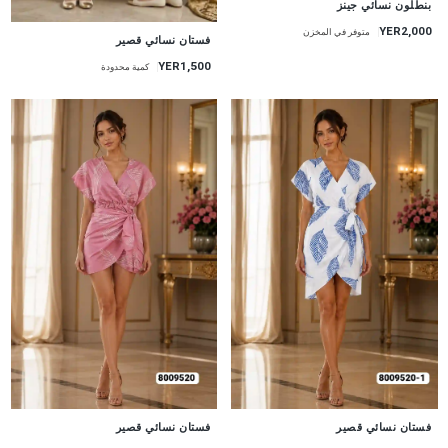
بنطلون نسائي جينز
YER2,000
متوفر في المخزن
جديد
فستان نسائي قصير
YER1,500
كمية محدودة
جديد
جديد
فستان نسائي قصير
فستان نسائي قصير