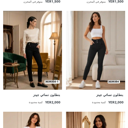
YER1,500
YER1,500
متوفر في المخزن
متوفر في المخزن
جديد
جديد
بنطلون نسائي جينز
بنطلون نسائي جينز
YER2,000
YER2,000
كمية محدودة
كمية محدودة