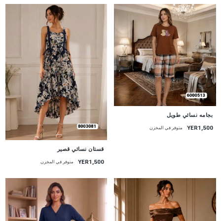
جديد
بجامه نسائي طويل
YER1,500
متوفر في المخزن
جديد
قستان نسائي قصير
YER1,500
متوفر في المخزن