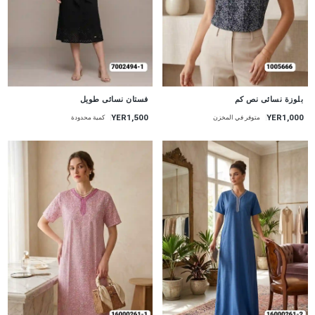
جديد
جديد
بلوزة نسائى نص كم
فستان نسائى طويل
YER1,500
YER1,000
متوفر في المخزن
كمية محدودة