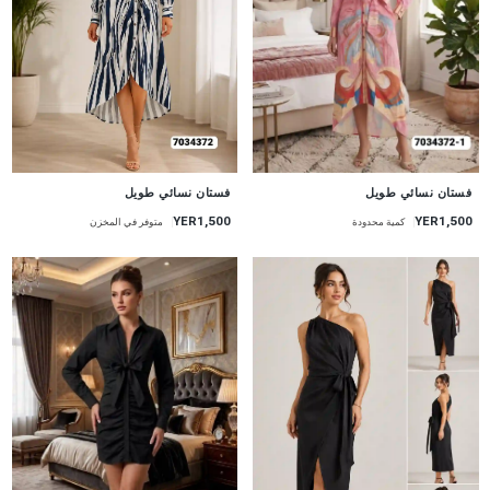
جديد
جديد
فستان نسائي طويل
فستان نسائي طويل
YER1,500
YER1,500
متوفر في المخزن
كمية محدودة