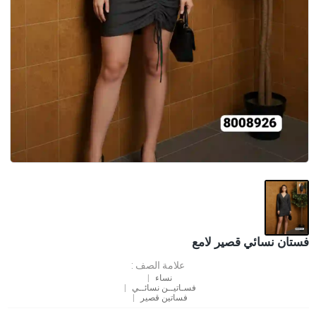
فستان نسائي قصير لامع
علامة الصف :
نساء
فسـاتيــن نسائــي
فساتين قصير