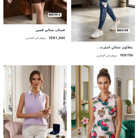
جديد
فستان نسائي قصير
YER1,500
متوفر في المخزن
جديد
بنطلون نسائي استرت...
YER750
متوفر في المخزن