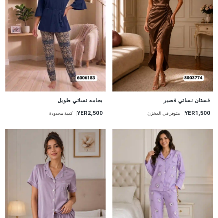
جديد
جديد
قستان نسائي قصير
بجامه نسائي طويل
YER1,500
YER2,500
متوفر في المخزن
كمية محدودة