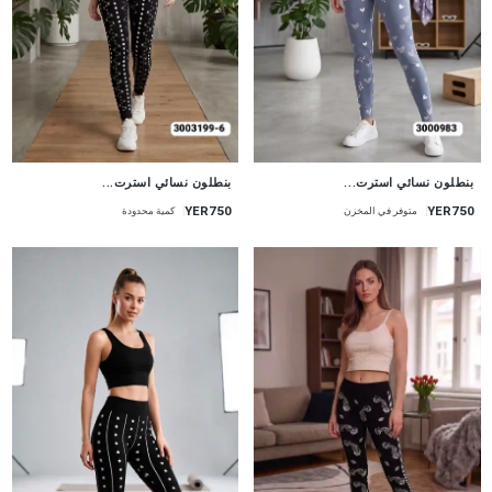
جديد
جديد
بنطلون نسائي استرت...
بنطلون نسائي استرت...
YER750
YER750
متوفر في المخزن
كمية محدودة