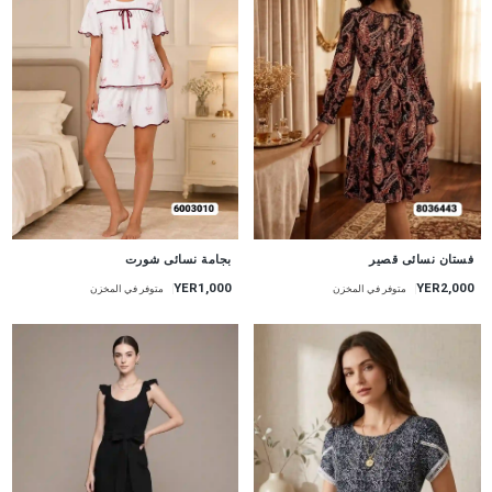
جديد
جديد
بجامة نسائى شورت
فستان نسائى قصير
YER1,000
YER2,000
متوفر في المخزن
متوفر في المخزن