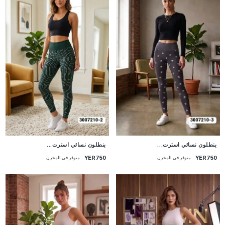
جديد
جديد
بنطلون نسائي استرت...
بنطلون نسائي استرت...
YER750
YER750
متوفر في المخزن
متوفر في المخزن