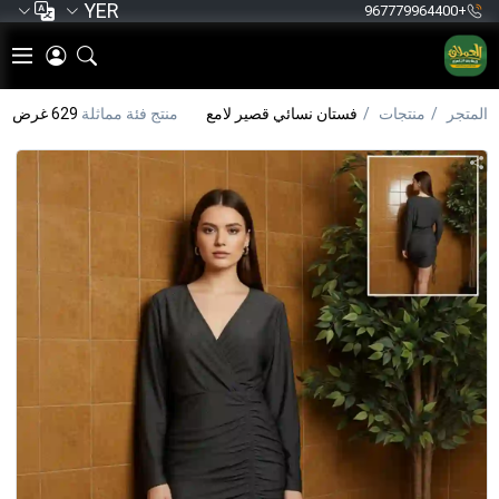
YER
+967779964400
المتجر
منتجات
فستان نسائي قصير لامع
منتج فئة مماثلة
629 غرض