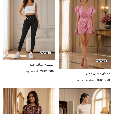
جديد
بنطلون نسائي جينز
YER2,000
كمية محدودة
جديد
فستان نسائي قصير
YER1,500
متوفر في المخزن