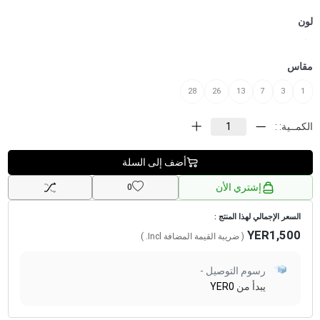
لون
مقاس
28
26
13
7
3
1
الكمــية: :
أضف إلى السلة
إشتري الأن
0
السعر الإجمالي لهذا المنتج :
YER1,500
( ضريبة القيمة المضافة
Incl.
)
رسوم التوصيل -
يبدأ من
YER0