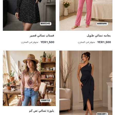
جديد
جديد
بجامه نسائي طويل
فستان نسائي قصير
YER1,500
YER1,500
متوفر في المخزن
متوفر في المخزن
جديد
بلوزة نسائي نص كم