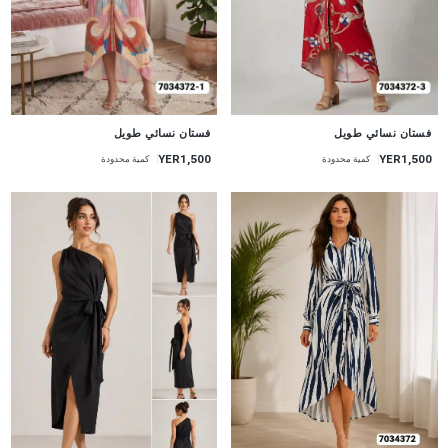
جديد
جديد
فستان نسائي طويل
فستان نسائي طويل
YER1,500
YER1,500
كمية محدودة
كمية محدودة