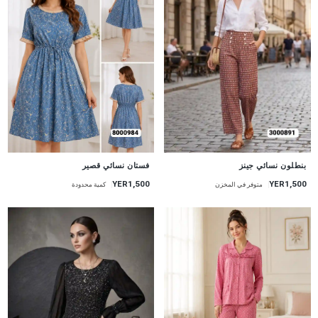
جديد
جديد
فستان نسائي قصير
بنطلون نسائي جينز
YER1,500
YER1,500
كمية محدودة
متوفر في المخزن