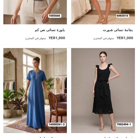
جديد
جديد
بجامة نسائى شورت
بلوزة نسائى نص كم
YER1,000
YER1,000
متوفر في المخزن
متوفر في المخزن
جديد
جديد