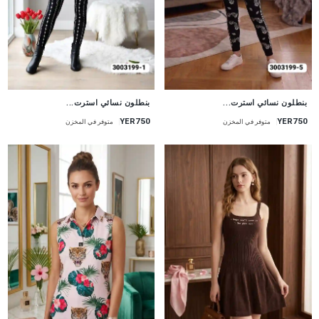
جديد
جديد
بنطلون نسائي استرت...
بنطلون نسائي استرت...
YER750
YER750
متوفر في المخزن
متوفر في المخزن