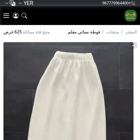
YER
+967779964400
المتجر
منتجات
فوطة نسائي مقلم
منتج فئة مماثلة
625 غرض