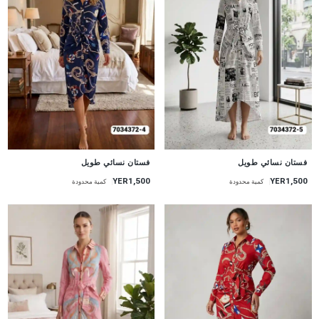
جديد
جديد
فستان نسائي طويل
فستان نسائي طويل
YER1,500
YER1,500
كمية محدودة
كمية محدودة