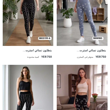
جديد
جديد
بنطلون نسائي استرت...
بنطلون نسائي استرت...
YER750
YER750
متوفر في المخزن
كمية محدودة