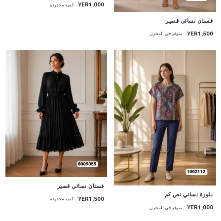
YER1,000
كمية محدودة
جديد
فستان نسائي قصير
YER1,500
متوفر في المخزن
جديد
فستان نسائي قصير
جديد
بلوزة نسائي نص كم
YER1,500
كمية محدودة
YER1,000
متوفر في المخزن