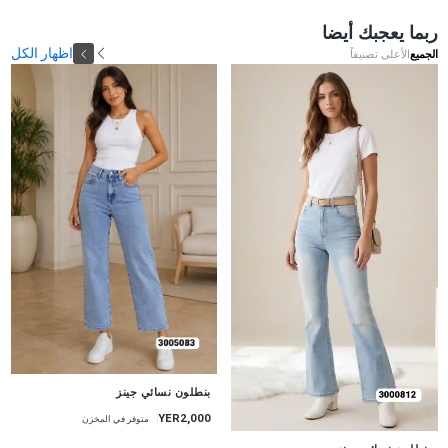
ربما يعجبك أيضا
اظهار الكل
الجميع
الأعلى تصنيفاً
جديد
بنطلون نسائي جينز
YER2,000
متوفر في المخزن
جديد