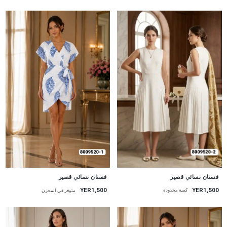
جديد
جديد
فستان نسائي قصير
فستان نسائي قصير
YER1,500
YER1,500
كمية محدودة
متوفر في المخزن