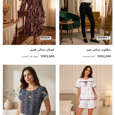
جديد
جديد
بنطلون نسائي جينز
فستان نسائى قصير
YER2,000
YER2,000
كمية محدودة
متوفر في المخزن