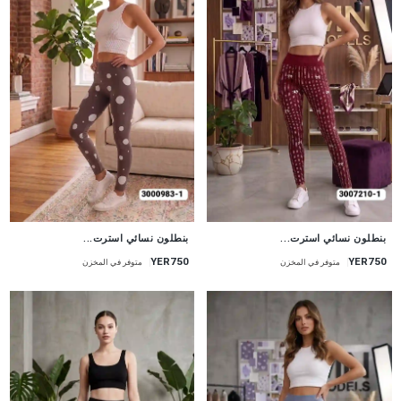
جديد
جديد
بنطلون نسائي استرت...
بنطلون نسائي استرت...
YER750
YER750
متوفر في المخزن
متوفر في المخزن