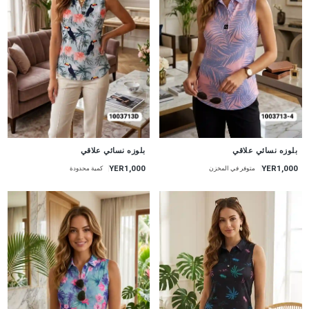
جديد
جديد
بلوزه نسائي علاقي
بلوزه نسائي علاقي
YER1,000
YER1,000
متوفر في المخزن
كمية محدودة