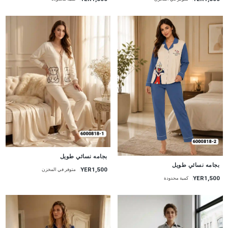
جديد
بجامه نسائي طويل
جديد
بجامه نسائي طويل
YER1,500
متوفر في المخزن
YER1,500
كمية محدودة