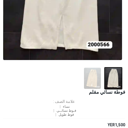
فوطة نسائي مقلم
علامة الصف :
نساء
فـوط نسائــي
فوط طويل
YER1,500