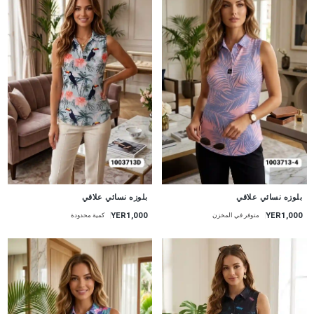
جديد
جديد
بلوزه نسائي علاقي
بلوزه نسائي علاقي
YER1,000
YER1,000
متوفر في المخزن
كمية محدودة