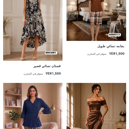
جديد
بجامه نسائي طويل
YER1,500
متوفر في المخزن
جديد
قستان نسائي قصير
YER1,500
متوفر في المخزن