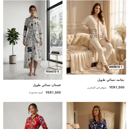
جديد
بجامه نسائي طويل
جديد
فستان نسائي طويل
YER1,500
متوفر في المخزن
YER1,500
كمية محدودة