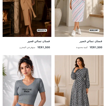
جديد
جديد
فستان نسائي قصير
فستان نسائي قصير
YER1,500
YER1,500
كمية محدودة
متوفر في المخزن