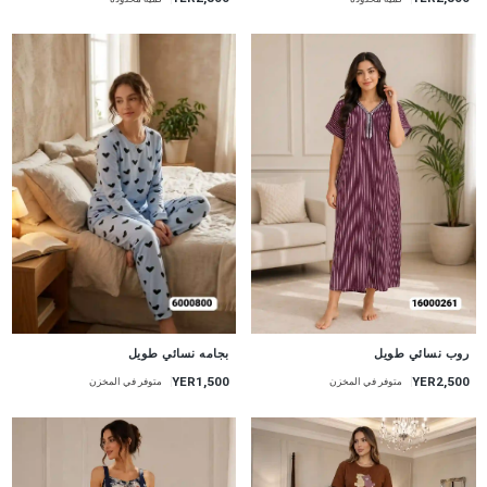
جديد
جديد
روب نسائي طويل
بجامه نسائي طويل
YER2,500
YER1,500
متوفر في المخزن
متوفر في المخزن