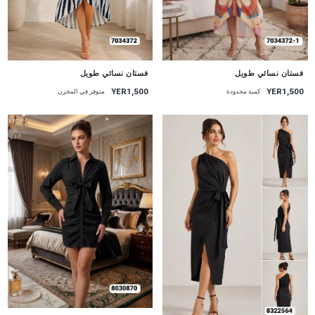
جديد
جديد
فستان نسائي طويل
فستان نسائي طويل
YER1,500
YER1,500
متوفر في المخزن
كمية محدودة