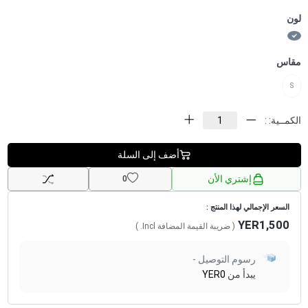
لون
مقاس
S
الكمــية: :
أضف إلى السلة
إشتري الأن
0
السعر الإجمالي لهذا المنتج :
YER1,500
( ضريبة القيمة المضافة
Incl.
)
رسوم التوصيل -
يبدأ من
YER0