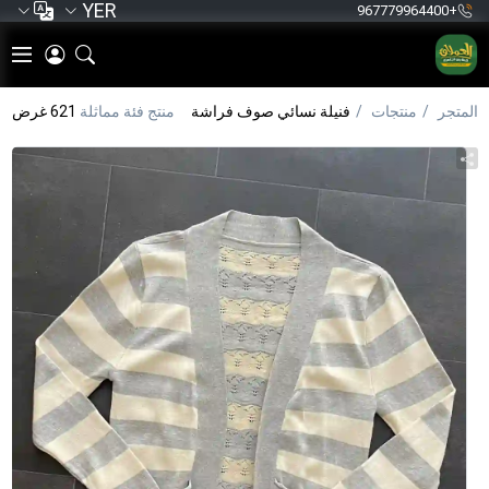
YER
+967779964400
المتجر
منتجات
فنيلة نسائي صوف فراشة
منتج فئة مماثلة
621 غرض