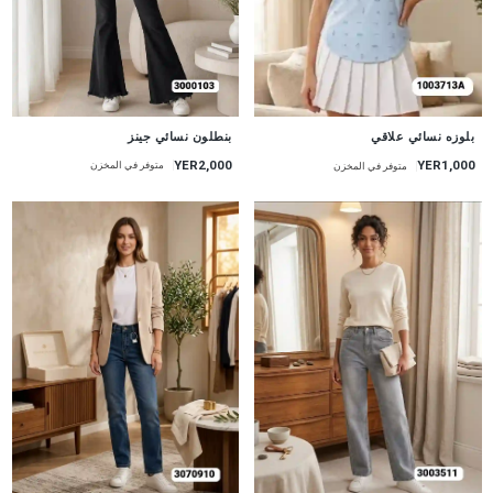
جديد
جديد
بنطلون نسائي جينز
بلوزه نسائي علاقي
YER2,000
YER1,000
متوفر في المخزن
متوفر في المخزن