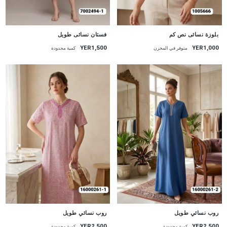
جديد
جديد
بلوزة نسائى نص كم
فستان نسائى طويل
YER1,500
YER1,000
متوفر في المخزن
كمية محدودة
جديد
جديد
روب نسائي طويل
روب نسائي طويل
YER2,500
YER2,500
كمية محدودة
كمية محدودة