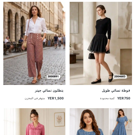
جديد
جديد
فوطة نسائي طويل
بنطلون نسائي جينز
YER1,500
YER750
كمية محدودة
متوفر في المخزن