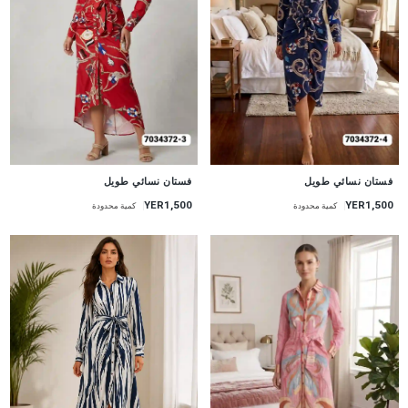
جديد
جديد
فستان نسائي طويل
فستان نسائي طويل
YER1,500
YER1,500
كمية محدودة
كمية محدودة