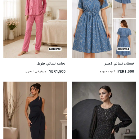
جديد
جديد
فستان نسائي قصير
بجامه نسائي طويل
YER1,500
YER1,500
كمية محدودة
متوفر في المخزن