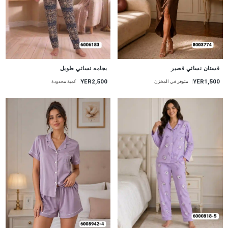
جديد
جديد
قستان نسائي قصير
بجامه نسائي طويل
YER1,500
YER2,500
متوفر في المخزن
كمية محدودة