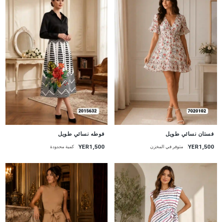
جديد
جديد
فستان نسائي طويل
فوطه نسائي طويل
YER1,500
YER1,500
متوفر في المخزن
كمية محدودة