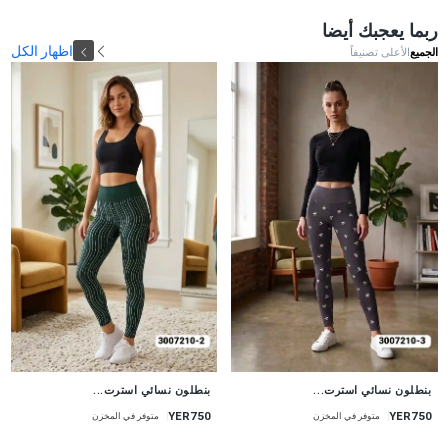
ربما يعجبك أيضا
اظهار الكل
الجميع
الأعلى تصنيفاً
جديد
جديد
بنطلون نسائي استرت...
بنطلون نسائي استرت...
YER750
YER750
متوفر في المخزن
متوفر في المخزن