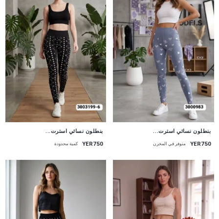
جديد
جديد
بنطلون نسائي استرت...
بنطلون نسائي استرت...
YER750
YER750
متوفر في المخزن
كمية محدودة