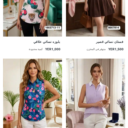
جديد
جديد
فستان نسائي قصير
بلوزه نسائي علاقي
YER1,000
YER1,500
متوفر في المخزن
كمية محدودة