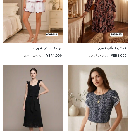
جديد
جديد
بجامة نسائى شورت
فستان نسائى قصير
YER1,000
YER2,000
متوفر في المخزن
متوفر في المخزن