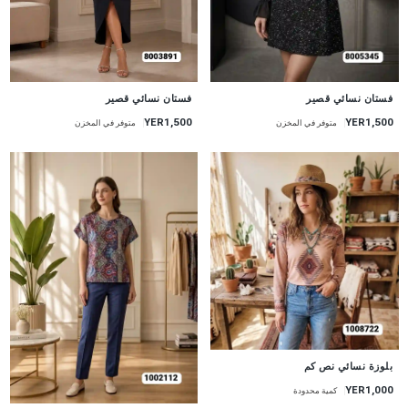
جديد
جديد
فستان نسائي قصير
فستان نسائي قصير
YER1,500
YER1,500
متوفر في المخزن
متوفر في المخزن
جديد
بلوزة نسائي نص كم
YER1,000
كمية محدودة