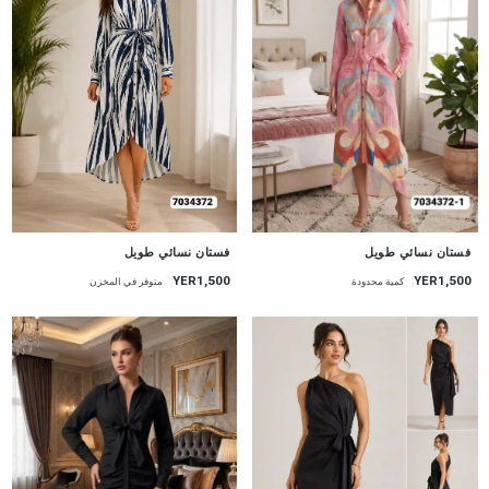
جديد
جديد
فستان نسائي طويل
فستان نسائي طويل
YER1,500
YER1,500
متوفر في المخزن
كمية محدودة