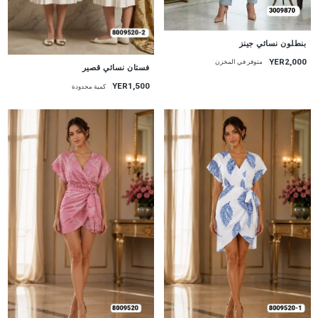
جديد
بنطلون نسائي جينز
YER2,000
متوفر في المخزن
جديد
فستان نسائي قصير
YER1,500
كمية محدودة