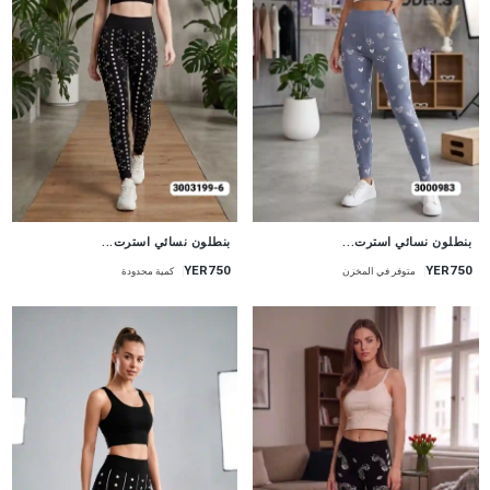
جديد
جديد
بنطلون نسائي استرت...
بنطلون نسائي استرت...
YER750
YER750
متوفر في المخزن
كمية محدودة