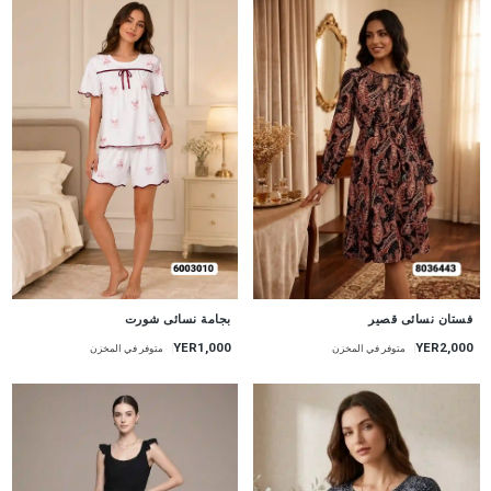
جديد
جديد
بجامة نسائى شورت
فستان نسائى قصير
YER1,000
YER2,000
متوفر في المخزن
متوفر في المخزن