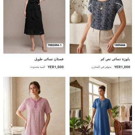
جديد
جديد
بلوزة نسائى نص كم
فستان نسائى طويل
YER1,500
YER1,000
متوفر في المخزن
كمية محدودة