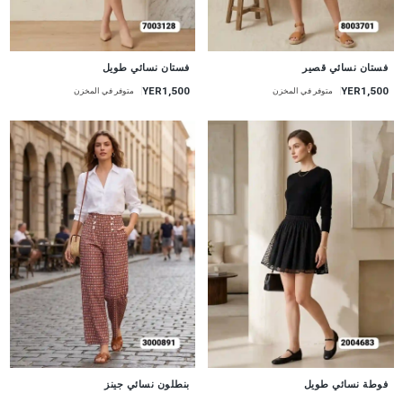
جديد
جديد
فستان نسائي قصير
فستان نسائي طويل
YER1,500
YER1,500
متوفر في المخزن
متوفر في المخزن
جديد
جديد
فوطة نسائي طويل
بنطلون نسائي جينز