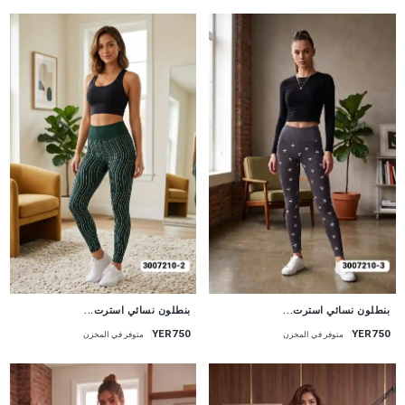
جديد
جديد
بنطلون نسائي استرت...
بنطلون نسائي استرت...
YER750
YER750
متوفر في المخزن
متوفر في المخزن