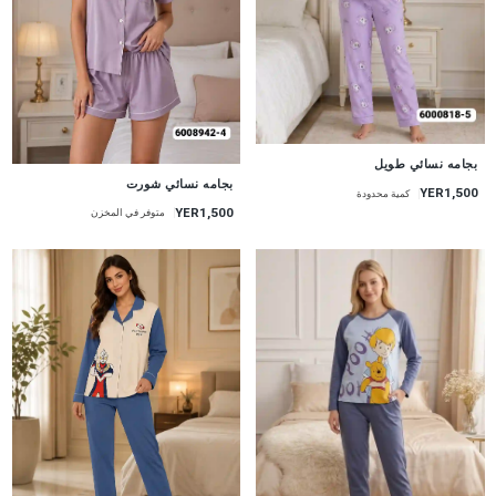
جديد
بجامه نسائي طويل
جديد
بجامه نسائي شورت
YER1,500
كمية محدودة
YER1,500
متوفر في المخزن