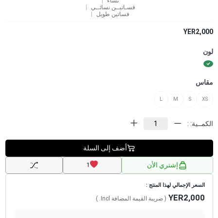
نساء
فسـاتيــن نسائــي
فساتين طويل
YER2,000
لون
مقاس
L
M
S
XS
الكمــية: :
أضف إلى السلة
إشتري الأن
1
السعر الإجمالي لهذا المنتج :
YER2,000
( ضريبة القيمة المضافة
Incl.
)