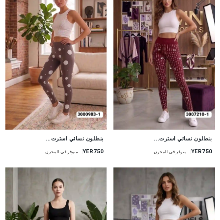
جديد
جديد
بنطلون نسائي استرت...
بنطلون نسائي استرت...
YER750
YER750
متوفر في المخزن
متوفر في المخزن