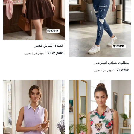
جديد
فستان نسائي قصير
YER1,500
متوفر في المخزن
جديد
بنطلون نسائي استرت...
YER750
متوفر في المخزن