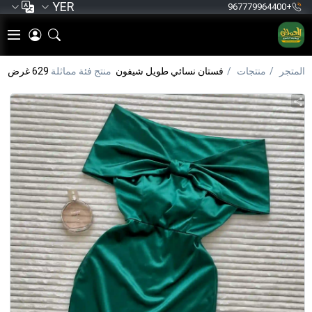
YER
+967779964400
المتجر
منتجات
فستان نسائي طويل شيفون
منتج فئة مماثلة
629 غرض