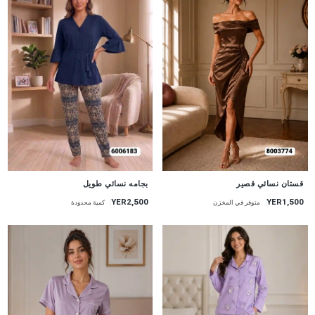
جديد
جديد
قستان نسائي قصير
بجامه نسائي طويل
YER1,500
YER2,500
متوفر في المخزن
كمية محدودة