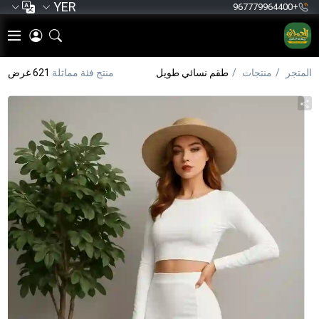
YER
+967779964400
المتجر
منتجات
طقم نسائي طويل
منتج فئة مماثلة
621 غرض