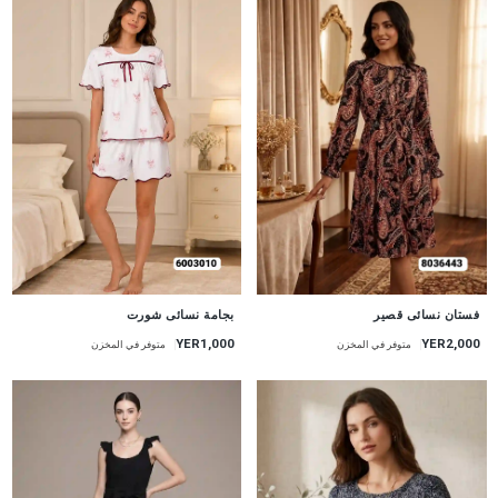
جديد
جديد
بجامة نسائى شورت
فستان نسائى قصير
YER1,000
YER2,000
متوفر في المخزن
متوفر في المخزن