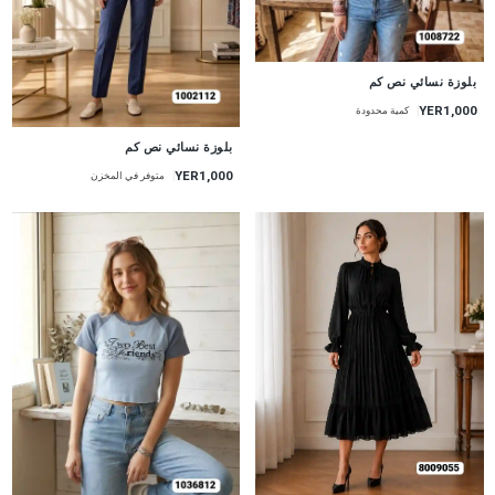
جديد
بلوزة نسائي نص كم
YER1,000
كمية محدودة
جديد
بلوزة نسائي نص كم
YER1,000
متوفر في المخزن