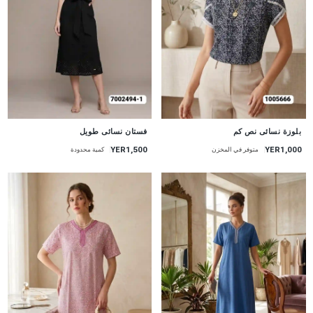
جديد
جديد
بلوزة نسائى نص كم
فستان نسائى طويل
YER1,500
YER1,000
متوفر في المخزن
كمية محدودة