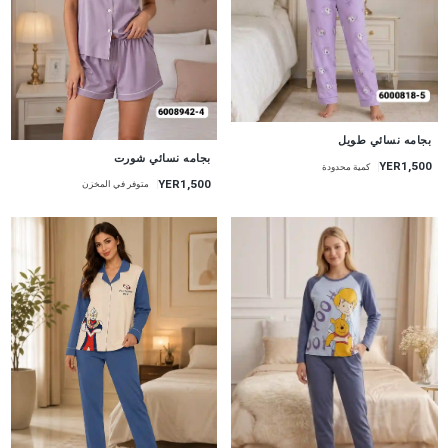
جديد
بجامه نسائي طويل
جديد
بجامه نسائي شورت
YER1,500
كمية محدودة
YER1,500
متوفر في المخزن