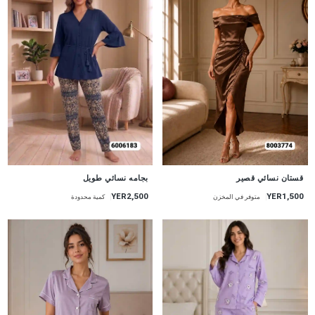
جديد
جديد
قستان نسائي قصير
بجامه نسائي طويل
YER1,500
YER2,500
متوفر في المخزن
كمية محدودة