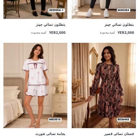
جديد
جديد
بنطلون نسائي جينز
بنطلون نسائي جينز
YER2,000
YER2,000
كمية محدودة
كمية محدودة
جديد
جديد
بجامة نسائى شورت
فستان نسائى قصير