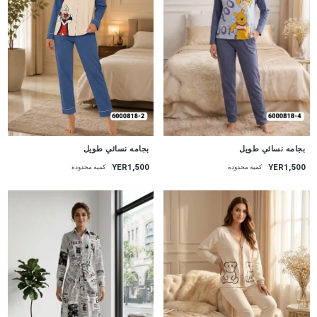
جديد
جديد
بجامه نسائي طويل
بجامه نسائي طويل
YER1,500
YER1,500
كمية محدودة
كمية محدودة