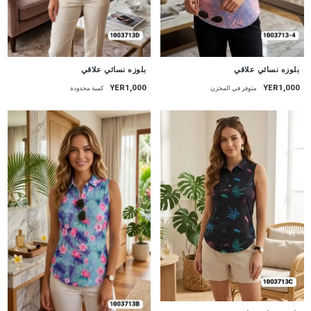
جديد
جديد
بلوزه نسائي علاقي
بلوزه نسائي علاقي
YER1,000
YER1,000
متوفر في المخزن
كمية محدودة
جديد