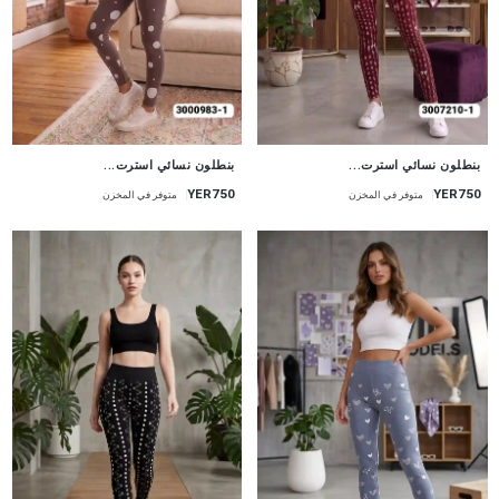
جديد
جديد
بنطلون نسائي استرت...
بنطلون نسائي استرت...
YER750
YER750
متوفر في المخزن
متوفر في المخزن