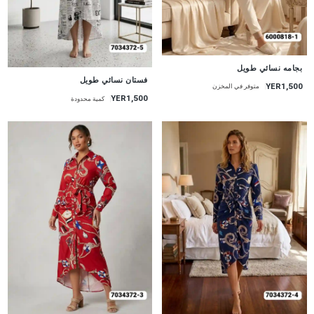
جديد
بجامه نسائي طويل
جديد
فستان نسائي طويل
YER1,500
متوفر في المخزن
YER1,500
كمية محدودة