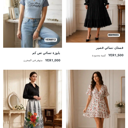
جديد
فستان نسائي قصير
جديد
بلوزة نسائي نص كم
YER1,500
كمية محدودة
YER1,000
متوفر في المخزن