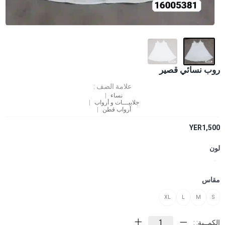
روب نسائي قصير
علامة الصف :
نساء
جلابيـــات و أرواب
أرواب قطن
YER1,500
لون
مقاس
XL
L
M
S
الكمــية: :