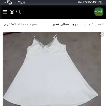
YER
+967779964400
المتجر
منتجات
روب نسائي قصير
منتج فئة مماثلة
621 غرض