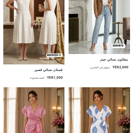
جديد
بنطلون نسائي جينز
YER2,000
متوفر في المخزن
جديد
فستان نسائي قصير
YER1,500
كمية محدودة