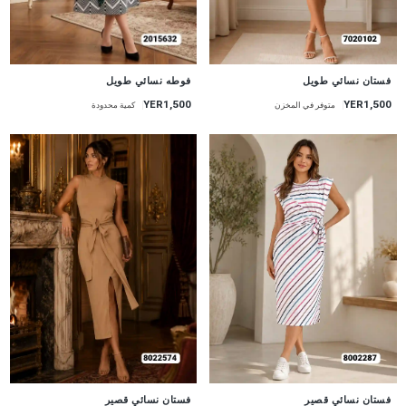
جديد
جديد
فستان نسائي طويل
فوطه نسائي طويل
YER1,500
YER1,500
متوفر في المخزن
كمية محدودة
جديد
جديد
فستان نسائي قصير
فستان نسائي قصير