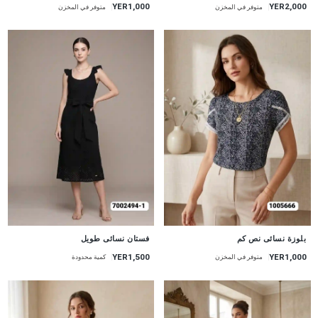
YER1,000
YER2,000
متوفر في المخزن
متوفر في المخزن
جديد
جديد
بلوزة نسائى نص كم
فستان نسائى طويل
YER1,500
YER1,000
متوفر في المخزن
كمية محدودة