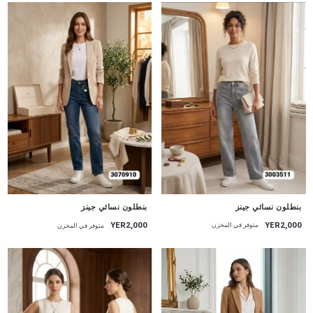
جديد
جديد
بنطلون نسائي جينز
بنطلون نسائي جينز
YER2,000
YER2,000
متوفر في المخزن
متوفر في المخزن