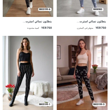
جديد
جديد
بنطلون نسائي استرت...
بنطلون نسائي استرت...
YER750
YER750
متوفر في المخزن
كمية محدودة