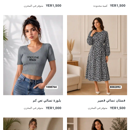
YER1,500
YER1,500
كمية محدودة
متوفر في المخزن
جديد
جديد
فستان نسائي قصير
بلوزة نسائي نص كم
YER1,500
YER1,000
متوفر في المخزن
متوفر في المخزن