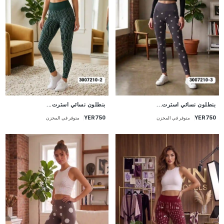
جديد
جديد
بنطلون نسائي استرت...
بنطلون نسائي استرت...
YER750
YER750
متوفر في المخزن
متوفر في المخزن