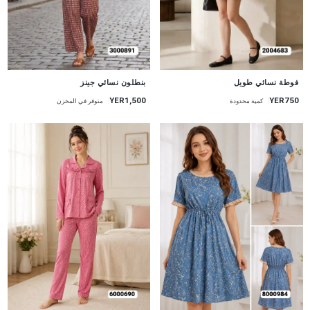
جديد
جديد
فوطة نسائي طويل
بنطلون نسائي جينز
YER1,500
YER750
كمية محدودة
متوفر في المخزن