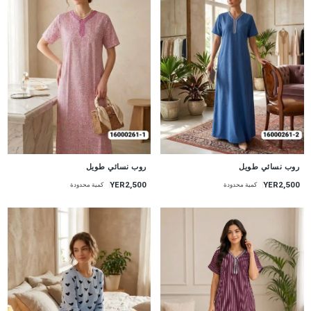
جديد
جديد
روب نسائي طويل
روب نسائي طويل
YER2,500
YER2,500
كمية محدودة
كمية محدودة