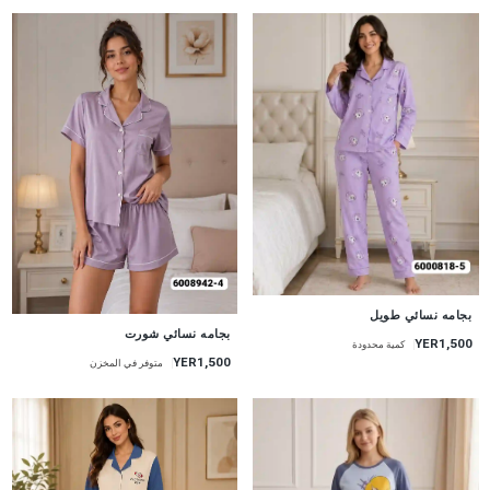
جديد
بجامه نسائي طويل
جديد
بجامه نسائي شورت
YER1,500
كمية محدودة
YER1,500
متوفر في المخزن