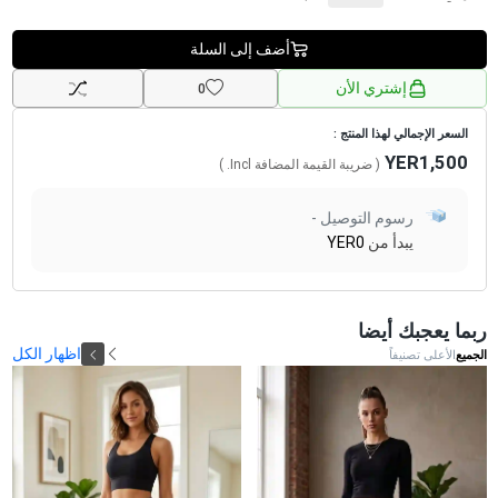
أضف إلى السلة
إشتري الأن
0
السعر الإجمالي لهذا المنتج :
YER1,500
( ضريبة القيمة المضافة
Incl.
)
رسوم التوصيل -
يبدأ من
YER0
ربما يعجبك أيضا
اظهار الكل
الجميع
الأعلى تصنيفاً