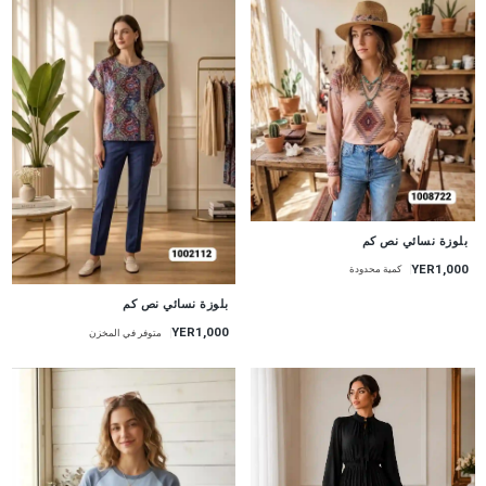
جديد
بلوزة نسائي نص كم
YER1,000
كمية محدودة
جديد
بلوزة نسائي نص كم
YER1,000
متوفر في المخزن