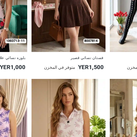
جديد
جديد
فستان نسائي قصير
بلوزه نسائي عل
YER1,000
YER1,500
مخزن
متوفر في المخزن