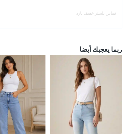
قماس بلستر خفيف بارد
ربما يعجبك أيضا