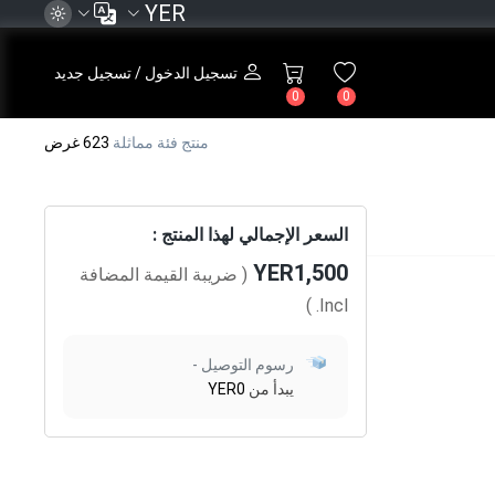
YER
تسجيل الدخول / تسجيل جديد
0
0
منتج فئة مماثلة
623 غرض
السعر الإجمالي لهذا المنتج :
YER1,500
( ضريبة القيمة المضافة
)
Incl.
رسوم التوصيل -
يبدأ من
YER0