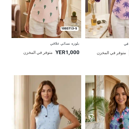
جديد
بلوزه نسائي علاقي
اقي
YER1,000
متوفر في المخزن
متوفر في المخزن