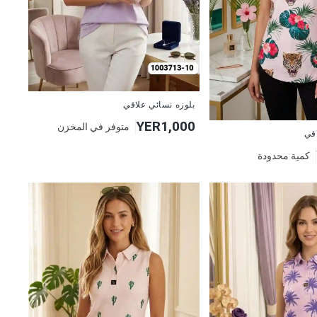
جديد
بلوزه نسائي علاقي
YER1,000
متوفر في المخزن
اقي
كمية محدودة