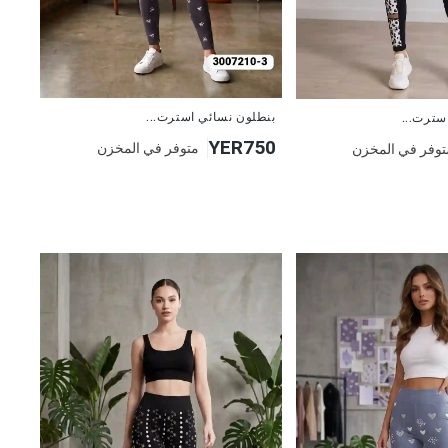
جديد
بنطلون نسائي استرت...
سترت...
YER750
متوفر في المخزن
توفر في المخزن