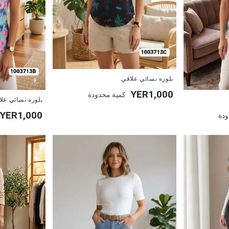
جديد
بلوزه نسائي علاقي
YER1,000
كمية محدودة
جديد
بلوزه نسائي عل
YER1,000
ودة