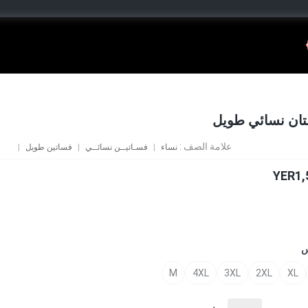
ان نسائي طويل
علامة الصف :
نساء
فسـاتيــن نسائــي
فساتين طويل
YER1,
س
M
4XL
3XL
2XL
XL