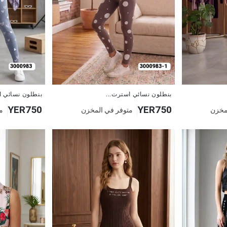
جديد
جديد
بنطلون نسائي استرت...
بنطلون نسائي ا
YER750
YER750
مخزن
متوفر في المخزن
م