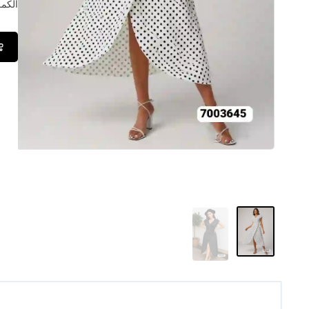
الكمــ