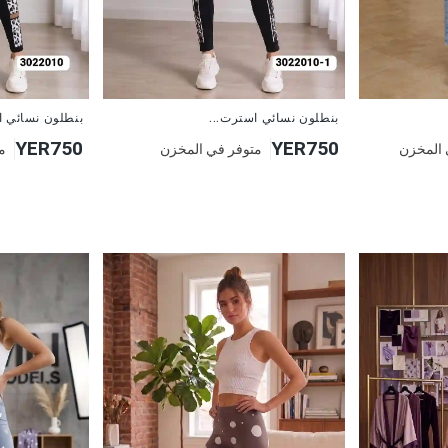
جديد
جديد
بنطلون نسائي استرت...
بنطلون نسائي ا
YER750
YER750
 المخزن
متوفر في المخزن
م