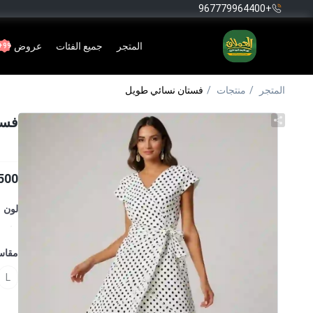
+967779964400
المتجر
جميع الفئات
عروض
99+
المتجر
منتجات
فستان نسائي طويل
فست
500
لون
مقا
L