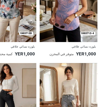
جديد
جديد
بلوزه نسائي علاقي
بلوزه نسائي علاقي
YER1,000
YER1,000
متوفر في المخزن
كمية محد