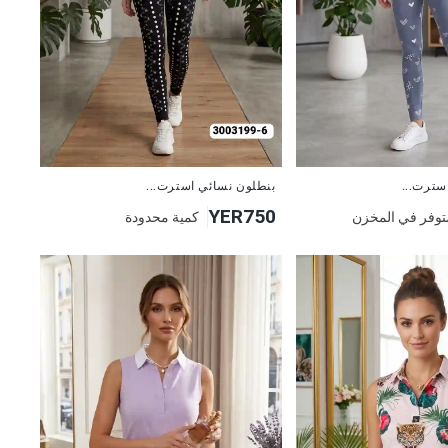
جديد
سترت...
بنطلون نسائي استرت...
YER750
توفر في المخزن
كمية محدودة