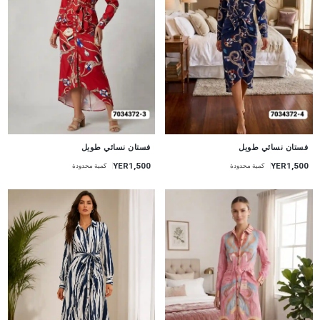
جديد
جديد
فستان نسائي طويل
فستان نسائي طويل
YER1,500
YER1,500
كمية محدودة
كمية محدودة