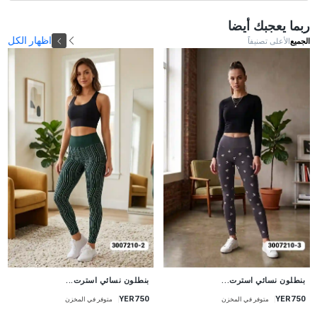
ربما يعجبك أيضا
اظهار الكل
الجميع
الأعلى تصنيفاً
جديد
جديد
بنطلون نسائي استرت...
بنطلون نسائي استرت...
YER750
YER750
متوفر في المخزن
متوفر في المخزن