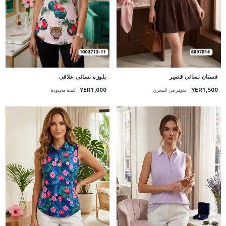
جديد
جديد
فستان نسائي قصير
بلوزه نسائي علاقي
YER1,000
YER1,500
متوفر في المخزن
كمية محدودة