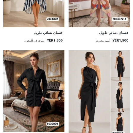
جديد
جديد
فستان نسائي طويل
فستان نسائي طويل
YER1,500
YER1,500
متوفر في المخزن
كمية محدودة