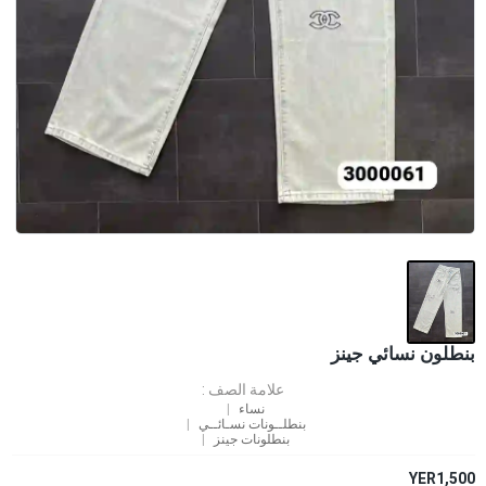
بنطلون نسائي جينز
علامة الصف :
نساء
بنطلــونات نسـائــي
بنطلونات جينز
YER1,500