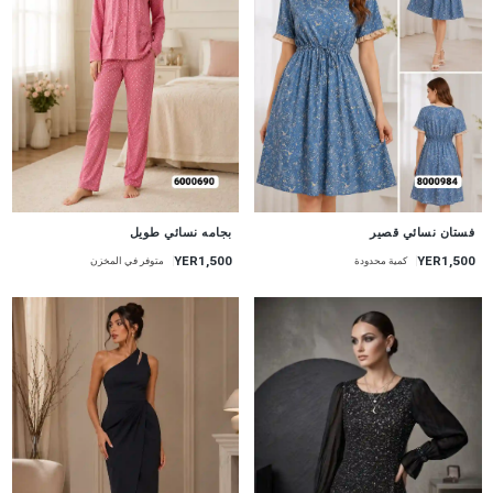
جديد
جديد
فستان نسائي قصير
بجامه نسائي طويل
YER1,500
YER1,500
كمية محدودة
متوفر في المخزن