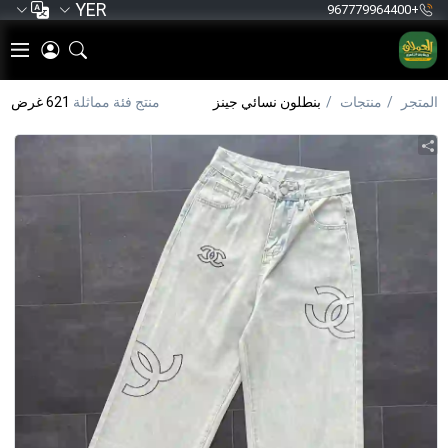
YER
+967779964400
المتجر
منتجات
بنطلون نسائي جينز
منتج فئة مماثلة
621 غرض