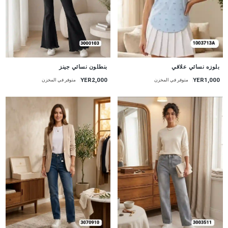
جديد
جديد
بنطلون نسائي جينز
بلوزه نسائي علاقي
YER2,000
YER1,000
متوفر في المخزن
متوفر في المخزن