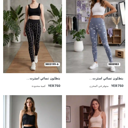
جديد
جديد
بنطلون نسائي استرت...
بنطلون نسائي استرت...
YER750
YER750
متوفر في المخزن
كمية محدودة