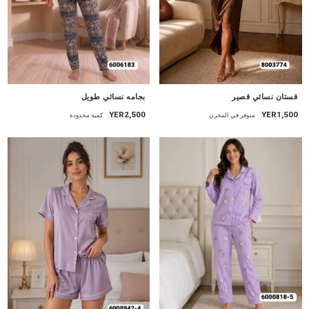
جديد
جديد
قستان نسائي قصير
بجامه نسائي طويل
YER1,500
YER2,500
متوفر في المخزن
كمية محدودة