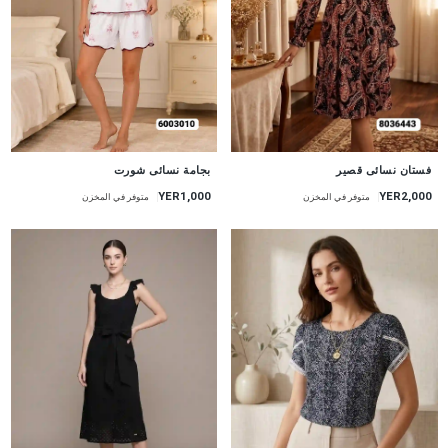
جديد
جديد
بجامة نسائى شورت
فستان نسائى قصير
YER1,000
YER2,000
متوفر في المخزن
متوفر في المخزن