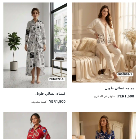
جديد
بجامه نسائي طويل
جديد
فستان نسائي طويل
YER1,500
متوفر في المخزن
YER1,500
كمية محدودة