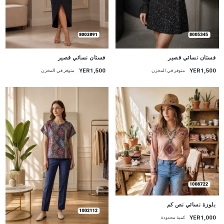
جديد
جديد
فستان نسائي قصير
فستان نسائي قصير
YER1,500
YER1,500
متوفر في المخزن
متوفر في المخزن
جديد
بلوزة نسائي نص كم
YER1,000
كمية محدودة