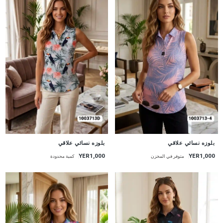
جديد
جديد
بلوزه نسائي علاقي
بلوزه نسائي علاقي
YER1,000
YER1,000
متوفر في المخزن
كمية محدودة