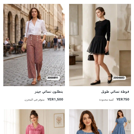
جديد
جديد
فوطة نسائي طويل
بنطلون نسائي جينز
YER1,500
YER750
كمية محدودة
متوفر في المخزن