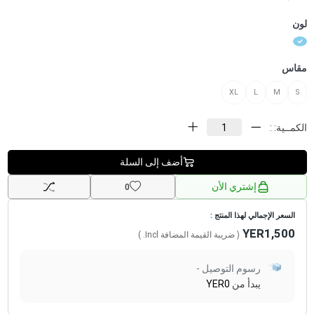
لون
مقاس
XL
L
M
S
الكمــية: :
أضف إلى السلة
إشتري الأن
0
السعر الإجمالي لهذا المنتج :
YER1,500
( ضريبة القيمة المضافة
Incl.
)
رسوم التوصيل -
يبدأ من
YER0