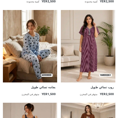
YER2,500
YER2,500
كمية محدودة
كمية محدودة
جديد
جديد
روب نسائي طويل
بجامه نسائي طويل
YER2,500
YER1,500
متوفر في المخزن
متوفر في المخزن