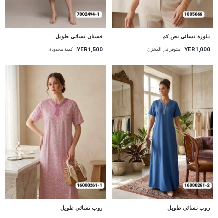
جديد
جديد
بلوزة نسائى نص كم
فستان نسائى طويل
YER1,500
YER1,000
متوفر في المخزن
كمية محدودة
جديد
جديد
روب نسائي طويل
روب نسائي طويل