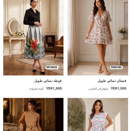
جديد
جديد
فستان نسائي طويل
فوطه نسائي طويل
YER1,500
YER1,500
متوفر في المخزن
كمية محدودة