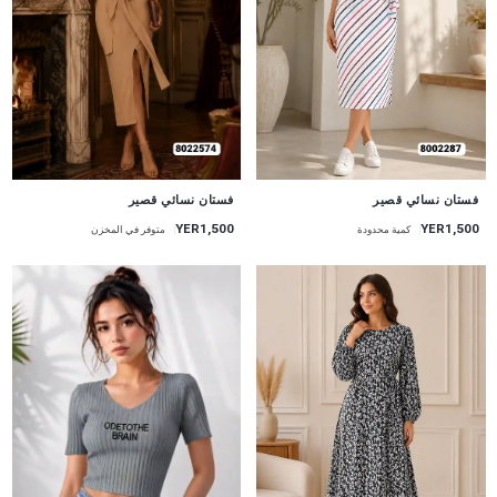
جديد
جديد
فستان نسائي قصير
فستان نسائي قصير
YER1,500
YER1,500
كمية محدودة
متوفر في المخزن