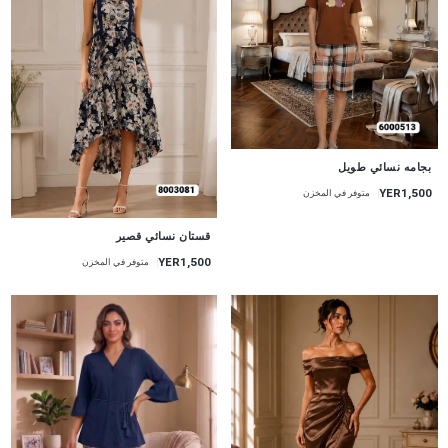
جديد
بجامه نسائي طويل
YER1,500
متوفر في المخزن
جديد
قستان نسائي قصير
YER1,500
متوفر في المخزن