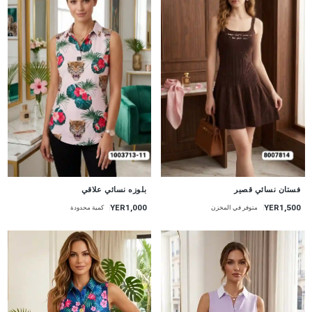
جديد
جديد
فستان نسائي قصير
بلوزه نسائي علاقي
YER1,000
YER1,500
متوفر في المخزن
كمية محدودة