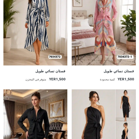
جديد
جديد
فستان نسائي طويل
فستان نسائي طويل
YER1,500
YER1,500
متوفر في المخزن
كمية محدودة