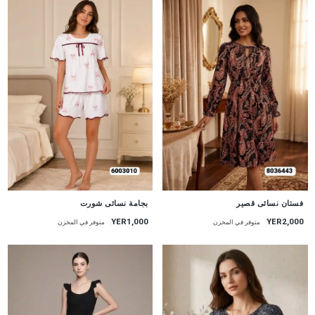
جديد
جديد
بجامة نسائى شورت
فستان نسائى قصير
YER1,000
YER2,000
متوفر في المخزن
متوفر في المخزن