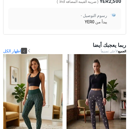
YER2,500
( ضريبة القيمة المضافة
Incl.
)
رسوم التوصيل -
يبدأ من
YER0
ربما يعجبك أيضا
اظهار الكل
الجميع
الأعلى تصنيفاً