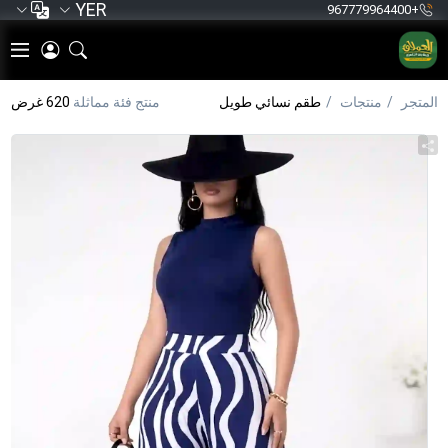
YER
+967779964400
المتجر
منتجات
طقم نسائي طويل
منتج فئة مماثلة
620 غرض