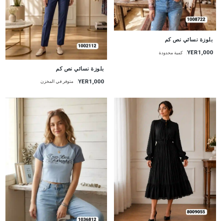
جديد
بلوزة نسائي نص كم
YER1,000
كمية محدودة
جديد
بلوزة نسائي نص كم
YER1,000
متوفر في المخزن