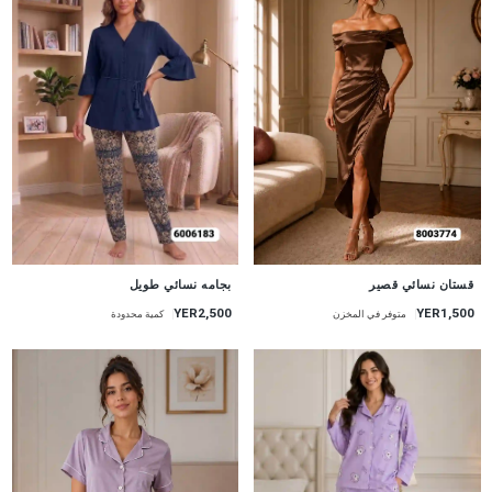
جديد
جديد
قستان نسائي قصير
بجامه نسائي طويل
YER1,500
YER2,500
متوفر في المخزن
كمية محدودة