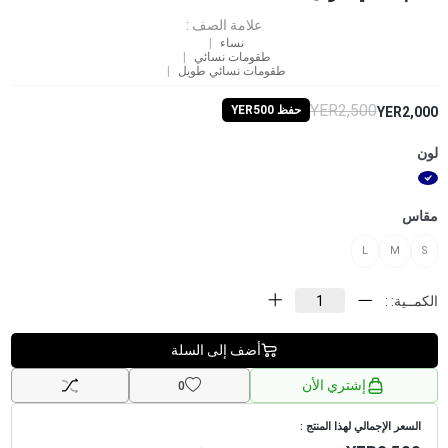
علامة الصف :
نساء
طقومات نسائي
طقومات نسائي طويل
YER2,500
حفظ YER500
YER2,000
لون
مقاس
L
M
S
الكمــية: :
أضف إلى السلة
إشتري الأن
0
السعر الإجمالي لهذا المنتج :