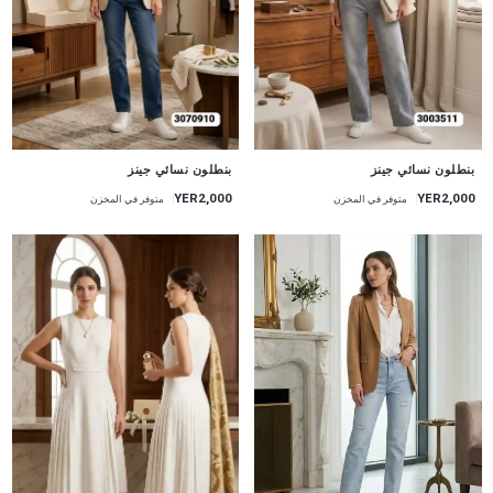
جديد
جديد
بنطلون نسائي جينز
بنطلون نسائي جينز
YER2,000
YER2,000
متوفر في المخزن
متوفر في المخزن