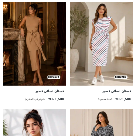
جديد
جديد
فستان نسائي قصير
فستان نسائي قصير
YER1,500
YER1,500
كمية محدودة
متوفر في المخزن