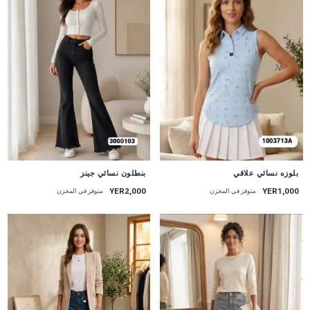
جديد
جديد
بنطلون نسائي جينز
بلوزه نسائي علاقي
YER2,000
YER1,000
متوفر في المخزن
متوفر في المخزن