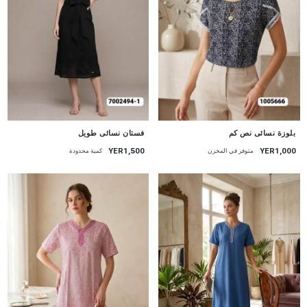
جديد
جديد
بلوزة نسائى نص كم
فستان نسائى طويل
YER1,500
YER1,000
متوفر في المخزن
كمية محدودة