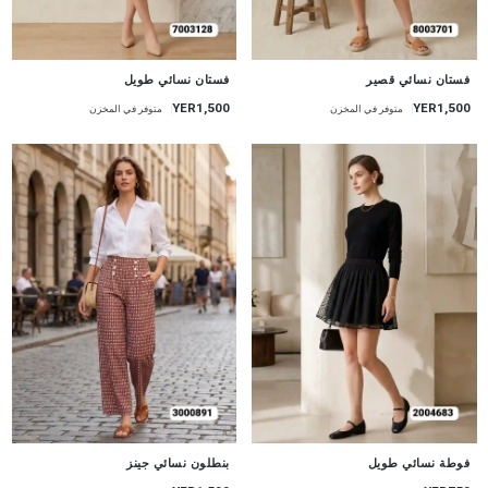
جديد
جديد
فستان نسائي قصير
فستان نسائي طويل
YER1,500
YER1,500
متوفر في المخزن
متوفر في المخزن
جديد
جديد
فوطة نسائي طويل
بنطلون نسائي جينز