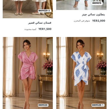
جديد
بنطلون نسائي جينز
YER2,000
متوفر في المخزن
جديد
فستان نسائي قصير
YER1,500
كمية محدودة