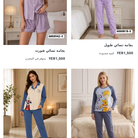
جديد
بجامه نسائي طويل
جديد
بجامه نسائي شورت
YER1,500
كمية محدودة
YER1,500
متوفر في المخزن