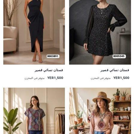
جديد
جديد
فستان نسائي قصير
فستان نسائي قصير
YER1,500
YER1,500
متوفر في المخزن
متوفر في المخزن