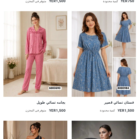
YER1,500
YER750
كمية محدودة
متوفر في المخزن
جديد
جديد
فستان نسائي قصير
بجامه نسائي طويل
YER1,500
YER1,500
كمية محدودة
متوفر في المخزن