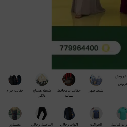
روض
شنط ظهر
حقائب يد محافظ
شنطة هندباج
حقائب حزام
نسائيه
علاقي
رات فنائــل
الجواكت
اكوات رجالي
البناطيل رجالي
معـــاوز