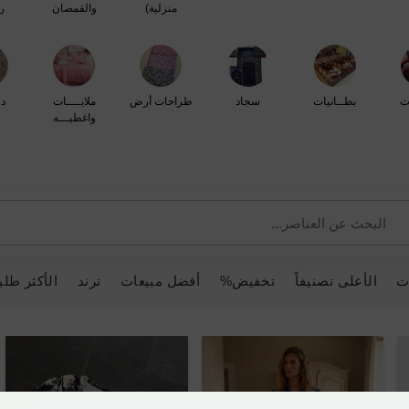
منزلية)
والقمصان
ر
ت
بطــانيات
سجاد
طراحات أرض
ملايــــات
د
واغطيـــه
ت
الأعلى تصنيفاً
تخفيض%
أفضل مبيعات
ترند
الأكثر طلبا