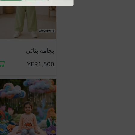
جديد
بجامه بناتي
YER1,500