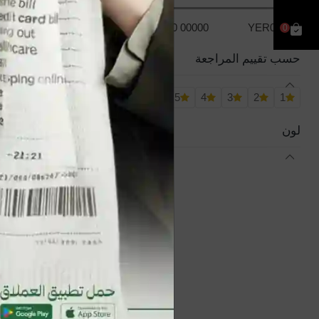
YER10 00000
YER0.00
0
حسب تقييم المراجعة
5
4
3
2
1
بنطلون نسائي جينز
لون
YER2,500