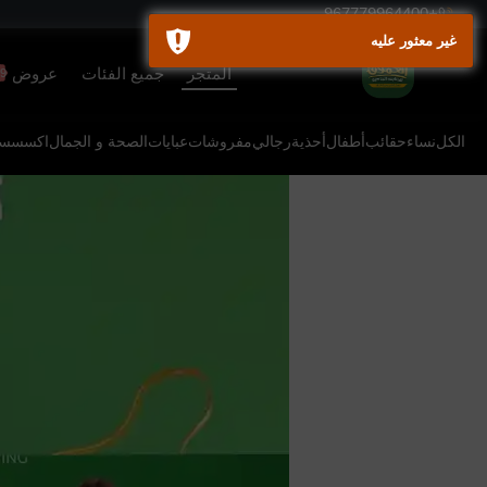
+967779964400
غير معثور عليه
المتجر
جميع الفئات
عروض
9+
الكل
نساء
حقائب
أطفال
أحذية
رجالي
مفروشات
عبايات
الصحة و الجمال
اكسسسو