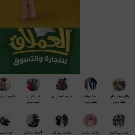
بلائز وقمصان
بنطلــونات
فـوط نسائــي
فسـاتيــن
طقومات نس
نسائــي
نسـائــي
نسائــي
ملابس ولادي
ملابس بناتي
ملابس مواليد
أحذية رجالي
أحذية نسا