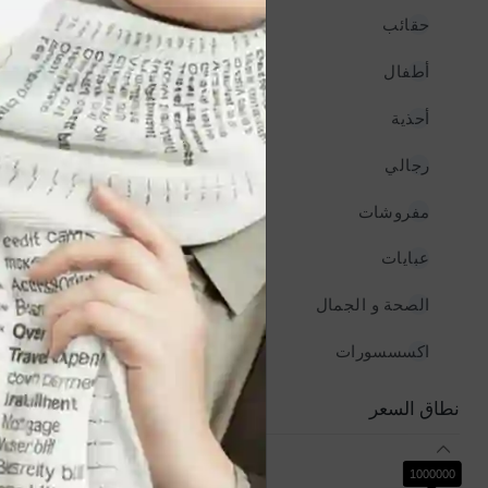
حقائب
935
أطفال
935
أحذية
935
رجالي
935
فستان نسائي قصير
مفروشات
935
YER1,500
عبايات
935
الصحة و الجمال
935
اكسسسورات
935
نطاق السعر
0
1000000