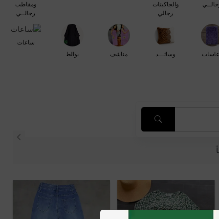
جالــي
والجاكيتات
ومقاطب
رجالي
رجالــي
ساعات
عاسات
وسائـــد
مناشف
بوالط
ً