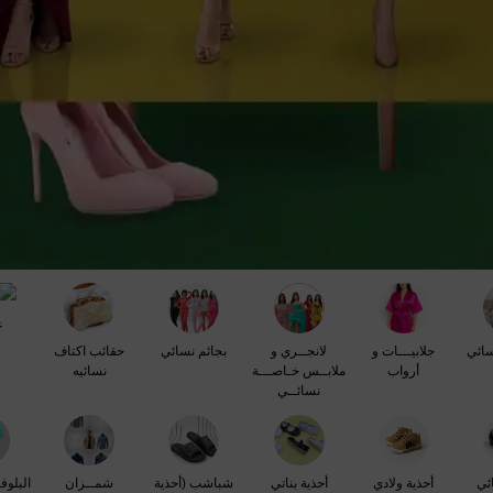
ع
ائي
جلابيـــات و
لانجــري و
بجائم نسائي
حقائب اكتاف
أرواب
ملابــس خـاصـــة
نسائيه
نسائــي
ئي
أحذية ولادي
أحذية بناتي
شباشب (أحذية
شمــزان
البلوف