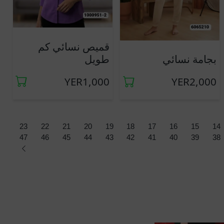
قميص نسائي كم
طويل
بجامة نسائي
YER1,000
YER2,000
23
22
21
20
19
18
17
16
15
14
47
46
45
44
43
42
41
40
39
38