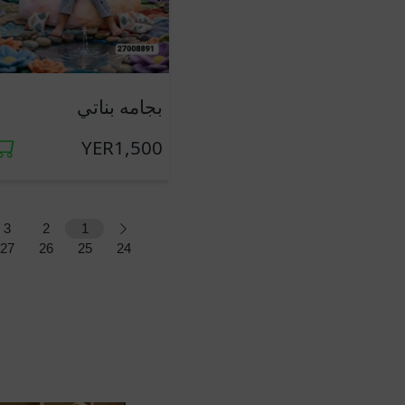
جديد
بجامه بناتي
YER1,500
3
2
1
27
26
25
24