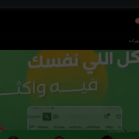
9
رات