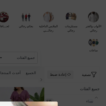
الأثواب والغتر
مستلزمات
الملابس الداخلية
بجائم رجالي
لحـــافا
رجالي
رجالي
رجالـــي
ساعات
جميع الفئات
الجميع
أحدث المنتجا
تصفية
إعادة ضبط
جميع الفئات
نساء
935