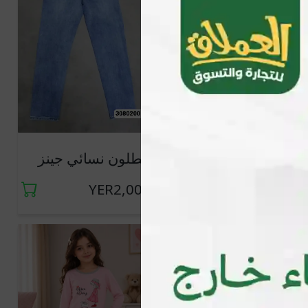
فستان نسائي قصير
بنطلون نسائي جينز
YER1,500
YER2,000