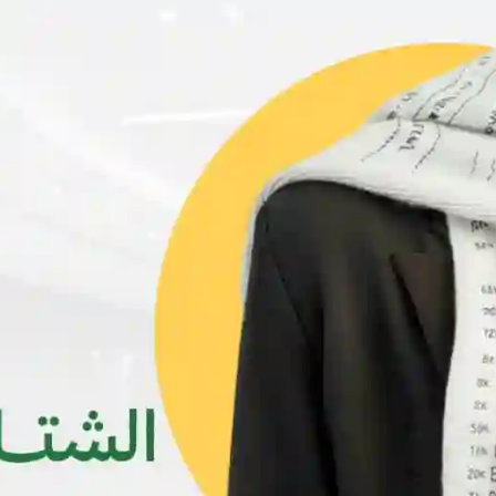
جديد
فستان نسائي قصير
فستان نسائي طويل
YER1,500
YER1,500