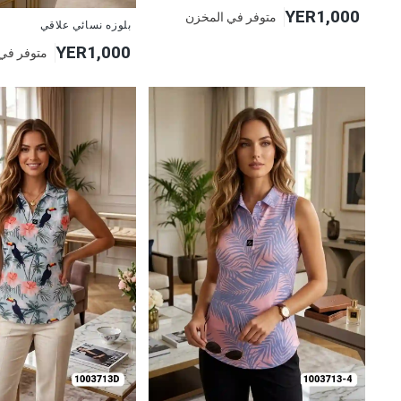
YER1,000
متوفر في المخزن
جديد
بلوزه نسائي علاقي
YER1,000
متوفر في