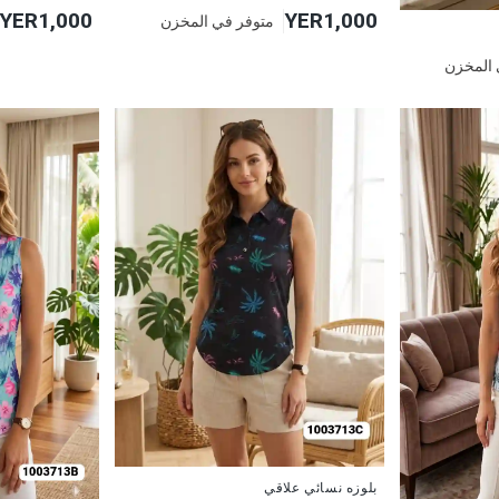
YER1,000
YER1,000
متوفر في المخزن
 المخزن
جديد
بلوزه نسائي علاقي