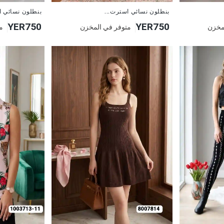
جديد
جديد
بنطلون نسائي استرت...
بنطلون نسائي ا
YER750
YER750
مخزن
متوفر في المخزن
م