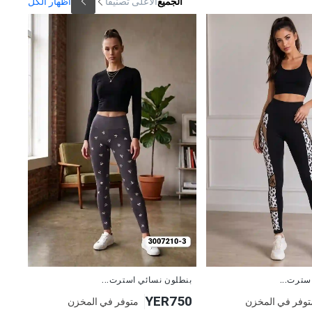
الجميع
الأعلى تصنيفاً
اظهار الكل
جديد
بنطلون نسائي استرت...
سترت...
YER750
متوفر في المخزن
توفر في المخزن