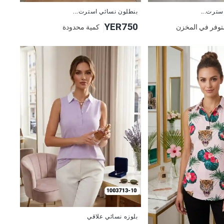
جديد
سترت...
بنطلون نسائي استرت...
YER750
توفر في المخزن
كمية محدودة
جديد
بلوزه نسائي علاقي