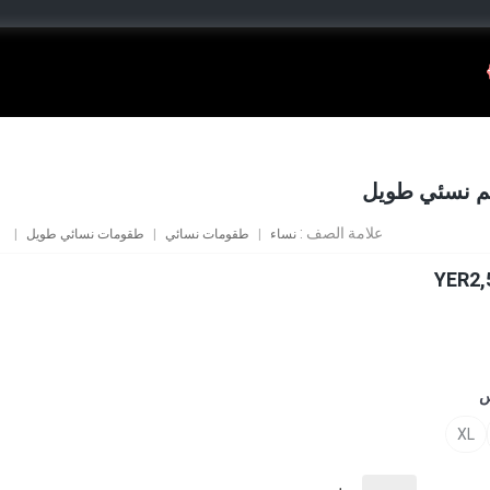
 نسئي طويل
علامة الصف :
نساء
طقومات نسائي
طقومات نسائي طويل
YER2,
س
XL