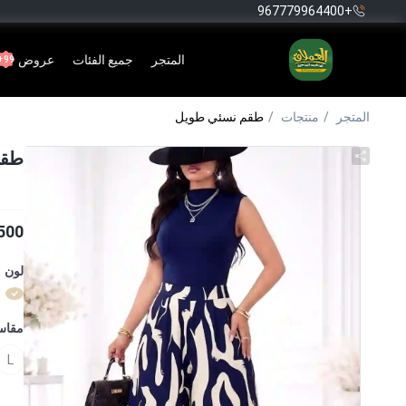
+967779964400
المتجر
جميع الفئات
عروض
99+
المتجر
منتجات
طقم نسئي طويل
طقم
500
لون
مقا
L