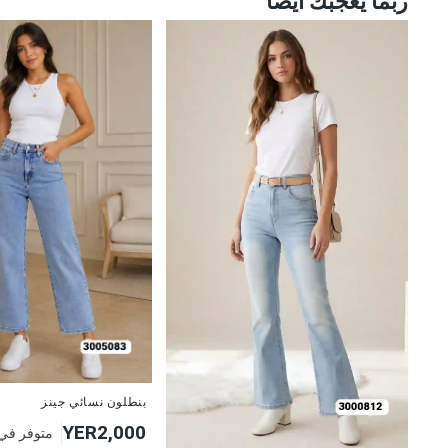
ربما يعجبك أيضا
جديد
بنطلون نسائي جينز
YER2,000
متوفر في