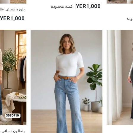
YER1,000
كمية محدودة
جديد
بلوزه نسائي عل
YER1,000
ودة
جديد
بنطلون نسائي ج