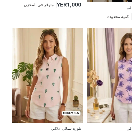
YER1,000
متوفر في المخزن
اقي
كمية محدودة
جديد
بلوزه نسائي علاقي
اقي