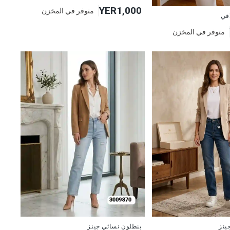
YER1,000
متوفر في المخزن
اقي
متوفر في المخزن
جديد
بنطلون نسائي جينز
ينز