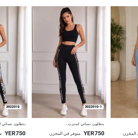
جديد
جديد
بنطلون نسائي استرت...
بنطلون نسائي ا
YER750
YER750
 المخزن
متوفر في المخزن
م