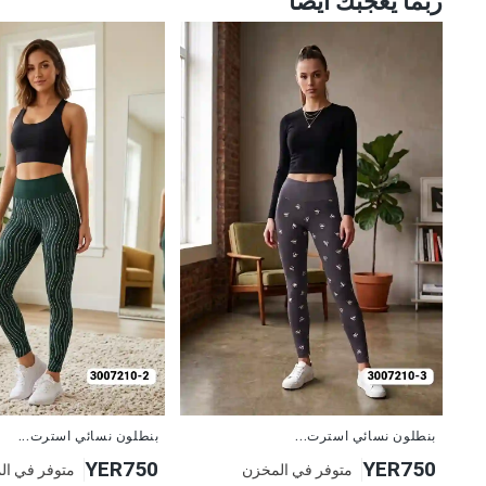
ربما يعجبك أيضا
جديد
جديد
بنطلون نسائي استرت...
بنطلون نسائي استرت...
YER750
YER750
متوفر في المخزن
متوفر في ال