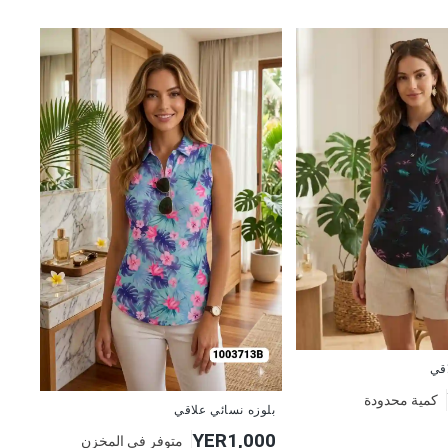
اقي
كمية محدودة
جديد
بلوزه نسائي علاقي
YER1,000
متوفر في المخزن