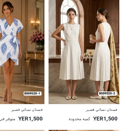
جديد
جديد
فستان نسائي قصير
فستان نسائي قصير
YER1,500
YER1,500
كمية محدودة
متوفر في