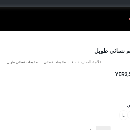
 نسائي طويل
علامة الصف :
نساء
طقومات نسائي
طقومات نسائي طويل
YER2,
س
L