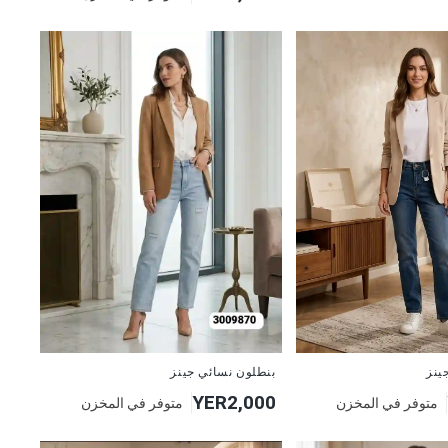
جديد
بنطلون نسائي جينز
ينز
YER2,000
متوفر في المخزن
متوفر في المخزن