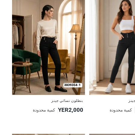
جديد
ينز
بنطلون نسائي جينز
YER2,000
كمية محدودة
كمية محدودة