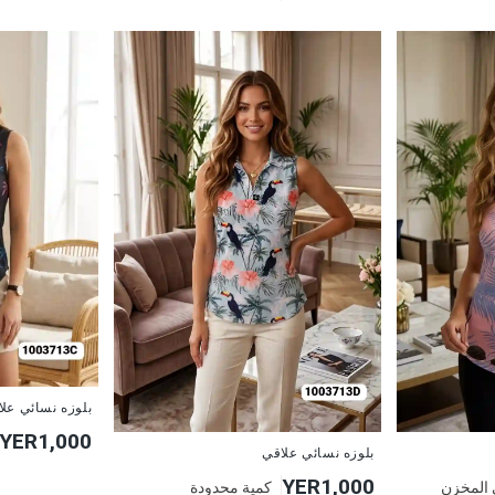
جديد
بلوزه نسائي عل
YER1,000
جديد
بلوزه نسائي علاقي
YER1,000
 المخزن
كمية محدودة