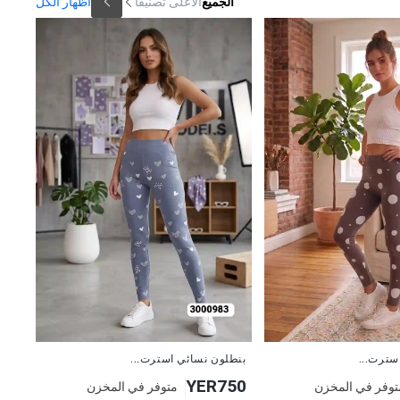
الجميع
الأعلى تصنيفاً
اظهار الكل
جديد
سترت...
بنطلون نسائي استرت...
YER750
توفر في المخزن
متوفر في المخزن