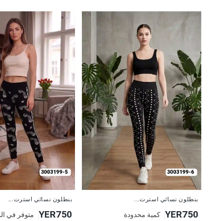
جديد
جديد
بنطلون نسائي استرت...
بنطلون نسائي استرت...
YER750
YER750
كمية محدودة
متوفر في ال