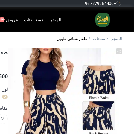
+967779964400
المتجر
جميع الفئات
عروض
99+
المتجر
منتجات
طقم نسائي طويل
طقم
500
لون
مقا
M