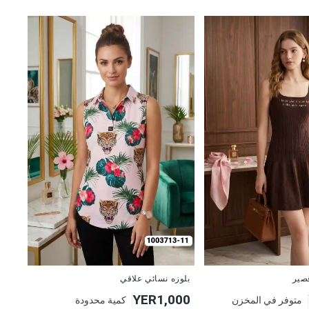
جديد
صير
بلوزه نسائي علاقي
YER1,000
متوفر في المخزن
كمية محدودة