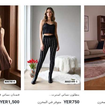
جديد
جديد
بنطلون نسائي استرت...
فستان نسائي ق
YER1,500
YER750
مخزن
متوفر في المخزن