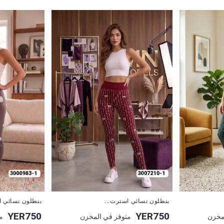
جديد
جديد
بنطلون نسائي استرت...
بنطلون نسائي ا
YER750
YER750
مخزن
متوفر في المخزن
م