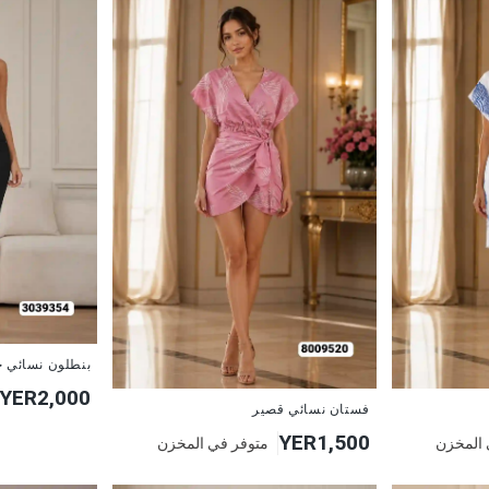
جديد
بنطلون نسائي ج
YER2,000
جديد
فستان نسائي قصير
YER1,500
 المخزن
متوفر في المخزن