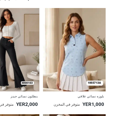
جديد
جديد
بنطلون نسائي جينز
بلوزه نسائي علاقي
YER2,000
YER1,000
متوفر في
متوفر في المخزن