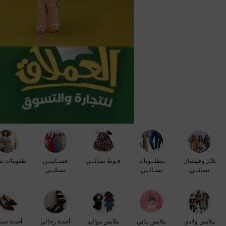
بلائز وقمصان
بنطلــونات
فـوط نسائــي
فسـاتيــن
طقومات نس
نسائــي
نسـائــي
نسائــي
ملابس ولادي
ملابس بناتي
ملابس مواليد
أحذية رجالي
أحذية نسا