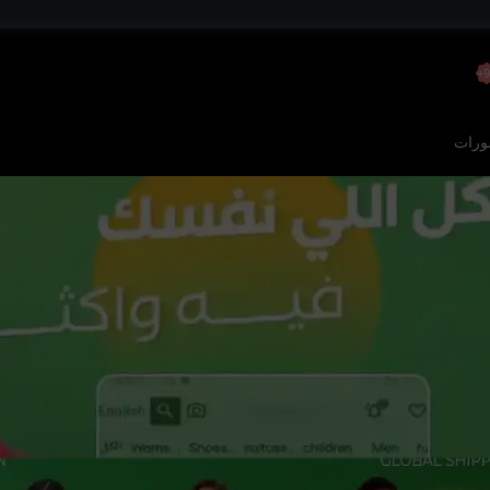
9
رات