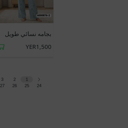
جديد
بجامه نسائي طويل
YER1,500
3
2
1
27
26
25
24