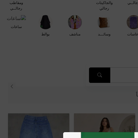
جالــي
والجاكيتات
ومقاطب
رجالي
رجالــي
ساعات
عاسات
وسائـــد
مناشف
بوالط
ً