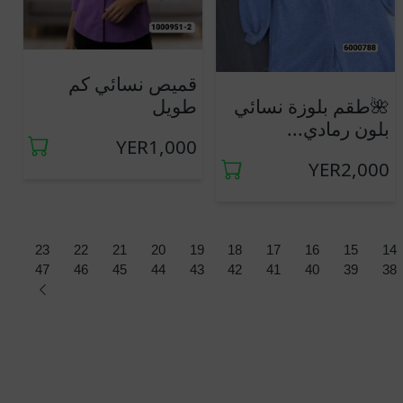
قميص نسائي كم
طويل
🌺طقم بلوزة نسائي
بلون رمادي...
YER1,000
YER2,000
23
22
21
20
19
18
17
16
15
14
47
46
45
44
43
42
41
40
39
38