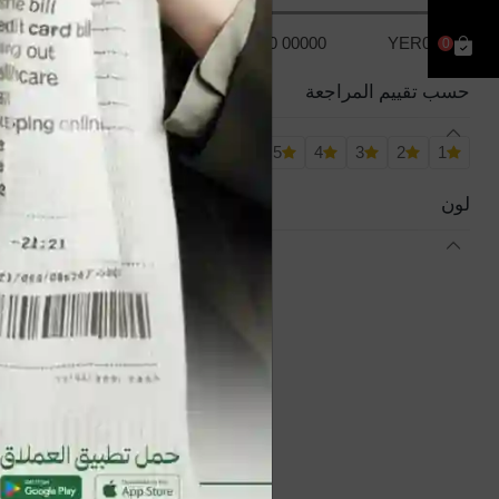
YER10 00000
YER0.00
0
حسب تقييم المراجعة
5
4
3
2
1
جديد
بجامه بناتي كم
لون
YER1,500