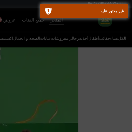
+967779964400
غير معثور عليه
المتجر
جميع الفئات
عروض
9+
الكل
نساء
حقائب
أطفال
أحذية
رجالي
مفروشات
عبايات
الصحة و الجمال
اكسسسو