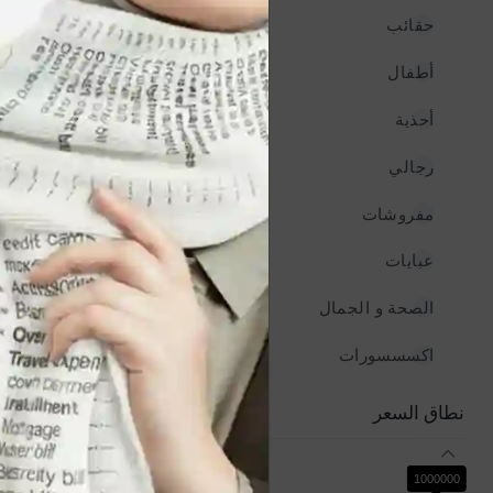
حقائب
935
أطفال
935
أحذية
935
رجالي
935
مفروشات
935
جديد
فستان نسائي طويل
عبايات
935
YER1,500
الصحة و الجمال
935
اكسسسورات
935
نطاق السعر
0
1000000