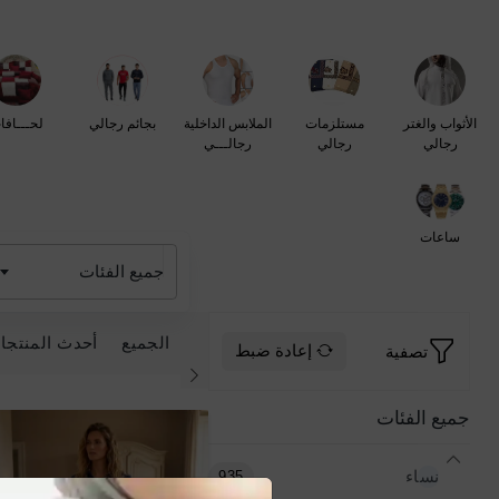
الأثواب والغتر
مستلزمات
الملابس الداخلية
بجائم رجالي
لحـــافا
رجالي
رجالي
رجالـــي
ساعات
جميع الفئات
الجميع
أحدث المنتجا
تصفية
إعادة ضبط
جميع الفئات
نساء
935