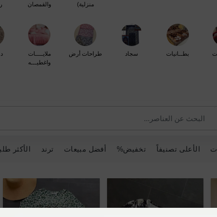
منزلية)
والقمصان
ر
ت
بطــانيات
سجاد
طراحات أرض
ملايــــات
د
واغطيـــه
ت
الأعلى تصنيفاً
تخفيض%
أفضل مبيعات
ترند
الأكثر طلبا