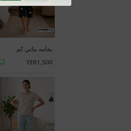
جديد
بجامه بناتي كم
YER1,500