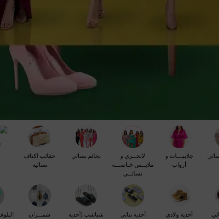
ع
ائي
جلابيـــات و
لانجــري و
بجائم نسائي
حقائب اكتاف
أرواب
ملابــس خـاصـــة
نسائيه
نسائــي
ئي
أحذية ولادي
أحذية بناتي
شباشب (أحذية
شمــزان
البلوف