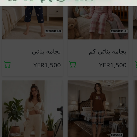
جديد
جديد
بجامه بناتي
بجامه بناتي كم
YER1,500
YER1,500