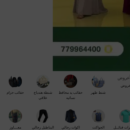
روض
شنط ظهر
حقائب يد محافظ
شنطة هندباج
حقائب حزام
نسائيه
علاقي
رات فنائــل
الجواكت
اكوات رجالي
البناطيل رجالي
معـــاوز