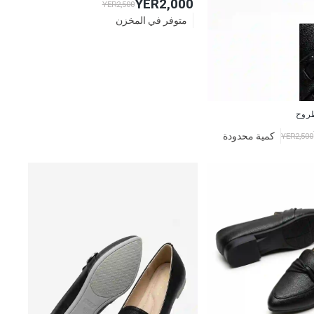
YER2,000
YER2,500
متوفر في المخزن
روح
كمية محدودة
YER2,500