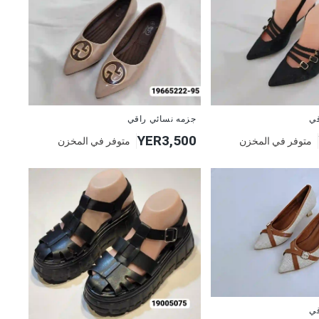
جديد
قي
جزمه نسائي راقي
YER3,500
متوفر في المخزن
متوفر في المخزن
قي