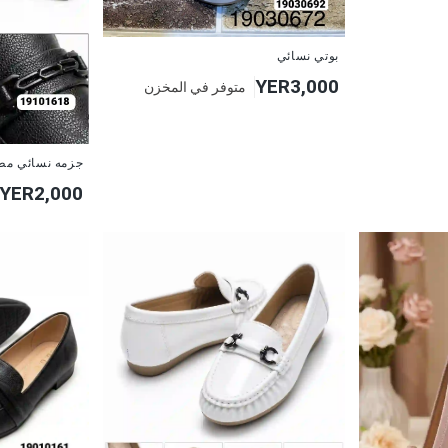
بوتي نسائي
YER3,000
متوفر في المخزن
جزمه نسائي مط
YER2,000