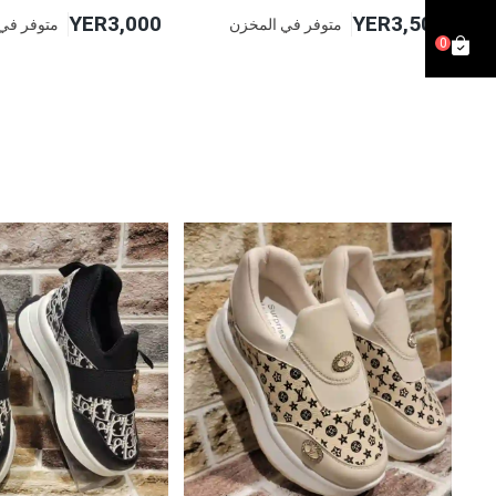
YER3,000
YER3,500
متوفر في المخزن
متوفر في
0