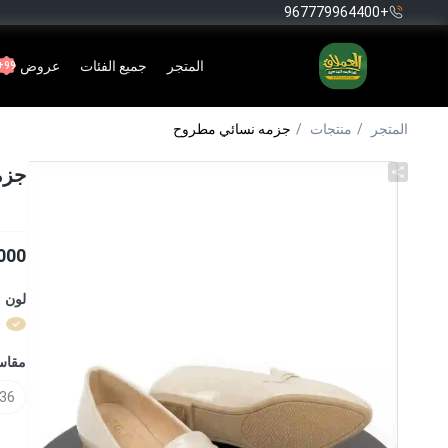
+967779964400
المتجر
جميع الفئات
عروض
99+
المتجر
منتجات
جزمه نسائي مطروح
جزم
000
لون
مقا
36