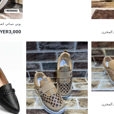
بوتي نسائي كع
YER3,000
 المخزن
 المخزن