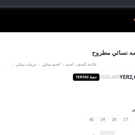
ه نسائي مطروح
علامة الصف :
أحذية
أحذية نسائي
جزمات نسائي
YER2,
YER2,500
حفظ YER500
س
40
39
38
37