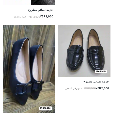
جزمه نسائي مطروح
YER2,000
YER2,500
كمية محدودة
جزمه نسائي مطروح
YER2,000
YER2,500
متوفر في المخزن