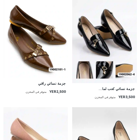
جزمة نسائي راقي
جزمة نسائي كعب لما...
YER2,500
متوفر في المخزن
YER3,500
متوفر في المخزن