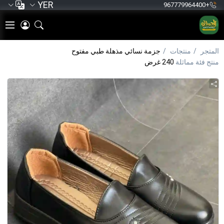
YER
+967779964400
المتجر
منتجات
جزمة نسائي مذهلة طبي مفتوح
منتج فئة مماثلة
240 غرض