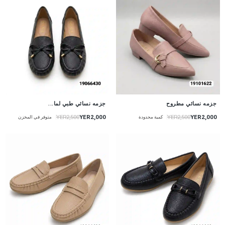
جزمه نسائي مطروح
جزمه نسائي طبي لما...
YER2,000
YER2,000
YER2,500
YER2,500
كمية محدودة
متوفر في المخزن