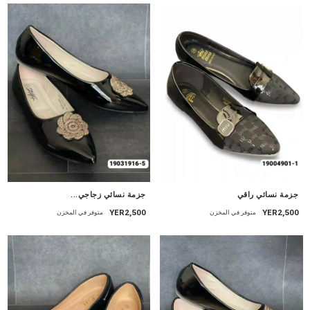
جزمة نسائي راقي
جزمة نسائي زجاجي...
YER2,500
YER2,500
متوفر في المخزن
متوفر في المخزن