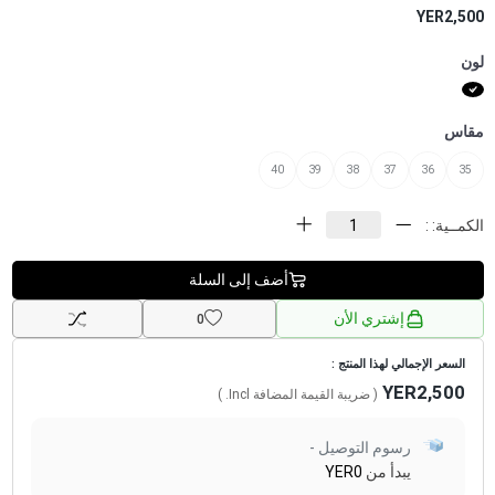
YER2,500
لون
مقاس
40
39
38
37
36
35
الكمــية: :
أضف إلى السلة
إشتري الأن
0
السعر الإجمالي لهذا المنتج :
YER2,500
( ضريبة القيمة المضافة
Incl.
)
رسوم التوصيل -
يبدأ من
YER0