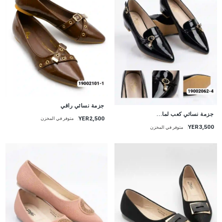
جزمة نسائي راقي
جزمة نسائي كعب لما...
YER2,500
متوفر في المخزن
YER3,500
متوفر في المخزن