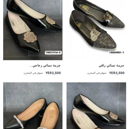
جزمة نسائي راقي
جزمة نسائي زجاجي...
YER2,500
YER2,500
متوفر في المخزن
متوفر في المخزن