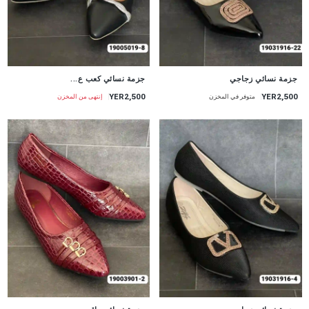
جزمة نسائي زجاجي
جزمة نسائي كعب ع...
YER2,500
YER2,500
متوفر في المخزن
إنتهى من المخزن