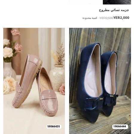
جزمه نسائي مطروح
YER2,000
YER2,500
كمية محدودة