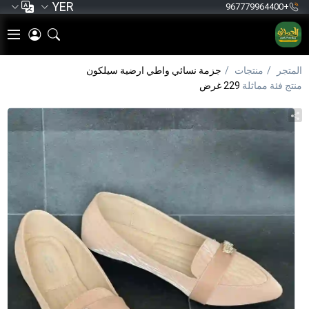
YER
+967779964400
المتجر
منتجات
جزمة نسائي واطي ارضية سيلكون
منتج فئة مماثلة
229 غرض