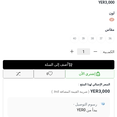
YER3,000
لون
مقاس
40
39
38
37
36
الكمــية: :
أضف إلى السلة
إشتري الأن
0
السعر الإجمالي لهذا المنتج :
YER3,000
( ضريبة القيمة المضافة
Incl.
)
رسوم التوصيل -
يبدأ من
YER0