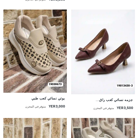
بوتي نسائي كعب طبي
جزمه نسائي كعب راق...
YER3,000
متوفر في المخزن
YER3,500
متوفر في المخزن