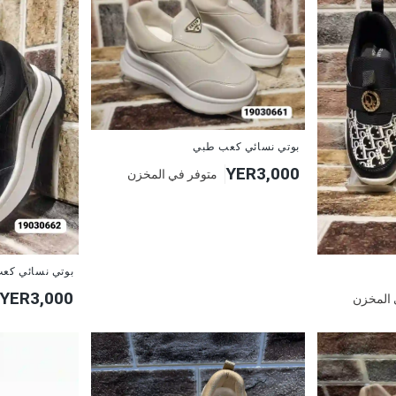
بوتي نسائي كعب طبي
YER3,000
متوفر في المخزن
بوتي نسائي كع
YER3,000
 المخزن