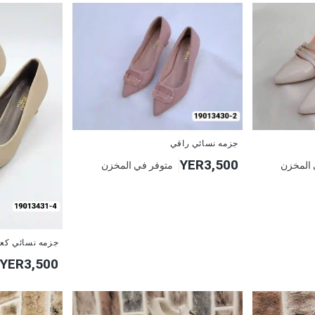
جزمه نسائي راقي
YER3,500
 المخزن
متوفر في المخزن
جزمه نسائي كعب
YER3,500