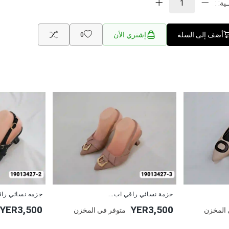
ية: :
أضف إلى السلة
إشتري الأن
0
جديد
جزمة نسائي راقي اب...
جزمه نسائي را
YER3,500
YER3,500
 المخزن
متوفر في المخزن