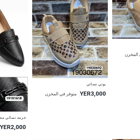
 المخزن
بوتي نسائي
YER3,000
متوفر في المخزن
جزمه نسائي مط
YER2,000