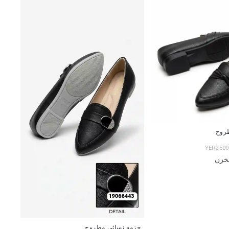
روح
YER2,500
مخزن
جزمه نسائي مطروح