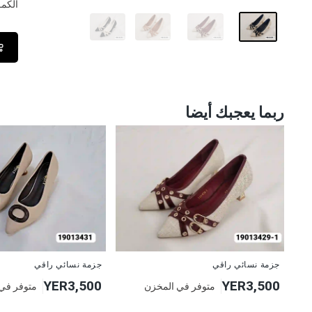
الكمــ
ربما يعجبك أيضا
جديد
جديد
جزمة نسائي راقي
جزمة نسائي راقي
YER3,500
YER3,500
متوفر في المخزن
متوفر في