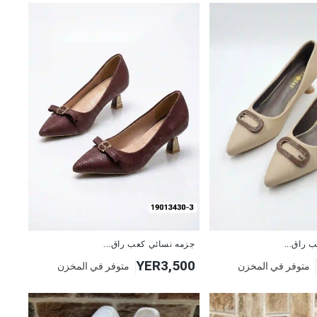
 راق...
جزمه نسائي كعب راق...
YER3,500
متوفر في المخزن
متوفر في المخزن