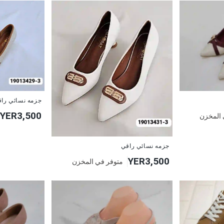
جزمه نسائي را
YER3,500
 المخزن
جزمه نسائي راقي
YER3,500
متوفر في المخزن