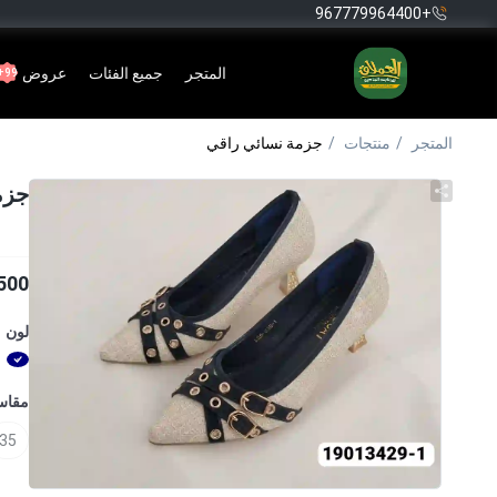
+967779964400
المتجر
جميع الفئات
عروض
99+
المتجر
منتجات
جزمة نسائي راقي
جزم
500
لون
مقا
35