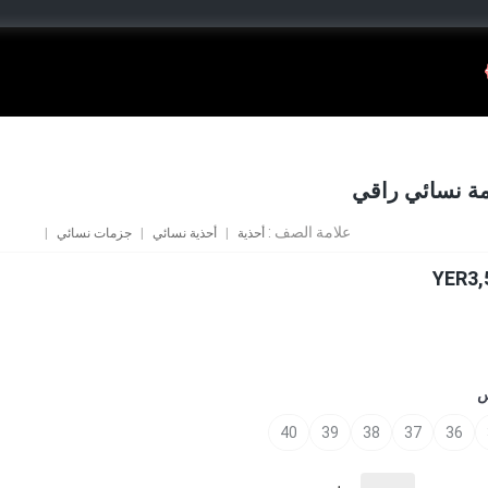
ة نسائي راقي
علامة الصف :
أحذية
أحذية نسائي
جزمات نسائي
YER3,
س
40
39
38
37
36