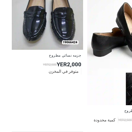
جزمه نسائي مطروح
YER2,000
YER2,500
متوفر في المخزن
روح
كمية محدودة
YER2,500