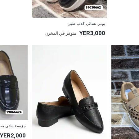
بوتي نسائي كعب طبي
YER3,000
متوفر في المخزن
جزمه نسائي مط
YER2,000