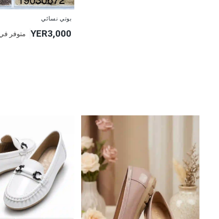
بوتي نسائي
YER3,000
متوفر في