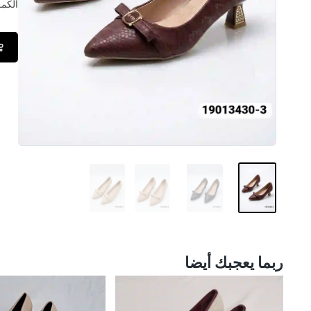
الكمــ
ربما يعجبك أيضا