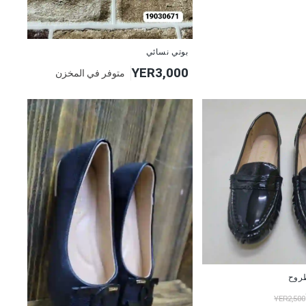
بوتي نسائي
YER3,000
متوفر في المخزن
روح
YER2,500