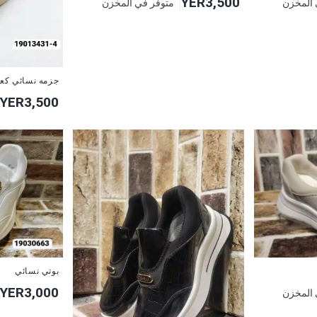
YER3,500
 المخزن
متوفر في المخزن
جزمه نسائي كعب
YER3,500
بوتي نسائي
YER3,000
 المخزن