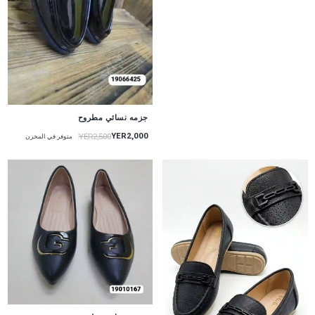
جزمه نسائي مطروح
YER2,000
YER2,500
متوفر في المخزن