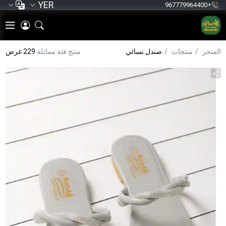
YER
+967779964400
المتجر
منتجات
صندل نسائي
منتج فئة مماثلة
229 غرض