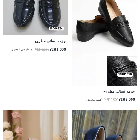
جزمه نسائي مطروح
YER2,000
YER2,500
متوفر في المخزن
جزمه نسائي مطروح
YER2,000
YER2,500
كمية محدودة