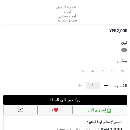
علامة الصف :
أحذية
أحذية نسائي
صنادل نسائية
YER2,000
لون
مقاس
40
39
38
37
36
الكمــية: :
أضف إلى السلة
إشتري الأن
1
السعر الإجمالي لهذا المنتج :
YER2,000