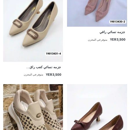
جزمه نسائي راقي
YER3,500
متوفر في المخزن
جزمه نسائي كعب راق...
YER3,500
متوفر في المخزن