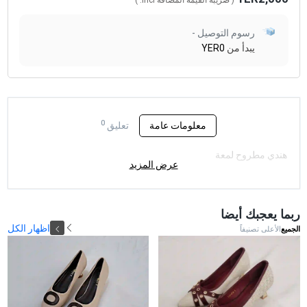
( ضريبة القيمة المضافة
Incl.
)
رسوم التوصيل -
يبدأ من
YER0
0
معلومات عامة
تعليق
هندي مطروح لمعة
عرض المزيد
ربما يعجبك أيضا
اظهار الكل
الجميع
الأعلى تصنيفاً