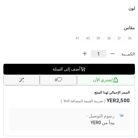
لون
مقاس
41
40
39
38
37
36
الكمــية: :
أضف إلى السلة
إشتري الأن
0
السعر الإجمالي لهذا المنتج :
YER2,500
( ضريبة القيمة المضافة
Incl.
)
رسوم التوصيل -
يبدأ من
YER0