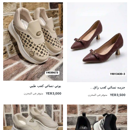
بوتي نسائي كعب طبي
جزمه نسائي كعب راق...
YER3,000
متوفر في المخزن
YER3,500
متوفر في المخزن