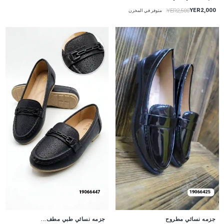
YER2,000
YER2,500
متوفر في المخزن
جزمه نسائي طبي مطف...
جزمه نسائي مطروح