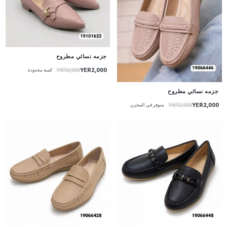
جزمه نسائي مطروح
YER2,000
YER2,500
كمية محدودة
جزمه نسائي مطروح
YER2,000
YER2,500
متوفر في المخزن