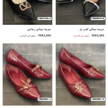
جزمة نسائي كعب ع...
جزمة نسائي زجاجي
YER2,500
YER2,500
إنتهى من المخزن
متوفر في المخزن