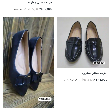
جزمه نسائي مطروح
YER2,000
YER2,500
كمية محدودة
جزمه نسائي مطروح
YER2,000
YER2,500
متوفر في المخزن