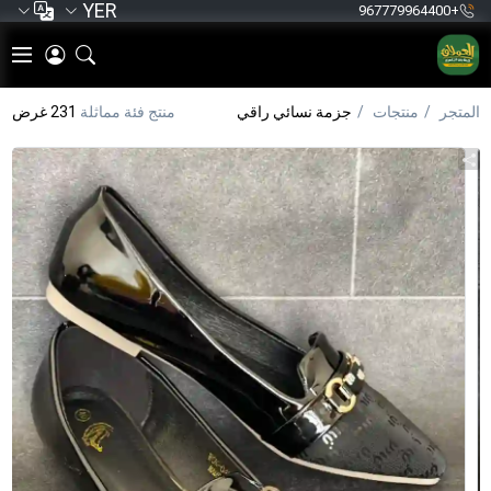
YER
+967779964400
المتجر
منتجات
جزمة نسائي راقي
منتج فئة مماثلة
231 غرض