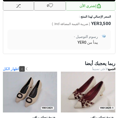
إشتري الأن
0
السعر الإجمالي لهذا المنتج :
YER3,500
( ضريبة القيمة المضافة
Incl.
)
رسوم التوصيل -
يبدأ من
YER0
ربما يعجبك أيضا
اظهار الكل
الجميع
الأعلى تصنيفاً
جديد
جزمة نسائي راقي
جزمة نسائي راقي