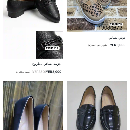
بوتي نسائي
YER3,000
متوفر في المخزن
جزمه نسائي مطروح
YER2,000
YER2,500
كمية محدودة