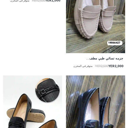
YER2,000
YER2,500
متوفر في المخزن
جزمه نسائي طبي مطف...
YER2,000
YER2,500
متوفر في المخزن