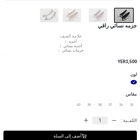
جزمه نسائي راقي
علامة الصف :
أحذية
أحذية نسائي
جزمات نسائي
YER3,500
لون
مقاس
40
39
38
37
36
35
الكمــية: :
أضف إلى السلة