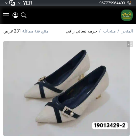
YER
+967779964400
المتجر
منتجات
جزمه نسائي راقي
منتج فئة مماثلة
231 غرض