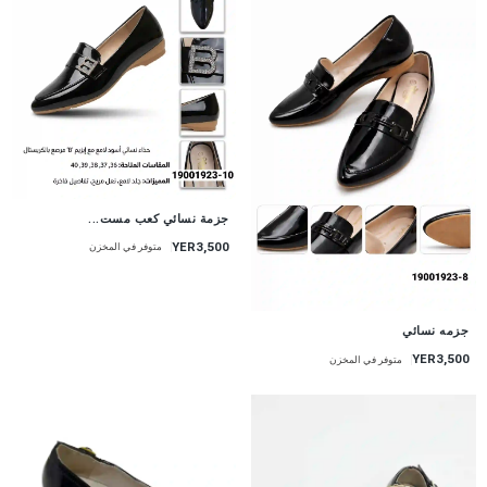
جزمة نسائي كعب مست...
YER3,500
متوفر في المخزن
جزمه نسائي
YER3,500
متوفر في المخزن