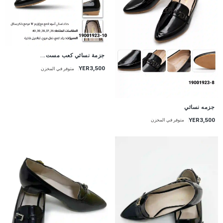
جزمة نسائي كعب مست...
YER3,500
متوفر في المخزن
جزمه نسائي
YER3,500
متوفر في المخزن