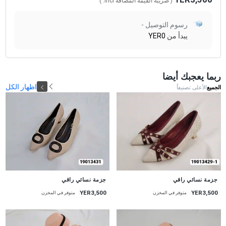
( ضريبة القيمة المضافة
Incl.
)
رسوم التوصيل -
يبدأ من
YER0
ربما يعجبك أيضا
اظهار الكل
الجميع
الأعلى تصنيفاً
جديد
جزمة نسائي راقي
جزمة نسائي راقي
YER3,500
YER3,500
متوفر في المخزن
متوفر في المخزن