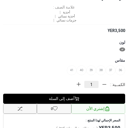
علامة الصف :
أحذية
أحذية نسائي
جزمات نسائي
YER3,500
لون
مقاس
41
40
39
38
37
36
الكمــية: :
أضف إلى السلة
إشتري الأن
0
السعر الإجمالي لهذا المنتج :
YER3,500