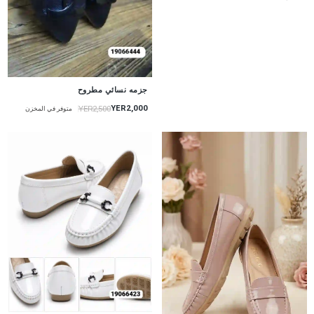
جزمه نسائي مطروح
YER2,000
YER2,500
متوفر في المخزن