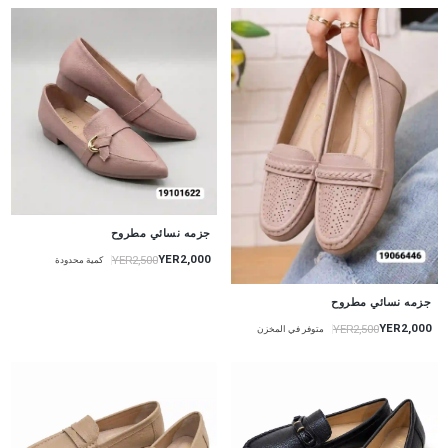
جزمه نسائي مطروح
YER2,000
YER2,500
كمية محدودة
جزمه نسائي مطروح
YER2,000
YER2,500
متوفر في المخزن