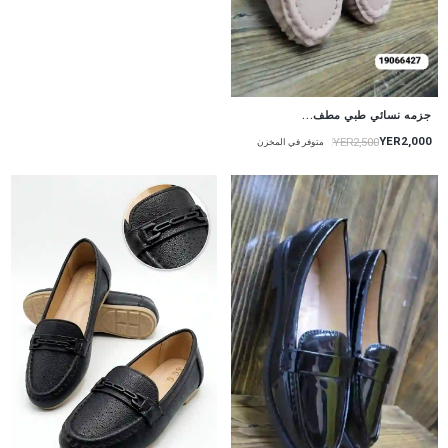
جزمه نسائي طبي مطف...
YER2,000
YER2,500
متوفر في المخزن