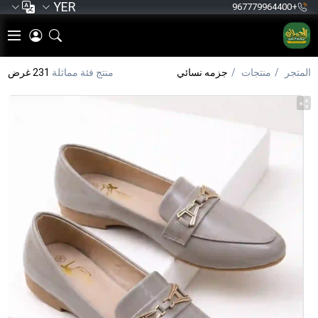
YER
+967779964400
المتجر
منتجات
جزمه نسائي
منتج فئة مماثلة
231 غرض