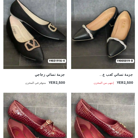
جزمة نسائي كعب ع...
جزمة نسائي زجاجي
YER2,500
YER2,500
إنتهى من المخزن
متوفر في المخزن