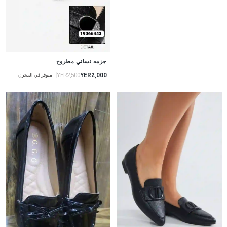
جزمه نسائي مطروح
YER2,000
YER2,500
متوفر في المخزن