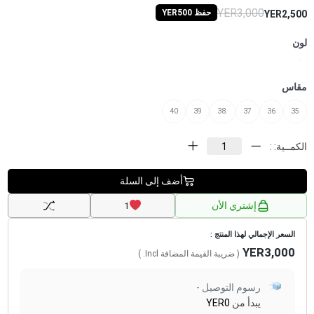
YER3,000
حفظ YER500
YER2,500
لون
مقاس
40
39
.38
37
36
35
الكمــية: :
أضف إلى السلة
إشتري الأن
1
السعر الإجمالي لهذا المنتج :
YER3,000
( ضريبة القيمة المضافة
Incl.
)
رسوم التوصيل -
يبدأ من
YER0