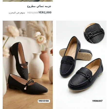
جزمه نسائي مطروح
YER2,000
YER2,500
متوفر في المخزن