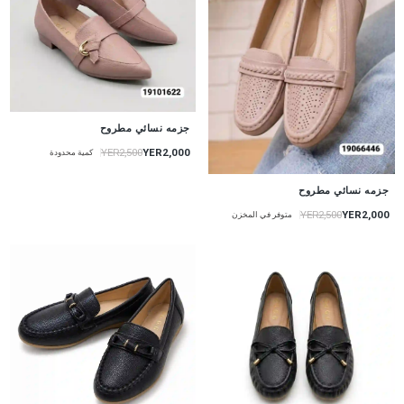
جزمه نسائي مطروح
YER2,000
YER2,500
كمية محدودة
جزمه نسائي مطروح
YER2,000
YER2,500
متوفر في المخزن