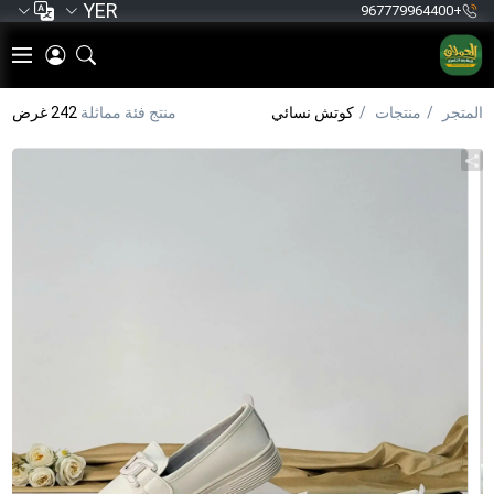
YER
+967779964400
المتجر
منتجات
كوتش نسائي
منتج فئة مماثلة
242 غرض