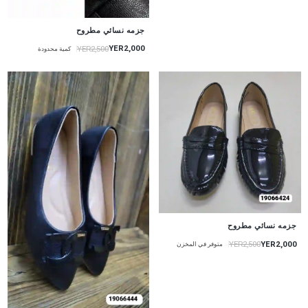
جزمه نسائي مطروح
YER2,000
YER2,500
كمية محدودة
جزمه نسائي مطروح
YER2,000
YER2,500
متوفر في المخزن