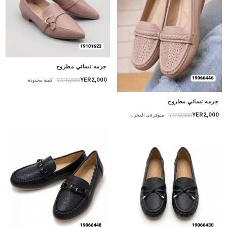
جزمه نسائي مطروح
YER2,000
YER2,500
كمية محدودة
جزمه نسائي مطروح
YER2,000
YER2,500
متوفر في المخزن