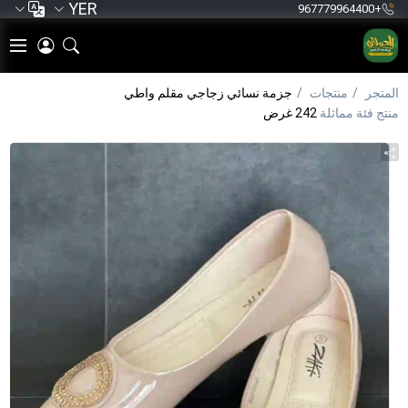
YER
+967779964400
المتجر
منتجات
جزمة نسائي زجاجي مقلم واطي
منتج فئة مماثلة
242 غرض