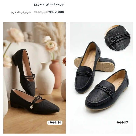
جزمه نسائي مطروح
YER2,000
YER2,500
متوفر في المخزن