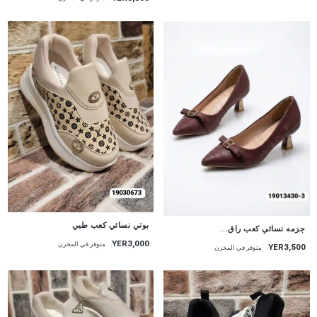
بوتي نسائي كعب طبي
جزمه نسائي كعب راق...
YER3,000
متوفر في المخزن
YER3,500
متوفر في المخزن