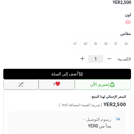
YER2,500
لون
مقاس
41
40
39
38
37
36
الكمــية: :
أضف إلى السلة
إشتري الأن
1
السعر الإجمالي لهذا المنتج :
YER2,500
( ضريبة القيمة المضافة
Incl.
)
رسوم التوصيل -
يبدأ من
YER0