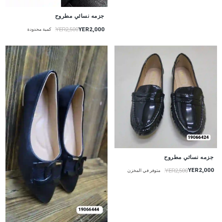
جزمه نسائي مطروح
YER2,000
YER2,500
كمية محدودة
جزمه نسائي مطروح
YER2,000
YER2,500
متوفر في المخزن