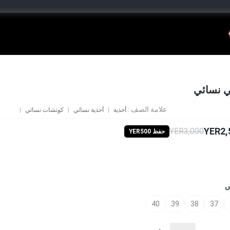
ي نسائي
علامة الصف :
أحذية
أحذية نسائي
كوتشات نسائي
YER2,
YER3,000
حفظ YER500
س
40
39
38
37