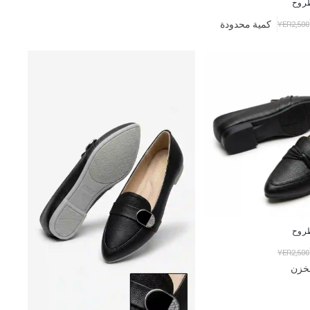
روح
كمية محدودة
YER2,500
روح
YER2,500
مخزن