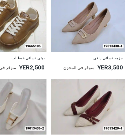
جزمه نسائي راقي
بوتي نسائي خيط اب...
YER2,500
YER3,500
متوفر في المخزن
متوفر في