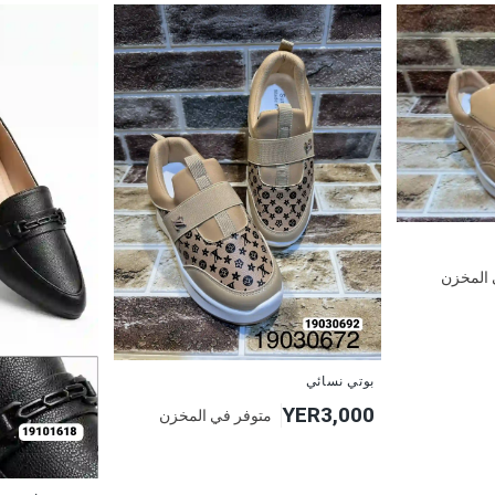
 المخزن
بوتي نسائي
YER3,000
متوفر في المخزن