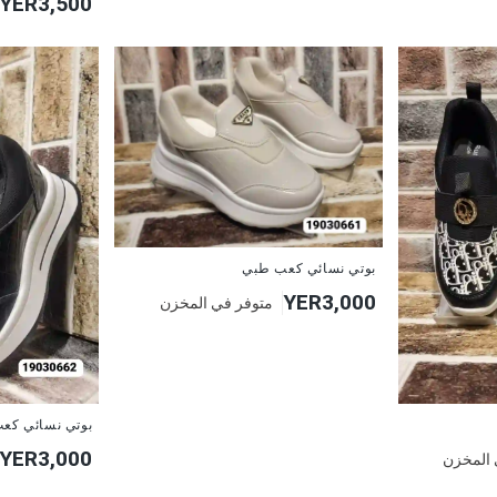
YER3,500
بوتي نسائي كعب طبي
YER3,000
متوفر في المخزن
بوتي نسائي كع
YER3,000
 المخزن