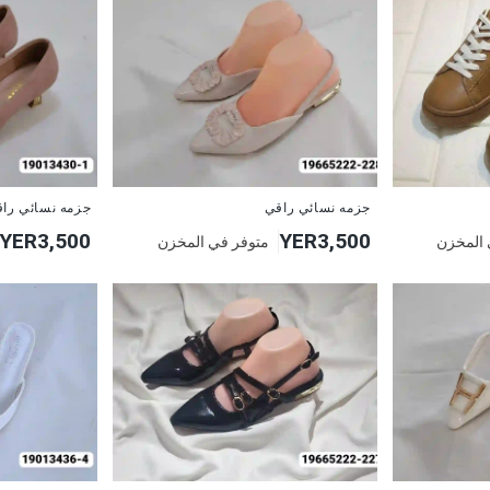
جزمه نسائي راقي
جزمه نسائي را
YER3,500
YER3,500
 المخزن
متوفر في المخزن