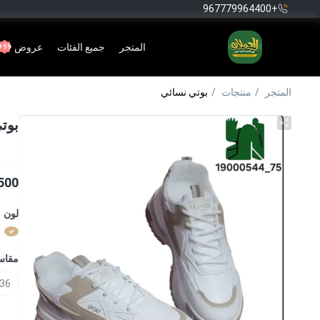
+967779964400
المتجر
جميع الفئات
عروض
99+
المتجر
منتجات
بوتي نسائي
بوت
500
لون
مقا
36