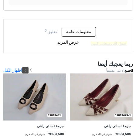
0
معلومات عامة
تعليق
عرض المزيد
خيط راقي سحاب كبس
ربما يعجبك أيضا
اظهار الكل
الجميع
الأعلى تصنيفاً
جديد
جديد
جزمة نسائي راقي
جزمة نسائي راقي
YER3,500
YER3,500
متوفر في المخزن
متوفر في المخزن