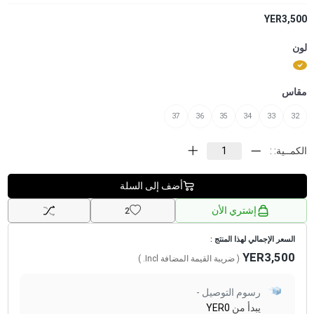
YER3,500
لون
مقاس
37
36
35
34
33
32
الكمــية: :
أضف إلى السلة
إشتري الأن
2
السعر الإجمالي لهذا المنتج :
YER3,500
( ضريبة القيمة المضافة
Incl.
)
رسوم التوصيل -
يبدأ من
YER0