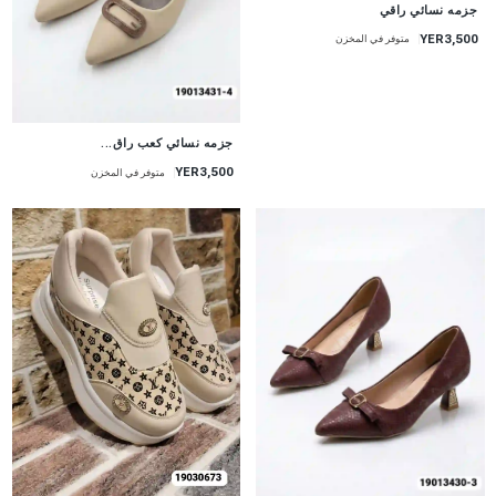
جزمه نسائي راقي
YER3,500
متوفر في المخزن
جزمه نسائي كعب راق...
YER3,500
متوفر في المخزن