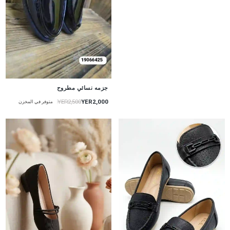
جزمه نسائي مطروح
YER2,000
YER2,500
متوفر في المخزن