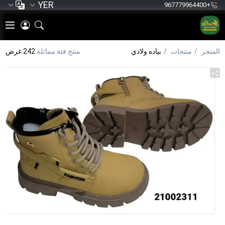
YER
+967779964400
المتجر
منتجات
بياده ولادي
منتج فئة مماثلة
242 غرض