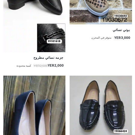
بوتي نسائي
YER3,000
متوفر في المخزن
جزمه نسائي مطروح
YER2,000
YER2,500
كمية محدودة