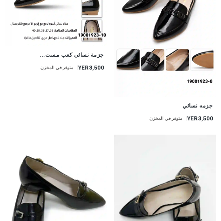
جزمة نسائي كعب مست...
YER3,500
متوفر في المخزن
جزمه نسائي
YER3,500
متوفر في المخزن