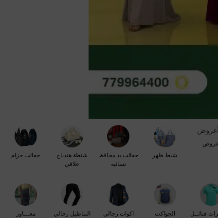
روض
شنط ظهر
حقائب يد محافظ
شنطة هندباج
حقائب حزام
نسائيه
علاقي
رات فنائــل
الجواكت
اكوات رجالي
البناطيل رجالي
معـــاوز