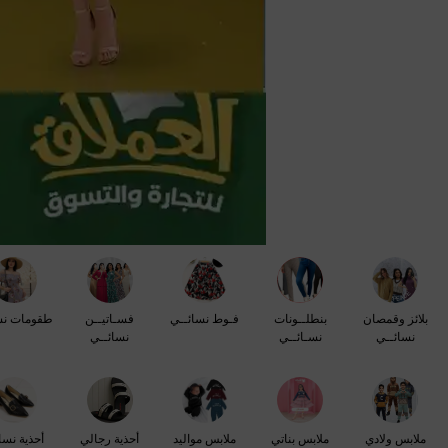
بلائز وقمصان
بنطلــونات
فـوط نسائــي
فسـاتيــن
طقومات نس
نسائــي
نسـائــي
نسائــي
ملابس ولادي
ملابس بناتي
ملابس مواليد
أحذية رجالي
أحذية نسا