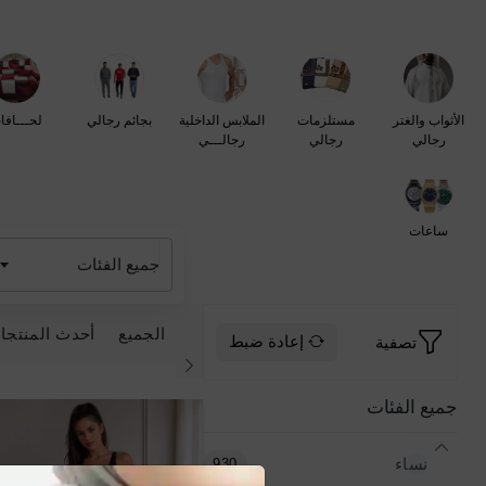
الأثواب والغتر
مستلزمات
الملابس الداخلية
بجائم رجالي
لحـــافا
رجالي
رجالي
رجالـــي
ساعات
جميع الفئات
الجميع
أحدث المنتجا
تصفية
إعادة ضبط
جميع الفئات
نساء
930