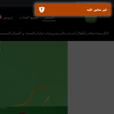
+967779964400
غير معثور عليه
المتجر
جميع الفئات
عروض
9+
الكل
نساء
حقائب
أطفال
أحذية
رجالي
مفروشات
عبايات
الصحة و الجمال
اكسسسو