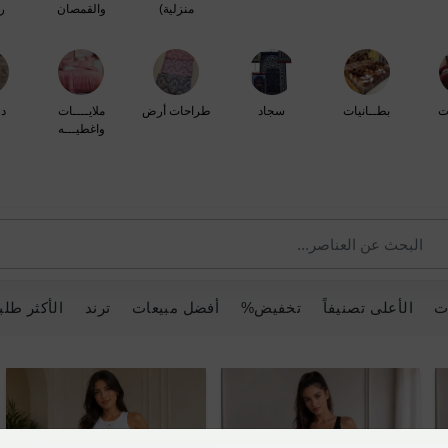
منزلية)
والقمصان
ر
ت
بطــانيات
سجاد
طراحات أرض
ملايــــات
د
واغطيـــه
ت
الأعلى تصنيفاً
تخفيض%
أفضل مبيعات
ترند
الأكثر طلبا