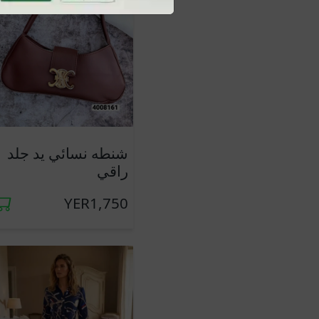
شنطه نسائي يد جلد
راقي
YER1,750