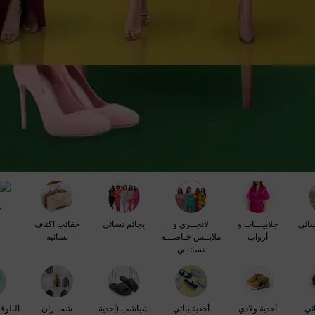
ع
ائي
جلابيـــات و
لانجــري و
بجائم نسائي
حقائب اكتاف
أرواب
ملابــس خـاصـــة
نسائيه
نسائــي
ئي
أحذية ولادي
أحذية بناتي
شباشب (أحذية
شمــزان
البلوف