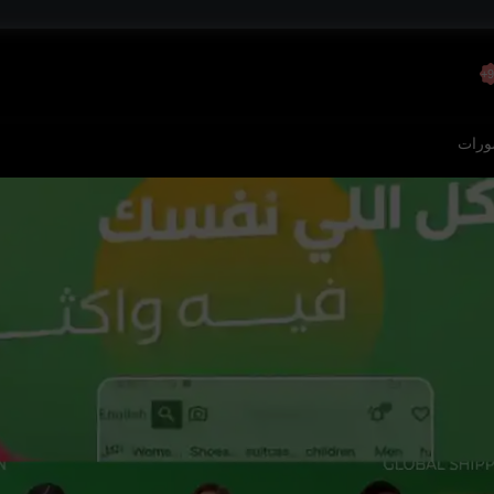
9
رات