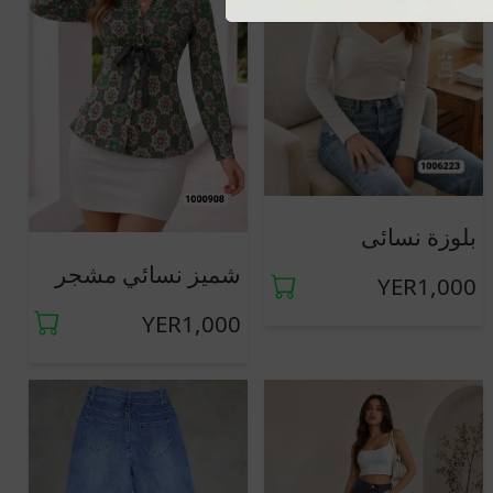
بلوزة نسائى
شميز نسائي مشجر
YER1,000
YER1,000