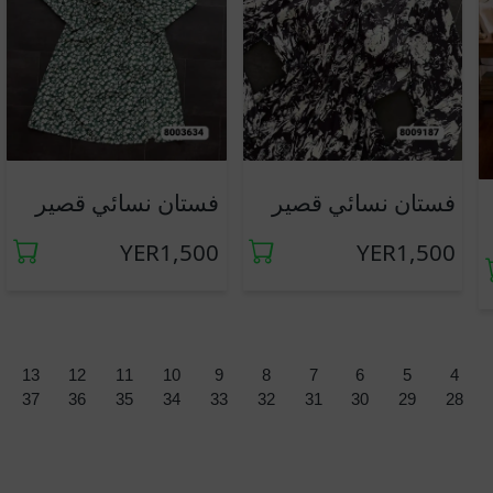
فستان نسائي قصير
فستان نسائي قصير
YER1,500
YER1,500
13
12
11
10
9
8
7
6
5
4
37
36
35
34
33
32
31
30
29
28