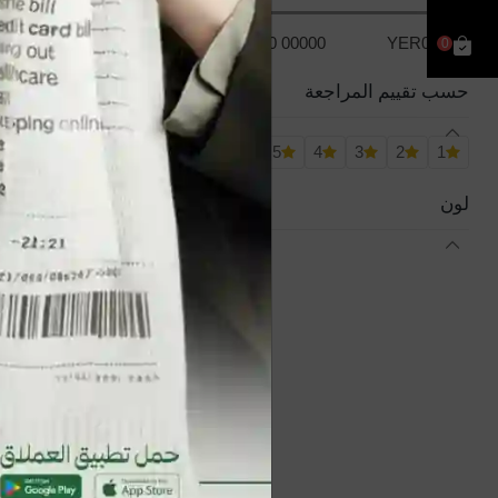
YER10 00000
YER0.00
0
حسب تقييم المراجعة
5
4
3
2
1
لون
بنطلون نسائي جينز
YER2,000