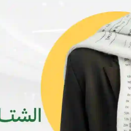
جديد
جديد
بنطلون نسائي جينز
بنطلون نسائي
استرتش
YER2,000
YER750