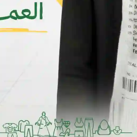
جديد
جديد
بنطلون نسائي جينز
فستان نسائي قصير
YER2,000
YER1,500