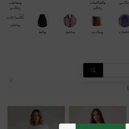
جالــي
والجاكيتات
ومقاطب
رجالي
رجالــي
ساعات
عاسات
وسائـــد
مناشف
بوالط
ً