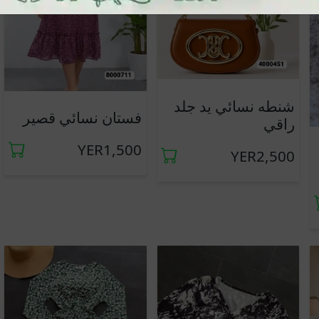
شنطه نسائي يد جلد
فستان نسائي قصير
راقي
YER1,500
YER2,500