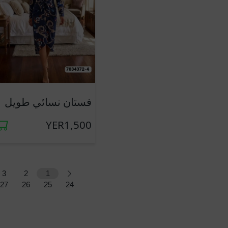
جديد
فستان نسائي طويل
YER1,500
3
2
1
27
26
25
24