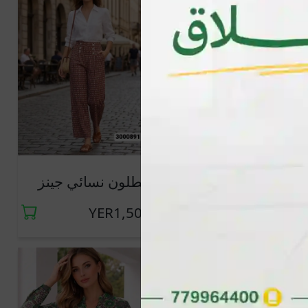
جديد
صندل بلاستيك
بنطلون نسائي جينز
YER500
YER1,500