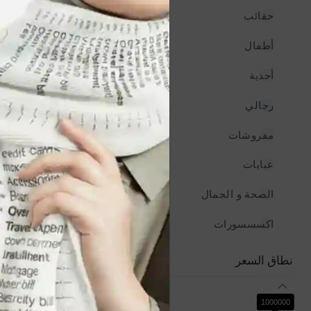
حقائب
930
أطفال
930
أحذية
930
رجالي
930
مفروشات
930
جديد
عبايات
930
بنطلون نسائي
استرتش
الصحة و الجمال
930
YER750
اكسسسورات
930
نطاق السعر
0
1000000