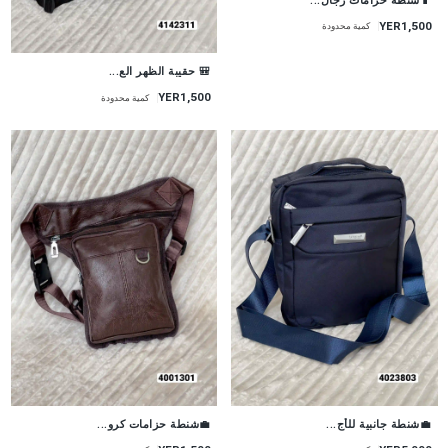
📱شنطة حزامات رجال...
YER1,500
كمية محدودة
🎒 حقيبة الظهر الع...
YER1,500
كمية محدودة
💼شنطة جانبية للأج...
💼شنطة حزامات كرو...