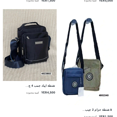
YER5,000
YER1,500
كمية محدودة
كمية محدودة
شنطة ايباد جمب 4 ج...
YER4,500
كمية محدودة
📱شنطة حزام 2 جيب...
YER1,500
كمية محدودة