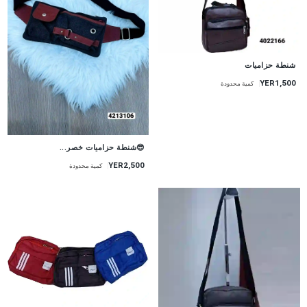
شنطة حزاميات
YER1,500
كمية محدودة
😎شنطة حزاميات خصر...
YER2,500
كمية محدودة