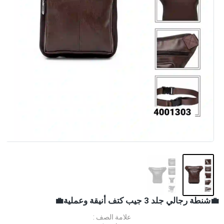
💼شنطة رجالي جلد 3 جيب كتف أنيقة وعملية💼
علامة الصف :