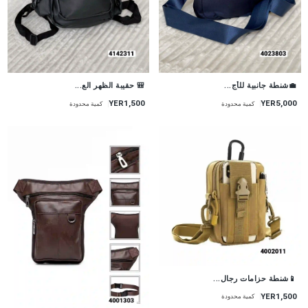
💼شنطة جانبية للأج...
🎒 حقيبة الظهر الع...
YER1,500
YER5,000
كمية محدودة
كمية محدودة
📱شنطة حزامات رجال...
YER1,500
كمية محدودة