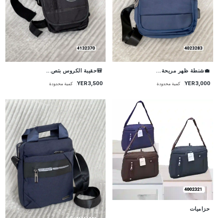
💼شنطة ظهر مريحة...
🎒حقيبة الكروس بتص...
YER3,000
YER3,500
كمية محدودة
كمية محدودة
حزاميات