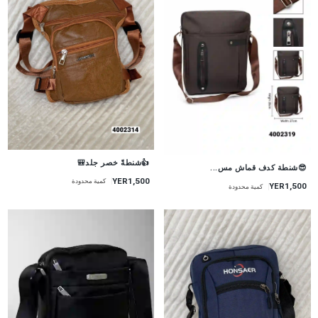
👍شنطةً خصر جلد🎒
😎شنطة كدف قماش مس...
YER1,500
كمية محدودة
YER1,500
كمية محدودة