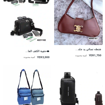
شنطه نسائي يد جلد...
💼حقيبة الكتف الفا...
YER1,750
كمية محدودة
YER3,000
كمية محدودة