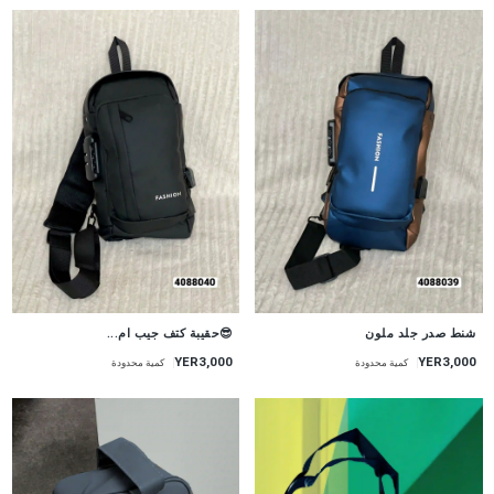
شنط صدر جلد ملون
😎حقيبة كتف جيب ام...
YER3,000
YER3,000
كمية محدودة
كمية محدودة