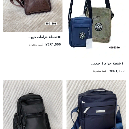
💼شنطة حزامات كرو...
YER1,500
كمية محدودة
📱شنطة حزام 2 جيب...
YER1,500
كمية محدودة