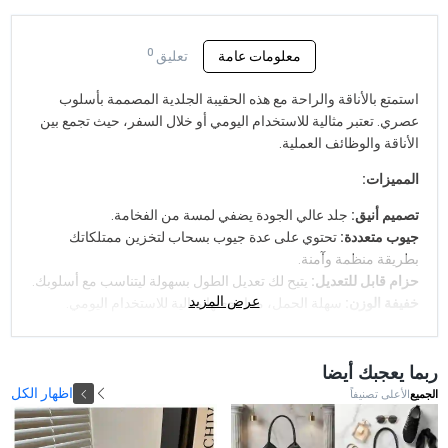
0
معلومات عامة
تعليق
استمتع بالأناقة والراحة مع هذه الحقيبة الجلدية المصممة بأسلوب
عصري. تعتبر مثالية للاستخدام اليومي أو خلال السفر، حيث تجمع بين
الأناقة والوظائف العملية.
المميزات:
تصميم أنيق:
جلد عالي الجودة يضفي لمسة من الفخامة.
جيوب متعددة:
تحتوي على عدة جيوب بسحاب لتخزين ممتلكاتك
بطريقة منظمة وآمنة.
حزام قابل للتعديل:
يتيح لك تعديل الطول بسهولة ليتناسب مع أسلوبك.
عرض المزيد
خفيفة الوزن:
سهلة الحمل، مما يجعلها مثالية للاستخدام اليومي.
اجعل هذه الحقيبة جزءًا من إطلالتك اليومية واستمتع بالراحة والأناقة
في كل لحظة!
ربما يعجبك أيضا
اظهار الكل
الجميع
الأعلى تصنيفاً