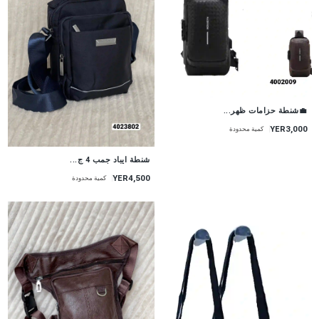
💼شنطة حزامات ظهر...
YER3,000
كمية محدودة
شنطة ايباد جمب 4 ج...
YER4,500
كمية محدودة