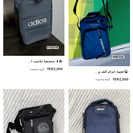
👍📱 محفضة تناسب ا...
YER2,000
كمية محدودة
💻حقيبة حزام كتف و...
YER2,500
كمية محدودة