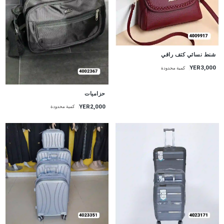
شنط نسائي كتف راقي
YER3,000
كمية محدودة
حزاميات
YER2,000
كمية محدودة