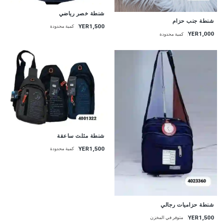
شنطة خصر رياضي
شنطة جنب حزام
YER1,500
كمية محدودة
YER1,000
كمية محدودة
شنطة مثلث ساعقة
YER1,500
كمية محدودة
شنطة حزاميات رجالي
YER1,500
متوفر في المخزن