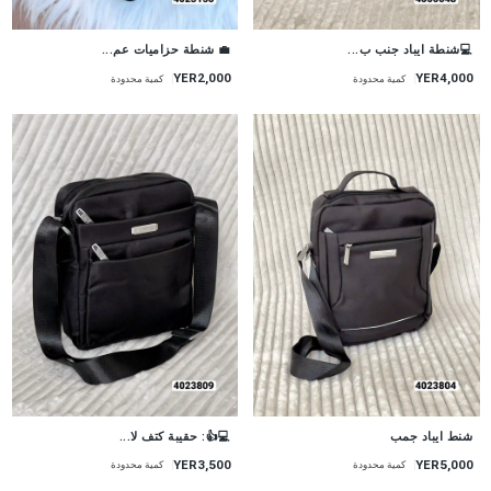
💻شنطة ايباد جنب ب...
💼 شنطة حزاميات عم...
YER2,000
YER4,000
كمية محدودة
كمية محدودة
شنط ايباد جمب
💻👍: حقيبة كتف لا...
YER5,000
YER3,500
كمية محدودة
كمية محدودة