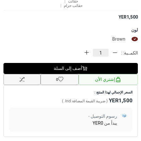
حقائب
حقائب حزام
YER1,500
لون
Brown
الكمــية: :
أضف إلى السلة
إشتري الأن
0
السعر الإجمالي لهذا المنتج :
YER1,500
( ضريبة القيمة المضافة
Incl.
)
رسوم التوصيل -
يبدأ من
YER0