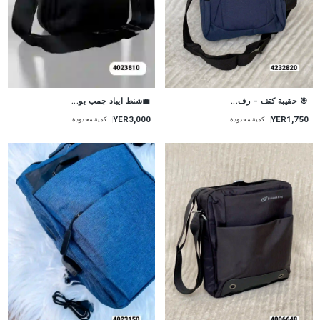
🎯 حقيبة كتف – رف...
💼شنط ايباد جمب بو...
YER1,750
YER3,000
كمية محدودة
كمية محدودة