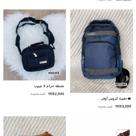
شنطة حزام 6 جيوب
YER2,000
كمية محدودة
💼حقيبة كروس أوفر...
YER3,000
كمية محدودة