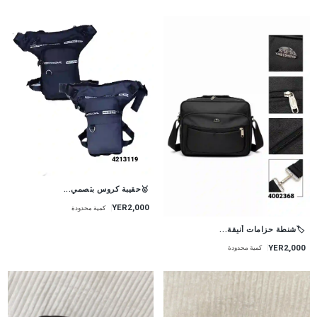
🥇حقيبة كروس بتصمي...
YER2,000
كمية محدودة
🏷شنطة حزامات أنيقة...
YER2,000
كمية محدودة