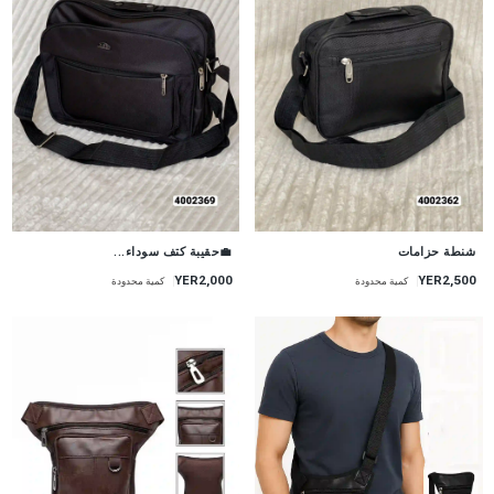
💼حقيبة كتف سوداء...
شنطة حزامات
YER2,000
YER2,500
كمية محدودة
كمية محدودة