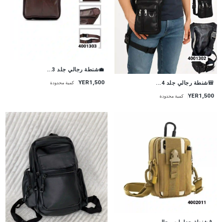
💼شنطة رجالي جلد 3...
YER1,500
🎒شنطة رجالي جلد 4...
كمية محدودة
YER1,500
كمية محدودة