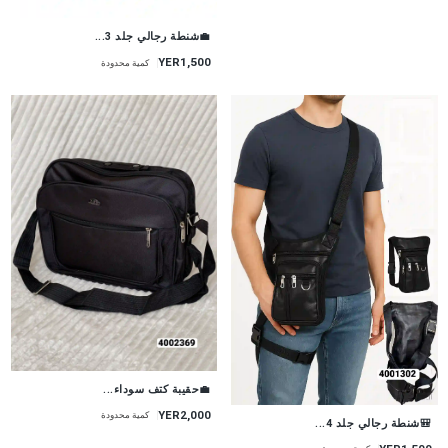
💼شنطة رجالي جلد 3...
YER1,500
كمية محدودة
💼حقيبة كتف سوداء...
YER2,000
كمية محدودة
🎒شنطة رجالي جلد 4...