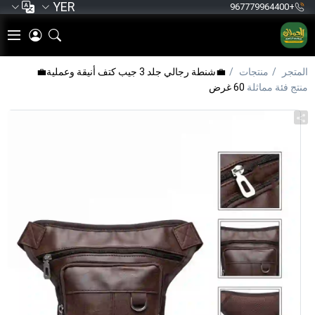
YER
+967779964400
المتجر
منتجات
💼شنطة رجالي جلد 3 جيب كتف أنيقة وعملية💼
منتج فئة مماثلة
60 غرض